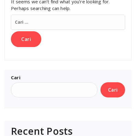
It seems we can’t find what you’re looking for.
Perhaps searching can help.
Cari
untuk:
Cari
Cari
Recent Posts