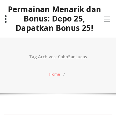
Skip
Permainan Menarik dan
to
content
Bonus: Depo 25,
Dapatkan Bonus 25!
Tag Archives: CaboSanLucas
Home
/