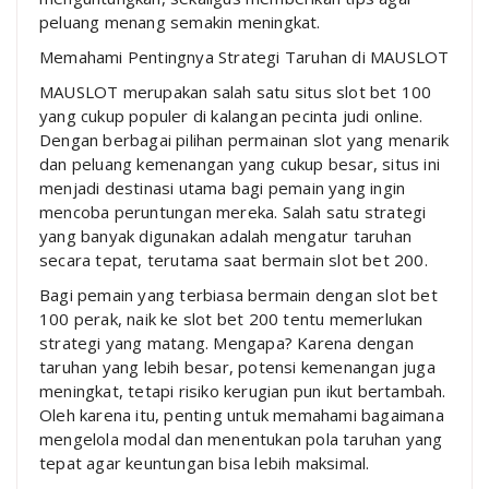
peluang menang semakin meningkat.
Memahami Pentingnya Strategi Taruhan di MAUSLOT
MAUSLOT merupakan salah satu situs slot bet 100
yang cukup populer di kalangan pecinta judi online.
Dengan berbagai pilihan permainan slot yang menarik
dan peluang kemenangan yang cukup besar, situs ini
menjadi destinasi utama bagi pemain yang ingin
mencoba peruntungan mereka. Salah satu strategi
yang banyak digunakan adalah mengatur taruhan
secara tepat, terutama saat bermain slot bet 200.
Bagi pemain yang terbiasa bermain dengan slot bet
100 perak, naik ke slot bet 200 tentu memerlukan
strategi yang matang. Mengapa? Karena dengan
taruhan yang lebih besar, potensi kemenangan juga
meningkat, tetapi risiko kerugian pun ikut bertambah.
Oleh karena itu, penting untuk memahami bagaimana
mengelola modal dan menentukan pola taruhan yang
tepat agar keuntungan bisa lebih maksimal.