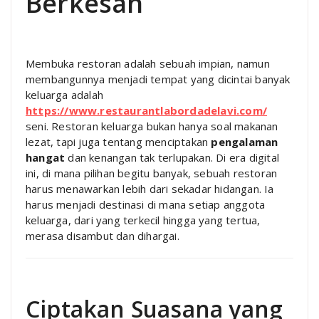
Berkesan
Membuka restoran adalah sebuah impian, namun
membangunnya menjadi tempat yang dicintai banyak
keluarga adalah
https://www.restaurantlabordadelavi.com/
seni. Restoran keluarga bukan hanya soal makanan
lezat, tapi juga tentang menciptakan
pengalaman
hangat
dan kenangan tak terlupakan. Di era digital
ini, di mana pilihan begitu banyak, sebuah restoran
harus menawarkan lebih dari sekadar hidangan. Ia
harus menjadi destinasi di mana setiap anggota
keluarga, dari yang terkecil hingga yang tertua,
merasa disambut dan dihargai.
Ciptakan Suasana yang