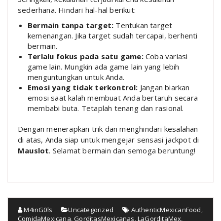
sederhana. Hindari hal-hal berikut:
Bermain tanpa target:
Tentukan target
kemenangan. Jika target sudah tercapai, berhenti
bermain.
Terlalu fokus pada satu game:
Coba variasi
game lain. Mungkin ada game lain yang lebih
menguntungkan untuk Anda.
Emosi yang tidak terkontrol:
Jangan biarkan
emosi saat kalah membuat Anda bertaruh secara
membabi buta. Tetaplah tenang dan rasional.
Dengan menerapkan trik dan menghindari kesalahan
di atas, Anda siap untuk mengejar sensasi jackpot di
Mauslot
. Selamat bermain dan semoga beruntung!
M4inG0ls
Uncategorized
AuthenticMexicanFood
,
ComidaMexicana
,
GorditasMexicanas
,
LaGorditaMex
,