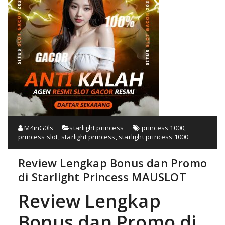
M4inG0ls
starlight princess
princess 1000
,
princess slot
,
starlight princess
,
starlight princess 1000
Review Lengkap Bonus dan Promo
di Starlight Princess MAUSLOT
Review Lengkap
Bonus dan Promo di