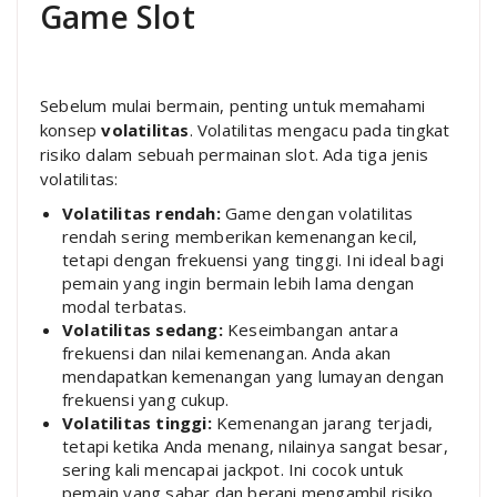
Game Slot
Sebelum mulai bermain, penting untuk memahami
konsep
volatilitas
. Volatilitas mengacu pada tingkat
risiko dalam sebuah permainan slot. Ada tiga jenis
volatilitas:
Volatilitas rendah:
Game dengan volatilitas
rendah sering memberikan kemenangan kecil,
tetapi dengan frekuensi yang tinggi. Ini ideal bagi
pemain yang ingin bermain lebih lama dengan
modal terbatas.
Volatilitas sedang:
Keseimbangan antara
frekuensi dan nilai kemenangan. Anda akan
mendapatkan kemenangan yang lumayan dengan
frekuensi yang cukup.
Volatilitas tinggi:
Kemenangan jarang terjadi,
tetapi ketika Anda menang, nilainya sangat besar,
sering kali mencapai jackpot. Ini cocok untuk
pemain yang sabar dan berani mengambil risiko.