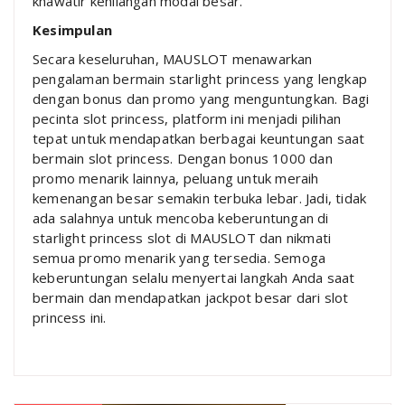
khawatir kehilangan modal besar.
Kesimpulan
Secara keseluruhan, MAUSLOT menawarkan
pengalaman bermain starlight princess yang lengkap
dengan bonus dan promo yang menguntungkan. Bagi
pecinta slot princess, platform ini menjadi pilihan
tepat untuk mendapatkan berbagai keuntungan saat
bermain slot princess. Dengan bonus 1000 dan
promo menarik lainnya, peluang untuk meraih
kemenangan besar semakin terbuka lebar. Jadi, tidak
ada salahnya untuk mencoba keberuntungan di
starlight princess slot di MAUSLOT dan nikmati
semua promo menarik yang tersedia. Semoga
keberuntungan selalu menyertai langkah Anda saat
bermain dan mendapatkan jackpot besar dari slot
princess ini.