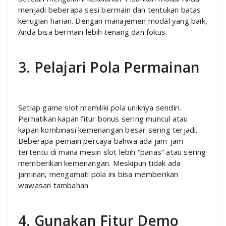
menjadi beberapa sesi bermain dan tentukan batas
kerugian harian. Dengan manajemen modal yang baik,
Anda bisa bermain lebih tenang dan fokus.
3. Pelajari Pola Permainan
Setiap game slot memiliki pola uniknya sendiri.
Perhatikan kapan fitur bonus sering muncul atau
kapan kombinasi kemenangan besar sering terjadi.
Beberapa pemain percaya bahwa ada jam-jam
tertentu di mana mesin slot lebih “panas” atau sering
memberikan kemenangan. Meskipun tidak ada
jaminan, mengamati pola ini bisa memberikan
wawasan tambahan.
4. Gunakan Fitur Demo