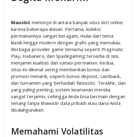
Mauslot
menonjol di antara banyak situs slot online
karena beberapa alasan. Pertama, koleksi
permainannya sangat beragam, mulai dari tema
klasik hingga modern dengan grafis yang memukau.
Berbagai provider game ternama seperti Pragmatic
Play, Habanero, dan Spadegaming tersedia di sini,
menjamin kualitas dan variasi permainan. Kedua,
situs ini dikenal sering memberikan bonus dan
promosi menarik, seperti bonus deposit, cashback,
dan turnamen yang berhadiah fantastis. Terakhir, dan
yang paling penting, sistem keamanan mereka
sangat terjamin, sehingga Anda bisa bermain dengan
tenang tanpa khawatir data pribadi atau dana Anda
disalahgunakan.
Memahami Volatilitas