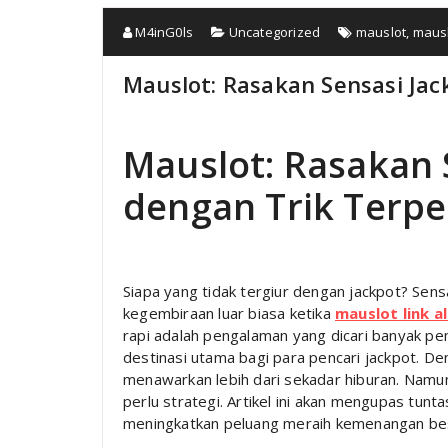
M4inG0ls
Uncategorized
mauslot
,
mausl
Mauslot: Rasakan Sensasi Jac
Mauslot: Rasakan 
dengan Trik Terpe
Siapa yang tidak tergiur dengan jackpot? Sen
kegembiraan luar biasa ketika
mauslot link al
rapi adalah pengalaman yang dicari banyak pema
destinasi utama bagi para pencari jackpot. D
menawarkan lebih dari sekadar hiburan. Namu
perlu strategi. Artikel ini akan mengupas tunt
meningkatkan peluang meraih kemenangan be