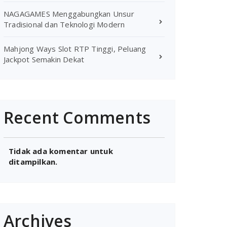
NAGAGAMES Menggabungkan Unsur
Tradisional dan Teknologi Modern
Mahjong Ways Slot RTP Tinggi, Peluang
Jackpot Semakin Dekat
Recent Comments
Tidak ada komentar untuk
ditampilkan.
Archives