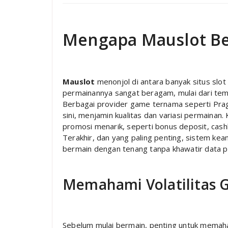
Mengapa Mauslot Be
Mauslot
menonjol di antara banyak situs slot
permainannya sangat beragam, mulai dari tem
Berbagai provider game ternama seperti Prag
sini, menjamin kualitas dan variasi permainan.
promosi menarik, seperti bonus deposit, cash
Terakhir, dan yang paling penting, sistem ke
bermain dengan tenang tanpa khawatir data pr
Memahami Volatilitas 
Sebelum mulai bermain, penting untuk mema