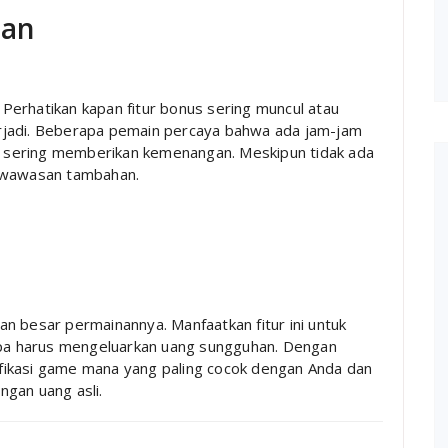
nan
. Perhatikan kapan fitur bonus sering muncul atau
rjadi. Beberapa pemain percaya bahwa ada jam-jam
au sering memberikan kemenangan. Meskipun tidak ada
n wawasan tambahan.
n besar permainannya. Manfaatkan fitur ini untuk
a harus mengeluarkan uang sungguhan. Dengan
fikasi game mana yang paling cocok dengan Anda dan
gan uang asli.