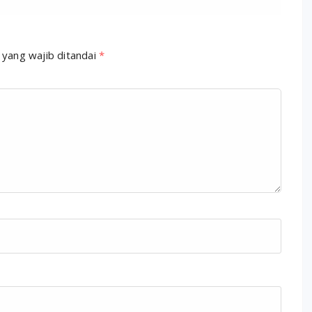
 yang wajib ditandai
*