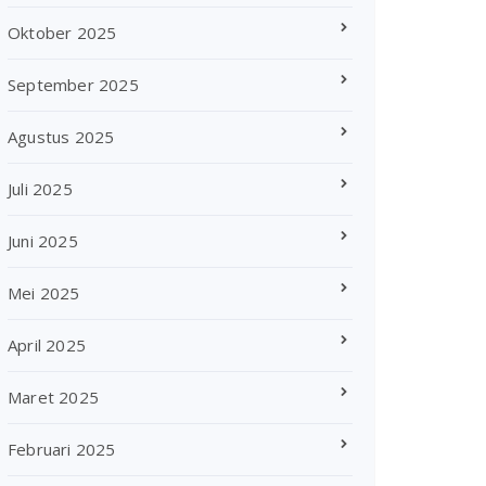
Oktober 2025
September 2025
Agustus 2025
Juli 2025
Juni 2025
Mei 2025
April 2025
Maret 2025
Februari 2025