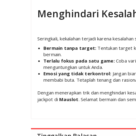
Menghindari Kesal
Seringkali, kekalahan terjadi karena kesalahan 
Bermain tanpa target:
Tentukan target k
bermain.
Terlalu fokus pada satu game:
Coba vari
menguntungkan untuk Anda.
Emosi yang tidak terkontrol:
Jangan bia
membabi buta. Tetaplah tenang dan rasiona
Dengan menerapkan trik dan menghindari kesa
jackpot di
Mauslot
. Selamat bermain dan se
Tinggalkan Balasan