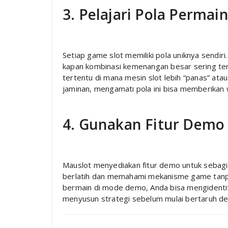
3. Pelajari Pola Permai
Setiap game slot memiliki pola uniknya sendiri
kapan kombinasi kemenangan besar sering te
tertentu di mana mesin slot lebih “panas” at
jaminan, mengamati pola ini bisa memberika
4. Gunakan Fitur Demo
Mauslot menyediakan fitur demo untuk sebagia
berlatih dan memahami mekanisme game tanp
bermain di mode demo, Anda bisa mengidenti
menyusun strategi sebelum mulai bertaruh den