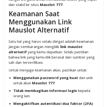
dan stabil ke situs
Mauslot 777
.
Keamanan Saat
Menggunakan Link
Mauslot Alternatif
Satu hal yang harus selalu diingat adalah keamanan.
Jangan sembarangan mengklik
link mauslot
alternatif
yang kamu dapatkan. Selalu pastikan
bahwa link yang kamu klik berasal dari sumber yang
sah dan terverifikasi.
Untuk menjaga keamanan akun, pastikan untuk:
Menggunakan password yang kuat
dan unik
untuk akun
Mauslot 777
.
Tidak membagikan informasi login
kepada
orang lain.
Mengaktifkan autentikasi dua faktor (2FA)