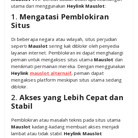
utama dari menggunakan
Heylink Mauslot
:
1.
Mengatasi Pemblokiran
Situs
Di beberapa negara atau wilayah, situs perjudian
seperti
Mauslot
sering kali diblokir oleh penyedia
layanan internet. Pemblokiran ini dapat menghalangi
pemain untuk mengakses situs utama
Mauslot
dan
menikmati permainan mereka. Dengan menggunakan
Heylink
mauslot alternaif
, pemain dapat
mengakses platform meskipun situs utama sedang
diblokir.
2.
Akses yang Lebih Cepat dan
Stabil
Pemblokiran atau masalah teknis pada situs utama
Mauslot
kadang-kadang membuat akses menjadi
lambat atau tidak stabil.
Heylink Mauslot