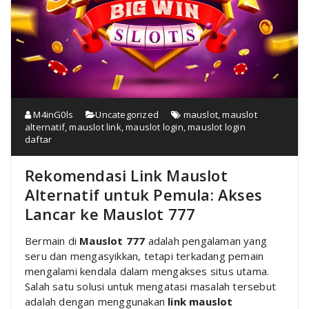
M4inG0ls
Uncategorized
mauslot
,
mauslot
alternatif
,
mauslot link
,
mauslot login
,
mauslot login
daftar
Rekomendasi Link Mauslot
Alternatif untuk Pemula: Akses
Lancar ke Mauslot 777
Bermain di
Mauslot 777
adalah pengalaman yang
seru dan mengasyikkan, tetapi terkadang pemain
mengalami kendala dalam mengakses situs utama.
Salah satu solusi untuk mengatasi masalah tersebut
adalah dengan menggunakan
link mauslot