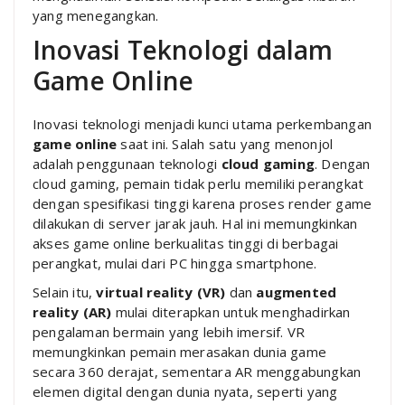
yang menegangkan.
Inovasi Teknologi dalam
Game Online
Inovasi teknologi menjadi kunci utama perkembangan
game online
saat ini. Salah satu yang menonjol
adalah penggunaan teknologi
cloud gaming
. Dengan
cloud gaming, pemain tidak perlu memiliki perangkat
dengan spesifikasi tinggi karena proses render game
dilakukan di server jarak jauh. Hal ini memungkinkan
akses game online berkualitas tinggi di berbagai
perangkat, mulai dari PC hingga smartphone.
Selain itu,
virtual reality (VR)
dan
augmented
reality (AR)
mulai diterapkan untuk menghadirkan
pengalaman bermain yang lebih imersif. VR
memungkinkan pemain merasakan dunia game
secara 360 derajat, sementara AR menggabungkan
elemen digital dengan dunia nyata, seperti yang