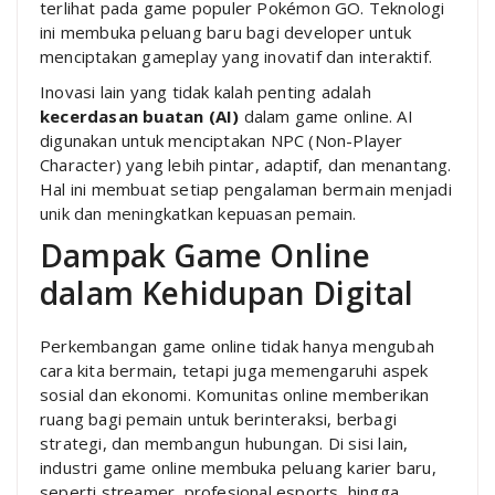
terlihat pada game populer Pokémon GO. Teknologi
ini membuka peluang baru bagi developer untuk
menciptakan gameplay yang inovatif dan interaktif.
Inovasi lain yang tidak kalah penting adalah
kecerdasan buatan (AI)
dalam game online. AI
digunakan untuk menciptakan NPC (Non-Player
Character) yang lebih pintar, adaptif, dan menantang.
Hal ini membuat setiap pengalaman bermain menjadi
unik dan meningkatkan kepuasan pemain.
Dampak Game Online
dalam Kehidupan Digital
Perkembangan game online tidak hanya mengubah
cara kita bermain, tetapi juga memengaruhi aspek
sosial dan ekonomi. Komunitas online memberikan
ruang bagi pemain untuk berinteraksi, berbagi
strategi, dan membangun hubungan. Di sisi lain,
industri game online membuka peluang karier baru,
seperti streamer, profesional esports, hingga