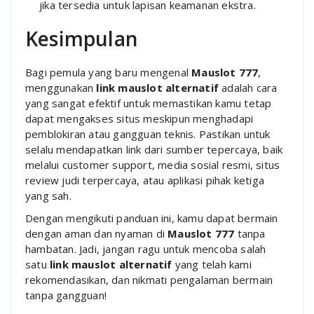
jika tersedia untuk lapisan keamanan ekstra.
Kesimpulan
Bagi pemula yang baru mengenal
Mauslot 777
,
menggunakan
link mauslot alternatif
adalah cara
yang sangat efektif untuk memastikan kamu tetap
dapat mengakses situs meskipun menghadapi
pemblokiran atau gangguan teknis. Pastikan untuk
selalu mendapatkan link dari sumber tepercaya, baik
melalui customer support, media sosial resmi, situs
review judi terpercaya, atau aplikasi pihak ketiga
yang sah.
Dengan mengikuti panduan ini, kamu dapat bermain
dengan aman dan nyaman di
Mauslot 777
tanpa
hambatan. Jadi, jangan ragu untuk mencoba salah
satu
link mauslot alternatif
yang telah kami
rekomendasikan, dan nikmati pengalaman bermain
tanpa gangguan!