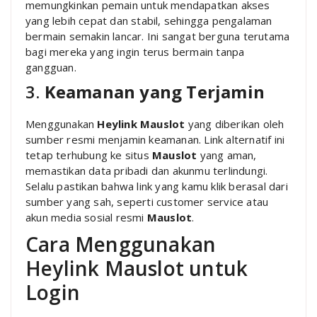
memungkinkan pemain untuk mendapatkan akses
yang lebih cepat dan stabil, sehingga pengalaman
bermain semakin lancar. Ini sangat berguna terutama
bagi mereka yang ingin terus bermain tanpa
gangguan.
3.
Keamanan yang Terjamin
Menggunakan
Heylink Mauslot
yang diberikan oleh
sumber resmi menjamin keamanan. Link alternatif ini
tetap terhubung ke situs
Mauslot
yang aman,
memastikan data pribadi dan akunmu terlindungi.
Selalu pastikan bahwa link yang kamu klik berasal dari
sumber yang sah, seperti customer service atau
akun media sosial resmi
Mauslot
.
Cara Menggunakan
Heylink Mauslot untuk
Login