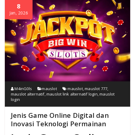
8
Jan, 2026
M4inG0ls
mauslot
mauslot
,
mauslot 777
,
mauslot alternatif
,
mauslot link alternatif login
,
mauslot
login
Jenis Game Online Digital dan
Inovasi Teknologi Permainan