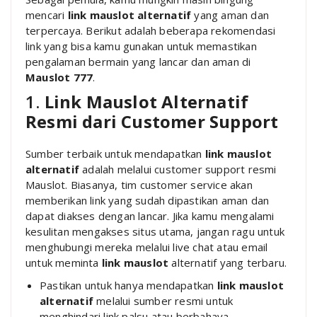
mencari
link mauslot alternatif
yang aman dan
terpercaya. Berikut adalah beberapa rekomendasi
link yang bisa kamu gunakan untuk memastikan
pengalaman bermain yang lancar dan aman di
Mauslot 777
.
1.
Link Mauslot Alternatif
Resmi dari Customer Support
Sumber terbaik untuk mendapatkan
link mauslot
alternatif
adalah melalui customer support resmi
Mauslot. Biasanya, tim customer service akan
memberikan link yang sudah dipastikan aman dan
dapat diakses dengan lancar. Jika kamu mengalami
kesulitan mengakses situs utama, jangan ragu untuk
menghubungi mereka melalui live chat atau email
untuk meminta
link mauslot
alternatif yang terbaru.
Pastikan untuk hanya mendapatkan
link mauslot
alternatif
melalui sumber resmi untuk
menghindari link palsu atau berbahaya.