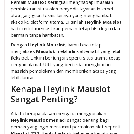
Pemain
Mauslot
seringkali menghadapi masalah
pemblokiran situs oleh penyedia layanan internet
atau gangguan teknis lainnya yang menghambat
akses ke platform utama. Di sinilah
Heylink Mauslot
hadir untuk memastikan pemain tetap bisa login dan
bermain tanpa hambatan.
Dengan
Heylink Mauslot
, kamu bisa tetap
mengakses
Mauslot
melalui link alternatif yang lebih
fleksibel. Link ini berfungsi seperti situs utama tetapi
dengan alamat URL yang berbeda, menghindari
masalah pemblokiran dan memberikan akses yang
lebih lancar.
Kenapa Heylink Mauslot
Sangat Penting?
Ada beberapa alasan mengapa menggunakan
Heylink Mauslot
menjadi sangat penting bagi
pemain yang ingin menikmati permainan slot seperti
Mauslot 777
. Berikut adalah beberapa keuntungan