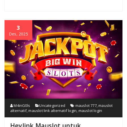
3
Des, 2025
M4inG0ls
Uncategorized
mauslot 777
,
mauslot
alternatif
,
mauslot link alternatif login
,
mauslot login
Heylink Mauslot untuk