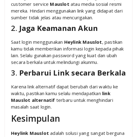
customer service
Mauslot
atau media sosial resmi
mereka. Hindari menggunakan link yang didapat dari
sumber tidak jelas atau mencurigakan.
2.
Jaga Keamanan Akun
Saat login menggunakan
Heylink Mauslot
, pastikan
kamu tidak memberikan informasi login kepada pihak
lain. Selalu gunakan password yang kuat dan ubah
secara berkala untuk melindungi akunmu.
3.
Perbarui Link secara Berkala
Karena link alternatif dapat berubah dari waktu ke
waktu, pastikan kamu selalu mendapatkan
link
Mauslot alternatif
terbaru untuk menghindari
masalah saat login.
Kesimpulan
Heylink Mauslot
adalah solusi yang sangat berguna