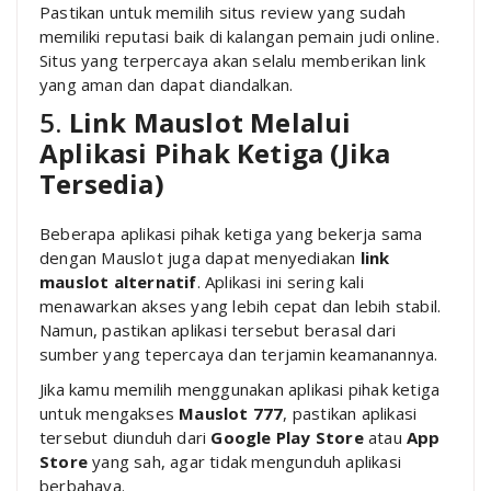
Pastikan untuk memilih situs review yang sudah
memiliki reputasi baik di kalangan pemain judi online.
Situs yang terpercaya akan selalu memberikan link
yang aman dan dapat diandalkan.
5.
Link Mauslot Melalui
Aplikasi Pihak Ketiga (Jika
Tersedia)
Beberapa aplikasi pihak ketiga yang bekerja sama
dengan Mauslot juga dapat menyediakan
link
mauslot alternatif
. Aplikasi ini sering kali
menawarkan akses yang lebih cepat dan lebih stabil.
Namun, pastikan aplikasi tersebut berasal dari
sumber yang tepercaya dan terjamin keamanannya.
Jika kamu memilih menggunakan aplikasi pihak ketiga
untuk mengakses
Mauslot 777
, pastikan aplikasi
tersebut diunduh dari
Google Play Store
atau
App
Store
yang sah, agar tidak mengunduh aplikasi
berbahaya.