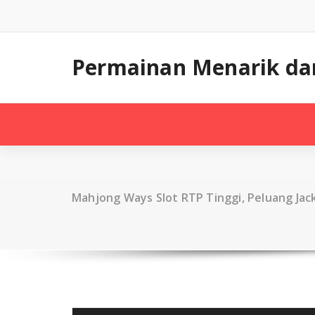
Skip
to
content
Permainan Menarik dan
Mahjong Ways Slot RTP Tinggi, Peluang Ja