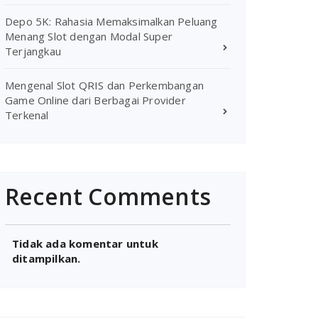
Depo 5K: Rahasia Memaksimalkan Peluang
Menang Slot dengan Modal Super
Terjangkau
Mengenal Slot QRIS dan Perkembangan
Game Online dari Berbagai Provider
Terkenal
Recent Comments
Tidak ada komentar untuk
ditampilkan.