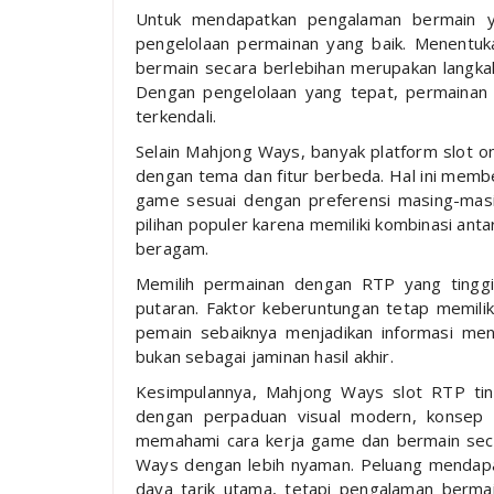
Untuk mendapatkan pengalaman bermain y
pengelolaan permainan yang baik. Menentuk
bermain secara berlebihan merupakan langkah
Dengan pengelolaan yang tepat, permainan s
terkendali.
Selain Mahjong Ways, banyak platform slot on
dengan tema dan fitur berbeda. Hal ini memb
game sesuai dengan preferensi masing-mas
pilihan populer karena memiliki kombinasi ant
beragam.
Memilih permainan dengan RTP yang tingg
putaran. Faktor keberuntungan tetap memilik
pemain sebaiknya menjadikan informasi me
bukan sebagai jaminan hasil akhir.
Kesimpulannya, Mahjong Ways slot RTP ti
dengan perpaduan visual modern, konsep 
memahami cara kerja game dan bermain seca
Ways dengan lebih nyaman. Peluang mendap
daya tarik utama, tetapi pengalaman berma