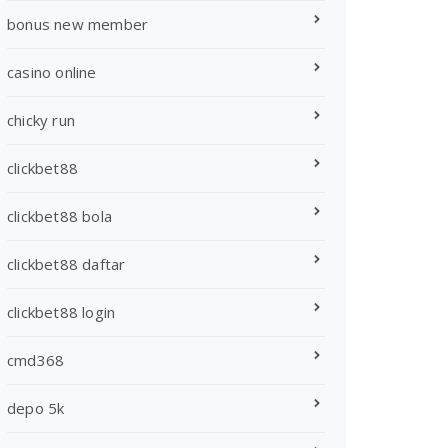
bonus new member
casino online
chicky run
clickbet88
clickbet88 bola
clickbet88 daftar
clickbet88 login
cmd368
depo 5k