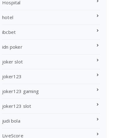
Hospital
hotel
ibcbet
idn poker
joker slot
joker123
joker123 gaming
joker123 slot
judi bola
LiveScore