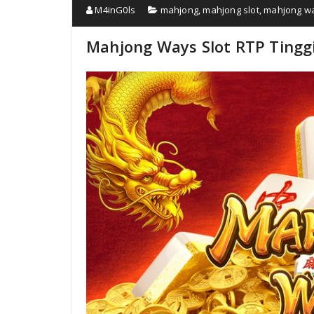
M4inG0ls
mahjong
,
mahjong slot
,
mahjong w
Mahjong Ways Slot RTP Tingg