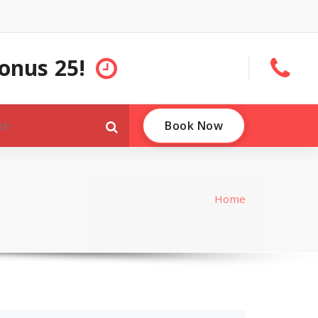
onus 25!
Book Now
Home