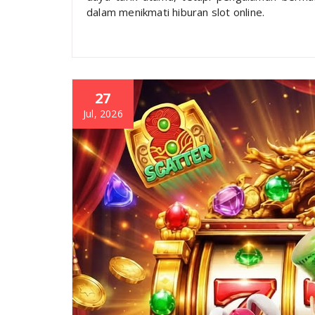
dalam menikmati hiburan slot online.
27
Jul, 2026