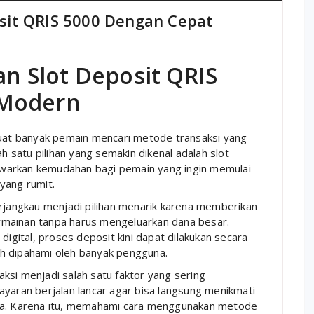
sit QRIS 5000 Dengan Cepat
 Slot Deposit QRIS
 Modern
at banyak pemain mencari metode transaksi yang
ah satu pilihan yang semakin dikenal adalah slot
warkan kemudahan bagi pemain yang ingin memulai
yang rumit.
erjangkau menjadi pilihan menarik karena memberikan
rmainan tanpa harus mengeluarkan dana besar.
ital, proses deposit kini dapat dilakukan secara
h dipahami oleh banyak pengguna.
ksi menjadi salah satu faktor yang sering
ayaran berjalan lancar agar bisa langsung menikmati
ama. Karena itu, memahami cara menggunakan metode