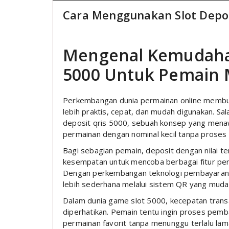
Cara Menggunakan Slot Depo
Mengenal Kemudahan
5000 Untuk Pemain
Perkembangan dunia permainan online membu
lebih praktis, cepat, dan mudah digunakan. Sal
deposit qris 5000, sebuah konsep yang mena
permainan dengan nominal kecil tanpa proses 
Bagi sebagian pemain, deposit dengan nilai t
kesempatan untuk mencoba berbagai fitur pe
Dengan perkembangan teknologi pembayaran dig
lebih sederhana melalui sistem QR yang muda
Dalam dunia game slot 5000, kecepatan transa
diperhatikan. Pemain tentu ingin proses pemb
permainan favorit tanpa menunggu terlalu l