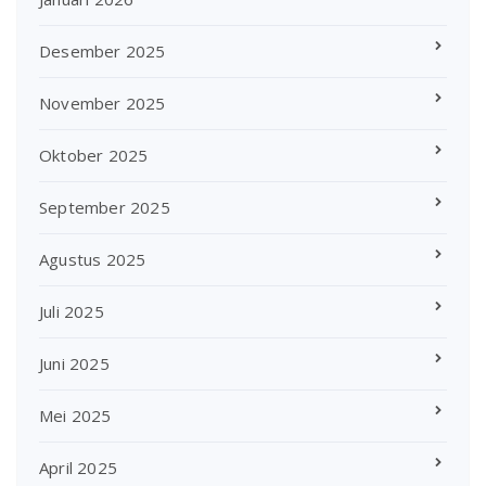
Desember 2025
November 2025
Oktober 2025
September 2025
Agustus 2025
Juli 2025
Juni 2025
Mei 2025
April 2025