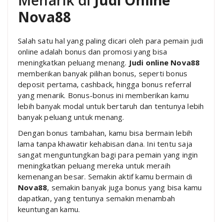
Nova88
Salah satu hal yang paling dicari oleh para pemain judi
online adalah bonus dan promosi yang bisa
meningkatkan peluang menang.
Judi online Nova88
memberikan banyak pilihan bonus, seperti bonus
deposit pertama, cashback, hingga bonus referral
yang menarik. Bonus-bonus ini memberikan kamu
lebih banyak modal untuk bertaruh dan tentunya lebih
banyak peluang untuk menang.
Dengan bonus tambahan, kamu bisa bermain lebih
lama tanpa khawatir kehabisan dana. Ini tentu saja
sangat menguntungkan bagi para pemain yang ingin
meningkatkan peluang mereka untuk meraih
kemenangan besar. Semakin aktif kamu bermain di
Nova88
, semakin banyak juga bonus yang bisa kamu
dapatkan, yang tentunya semakin menambah
keuntungan kamu.