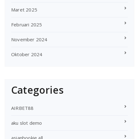
Maret 2025
Februari 2025
November 2024
Oktober 2024
Categories
AIRBET88
aku slot demo
asianbookie all