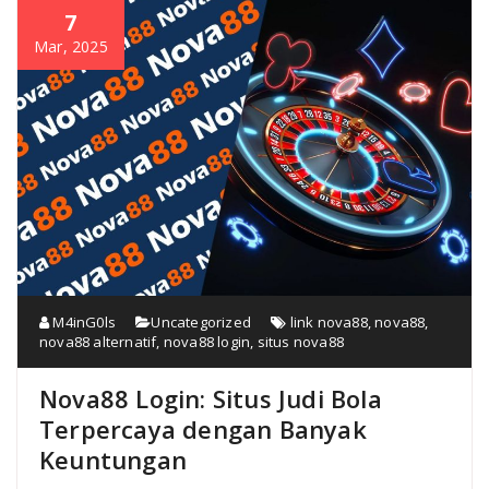
7
Mar, 2025
M4inG0ls
Uncategorized
link nova88
,
nova88
,
nova88 alternatif
,
nova88 login
,
situs nova88
Nova88 Login: Situs Judi Bola
Terpercaya dengan Banyak
Keuntungan