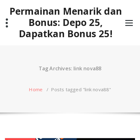
Skip
Permainan Menarik dan
to
content
Bonus: Depo 25,
Dapatkan Bonus 25!
Tag Archives: link nova88
Home
/
Posts tagged "link nova88"