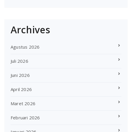
Archives
Agustus 2026
Juli 2026
Juni 2026
April 2026
Maret 2026
Februari 2026
Januari 2026