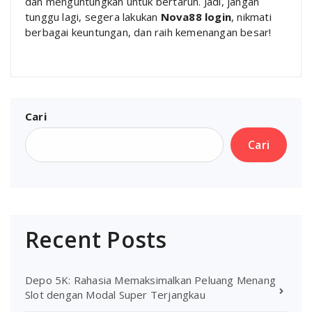
dan menguntungkan untuk bertaruh. Jadi, jangan
tunggu lagi, segera lakukan
Nova88 login
, nikmati
berbagai keuntungan, dan raih kemenangan besar!
Cari
Cari
Recent Posts
Depo 5K: Rahasia Memaksimalkan Peluang Menang
Slot dengan Modal Super Terjangkau