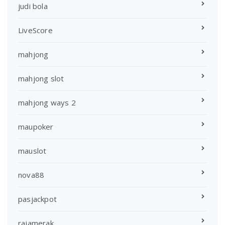
judi bola
LiveScore
mahjong
mahjong slot
mahjong ways 2
maupoker
mauslot
nova88
pasjackpot
rajamerak