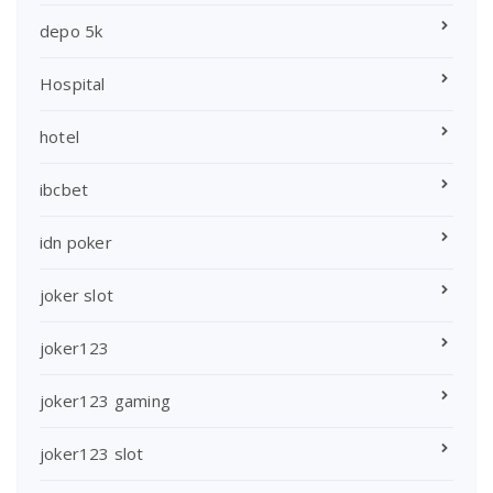
depo 5k
Hospital
hotel
ibcbet
idn poker
joker slot
joker123
joker123 gaming
joker123 slot