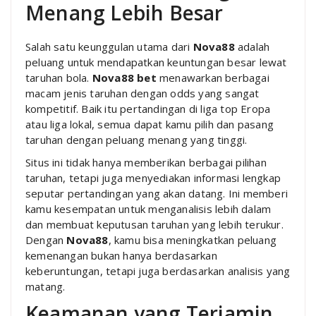
Menang Lebih Besar
Salah satu keunggulan utama dari
Nova88
adalah
peluang untuk mendapatkan keuntungan besar lewat
taruhan bola.
Nova88 bet
menawarkan berbagai
macam jenis taruhan dengan odds yang sangat
kompetitif. Baik itu pertandingan di liga top Eropa
atau liga lokal, semua dapat kamu pilih dan pasang
taruhan dengan peluang menang yang tinggi.
Situs ini tidak hanya memberikan berbagai pilihan
taruhan, tetapi juga menyediakan informasi lengkap
seputar pertandingan yang akan datang. Ini memberi
kamu kesempatan untuk menganalisis lebih dalam
dan membuat keputusan taruhan yang lebih terukur.
Dengan
Nova88
, kamu bisa meningkatkan peluang
kemenangan bukan hanya berdasarkan
keberuntungan, tetapi juga berdasarkan analisis yang
matang.
Keamanan yang Terjamin