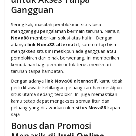
Gangguan
Sering kali, masalah pemblokiran situs bisa
mengganggu pengalaman bermain taruhan. Namun,
Nova88
memberikan solusi atas hal ini. Dengan
adanya
link Nova88 alternatif
, kamu tetap bisa
mengakses situs ini meskipun ada gangguan atau
pemblokiran dari pihak berwenang. Ini memberikan
kemudahan bagi pemain untuk terus menikmati
taruhan tanpa hambatan.
Dengan adanya
link Nova88 alternatif
, kamu tidak
perlu khawatir kehilangan peluang taruhan meskipun
situs utama sedang terblokir. Ini juga memastikan
kamu tetap dapat mengakses semua fitur dan
peluang yang ditawarkan oleh
situs Nova88
kapan
saja.
Bonus dan Promosi
Menarik di
Judi Online