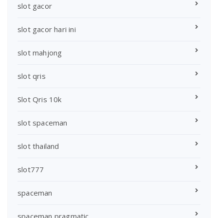
slot gacor
slot gacor hari ini
slot mahjong
slot qris
Slot Qris 10k
slot spaceman
slot thailand
slot777
spaceman
spaceman pragmatic