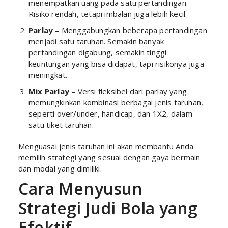
menempatkan uang pada satu pertandingan.
Risiko rendah, tetapi imbalan juga lebih kecil.
Parlay
– Menggabungkan beberapa pertandingan
menjadi satu taruhan. Semakin banyak
pertandingan digabung, semakin tinggi
keuntungan yang bisa didapat, tapi risikonya juga
meningkat.
Mix Parlay
– Versi fleksibel dari parlay yang
memungkinkan kombinasi berbagai jenis taruhan,
seperti over/under, handicap, dan 1X2, dalam
satu tiket taruhan.
Menguasai jenis taruhan ini akan membantu Anda
memilih strategi yang sesuai dengan gaya bermain
dan modal yang dimiliki.
Cara Menyusun
Strategi Judi Bola yang
Efektif