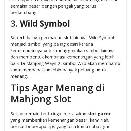
semakin besar dengan pengali yang terus
berkembang.
3.
Wild Symbol
Seperti halnya permainan slot lainnya, Wild Symbol
menjadi simbol yang paling dicari karena
kemampuannya untuk menggantikan simbol lainnya
dan membentuk kombinasi kemenangan yang lebih
baik. Di Mahjong Ways 2, simbol Wild akan membantu
kamu mendapatkan lebih banyak peluang untuk
menang.
Tips Agar Menang di
Mahjong Slot
Setiap pemain tentu ingin merasakan
slot gacor
yang memberikan kemenangan besar, kan? Nah,
berikut beberapa tips yang bisa kamu coba agar