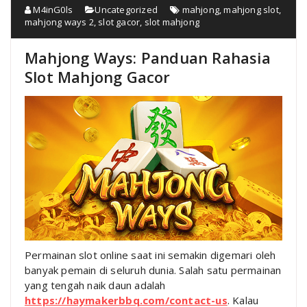
M4inG0ls
Uncategorized
mahjong
,
mahjong slot
,
mahjong ways 2
,
slot gacor
,
slot mahjong
Mahjong Ways: Panduan Rahasia
Slot Mahjong Gacor
Permainan slot online saat ini semakin digemari oleh
banyak pemain di seluruh dunia. Salah satu permainan
yang tengah naik daun adalah
https://haymakerbbq.com/contact-us
. Kalau