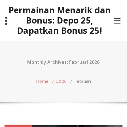
Skip
Permainan Menarik dan
to
content
Bonus: Depo 25,
Dapatkan Bonus 25!
Monthly Archives: Februari 2026
Home
/
2026
/
Februari