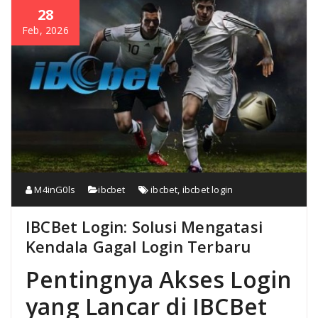
28
Feb, 2026
M4inG0ls
ibcbet
ibcbet
,
ibcbet login
IBCBet Login: Solusi Mengatasi
Kendala Gagal Login Terbaru
Pentingnya Akses Login
yang Lancar di IBCBet