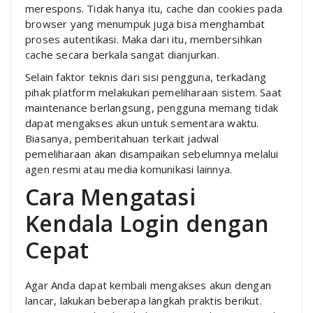
merespons. Tidak hanya itu, cache dan cookies pada
browser yang menumpuk juga bisa menghambat
proses autentikasi. Maka dari itu, membersihkan
cache secara berkala sangat dianjurkan.
Selain faktor teknis dari sisi pengguna, terkadang
pihak platform melakukan pemeliharaan sistem. Saat
maintenance berlangsung, pengguna memang tidak
dapat mengakses akun untuk sementara waktu.
Biasanya, pemberitahuan terkait jadwal
pemeliharaan akan disampaikan sebelumnya melalui
agen resmi atau media komunikasi lainnya.
Cara Mengatasi
Kendala Login dengan
Cepat
Agar Anda dapat kembali mengakses akun dengan
lancar, lakukan beberapa langkah praktis berikut.