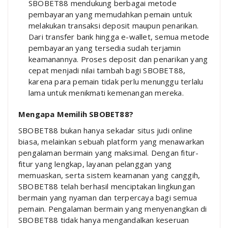
SBOBET88 mendukung berbagai metode
pembayaran yang memudahkan pemain untuk
melakukan transaksi deposit maupun penarikan.
Dari transfer bank hingga e-wallet, semua metode
pembayaran yang tersedia sudah terjamin
keamanannya. Proses deposit dan penarikan yang
cepat menjadi nilai tambah bagi SBOBET88,
karena para pemain tidak perlu menunggu terlalu
lama untuk menikmati kemenangan mereka.
Mengapa Memilih SBOBET88?
SBOBET88 bukan hanya sekadar situs judi online
biasa, melainkan sebuah platform yang menawarkan
pengalaman bermain yang maksimal. Dengan fitur-
fitur yang lengkap, layanan pelanggan yang
memuaskan, serta sistem keamanan yang canggih,
SBOBET88 telah berhasil menciptakan lingkungan
bermain yang nyaman dan terpercaya bagi semua
pemain. Pengalaman bermain yang menyenangkan di
SBOBET88 tidak hanya mengandalkan keseruan