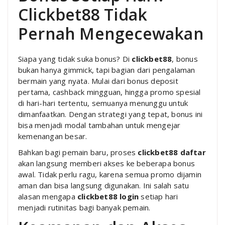
Clickbet88 Tidak
Pernah Mengecewakan
Siapa yang tidak suka bonus? Di
clickbet88
, bonus
bukan hanya gimmick, tapi bagian dari pengalaman
bermain yang nyata. Mulai dari bonus deposit
pertama, cashback mingguan, hingga promo spesial
di hari-hari tertentu, semuanya menunggu untuk
dimanfaatkan. Dengan strategi yang tepat, bonus ini
bisa menjadi modal tambahan untuk mengejar
kemenangan besar.
Bahkan bagi pemain baru, proses
clickbet88 daftar
akan langsung memberi akses ke beberapa bonus
awal. Tidak perlu ragu, karena semua promo dijamin
aman dan bisa langsung digunakan. Ini salah satu
alasan mengapa
clickbet88 login
setiap hari
menjadi rutinitas bagi banyak pemain.