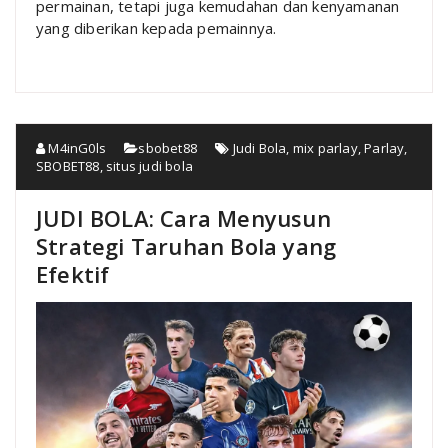
permainan, tetapi juga kemudahan dan kenyamanan
yang diberikan kepada pemainnya.
M4inG0ls
sbobet88
Judi Bola
,
mix parlay
,
Parlay
,
SBOBET88
,
situs judi bola
JUDI BOLA: Cara Menyusun
Strategi Taruhan Bola yang
Efektif