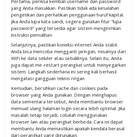
Pertama, periksa kembali username dan password
yang Anda masukkan. Pastikan tidak ada kesalahan
pengetikan dan perhatikan penggunaan huruf kapital.
Jika Anda lupa kata sandi, segera gunakan fitur “lupa
password” yang tersedia agar sistem mengirimkan
instruksi pemulihan.
Selanjutnya, pastikan koneksi internet Anda stabil.
Anda bisa mencoba mengganti jaringan, misalnya dari
WiFi ke data seluler atau sebaliknya. Selain itu, Anda
juga dapat me-restart perangkat untuk menyegarkan
sistem. Langkah sederhana ini sering kali berhasil
mengatasi gangguan teknis ringan.
Kemudian, bersihkan cache dan cookies pada
browser yang Anda gunakan. Dengan menghapus
data sementara tersebut, Anda membantu browser
memuat ulang halaman login secara lebih optimal. Jika
masalah tetap terjadi, cobalah menggunakan
browser lain atau perangkat berbeda. Cara ini dapat
membantu Anda memastikan apakah kendala berasal
dari perangkat yang digunakan.