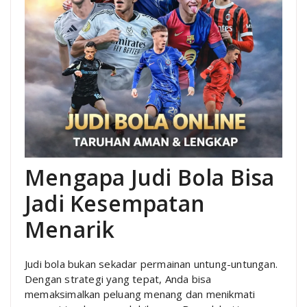
Mengapa Judi Bola Bisa
Jadi Kesempatan
Menarik
Judi bola bukan sekadar permainan untung-untungan.
Dengan strategi yang tepat, Anda bisa
memaksimalkan peluang menang dan menikmati