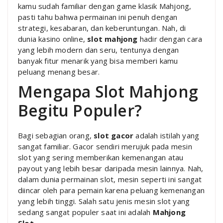
kamu sudah familiar dengan game klasik Mahjong,
pasti tahu bahwa permainan ini penuh dengan
strategi, kesabaran, dan keberuntungan. Nah, di
dunia kasino online,
slot mahjong
hadir dengan cara
yang lebih modern dan seru, tentunya dengan
banyak fitur menarik yang bisa memberi kamu
peluang menang besar.
Mengapa Slot Mahjong
Begitu Populer?
Bagi sebagian orang,
slot gacor
adalah istilah yang
sangat familiar. Gacor sendiri merujuk pada mesin
slot yang sering memberikan kemenangan atau
payout yang lebih besar daripada mesin lainnya. Nah,
dalam dunia permainan slot, mesin seperti ini sangat
diincar oleh para pemain karena peluang kemenangan
yang lebih tinggi. Salah satu jenis mesin slot yang
sedang sangat populer saat ini adalah
Mahjong