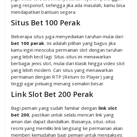
yang responsif, sehingga jika ada masalah, kamu bisa
mendapatkan bantuan segera.
Situs Bet 100 Perak
Beberapa situs juga menyediakan taruhan mulai dari
bet 100 perak
. Ini adalah pilihan yang bagus jika
kamu ingin mencoba permainan slot dengan taruhan
yang lebih kecil lagi. Situs-situs ini menawarkan
berbagai jenis slot, mulai dari klasik hingga video slot
yang lebih modern. Cari situs yang menawarkan
permainan dengan RTP (Return to Player) yang
tinggi agar peluang menang semakin besar.
Link Slot Bet 200 Perak
Bagi pemain yang sudah familiar dengan
link slot
bet 200
, pastikan untuk selalu mencari link yang
aman dan dapat diandalkan. Biasanya, situs-situs
resmi yang memiliki link langsung ke permainan akan
memberi kemudahan bagi pemain untuk mengakses