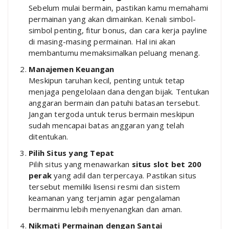
Sebelum mulai bermain, pastikan kamu memahami
permainan yang akan dimainkan. Kenali simbol-
simbol penting, fitur bonus, dan cara kerja payline
di masing-masing permainan. Hal ini akan
membantumu memaksimalkan peluang menang.
Manajemen Keuangan
Meskipun taruhan kecil, penting untuk tetap
menjaga pengelolaan dana dengan bijak. Tentukan
anggaran bermain dan patuhi batasan tersebut.
Jangan tergoda untuk terus bermain meskipun
sudah mencapai batas anggaran yang telah
ditentukan.
Pilih Situs yang Tepat
Pilih situs yang menawarkan
situs slot bet 200
perak
yang adil dan terpercaya. Pastikan situs
tersebut memiliki lisensi resmi dan sistem
keamanan yang terjamin agar pengalaman
bermainmu lebih menyenangkan dan aman.
Nikmati Permainan dengan Santai