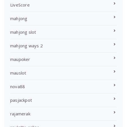
LiveScore
mahjong
mahjong slot
mahjong ways 2
maupoker
mauslot
nova88
pasjackpot
rajamerak