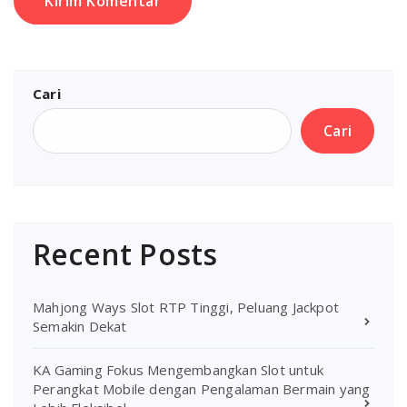
Cari
Cari
Recent Posts
Mahjong Ways Slot RTP Tinggi, Peluang Jackpot
Semakin Dekat
KA Gaming Fokus Mengembangkan Slot untuk
Perangkat Mobile dengan Pengalaman Bermain yang