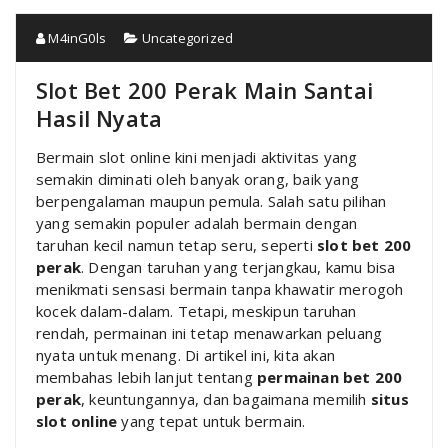
M4inG0ls
Uncategorized
Slot Bet 200 Perak Main Santai
Hasil Nyata
Bermain slot online kini menjadi aktivitas yang
semakin diminati oleh banyak orang, baik yang
berpengalaman maupun pemula. Salah satu pilihan
yang semakin populer adalah bermain dengan
taruhan kecil namun tetap seru, seperti
slot bet 200
perak
. Dengan taruhan yang terjangkau, kamu bisa
menikmati sensasi bermain tanpa khawatir merogoh
kocek dalam-dalam. Tetapi, meskipun taruhan
rendah, permainan ini tetap menawarkan peluang
nyata untuk menang. Di artikel ini, kita akan
membahas lebih lanjut tentang
permainan bet 200
perak
, keuntungannya, dan bagaimana memilih
situs
slot online
yang tepat untuk bermain.