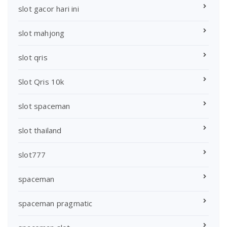
slot gacor hari ini
slot mahjong
slot qris
Slot Qris 10k
slot spaceman
slot thailand
slot777
spaceman
spaceman pragmatic