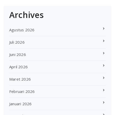
Archives
Agustus 2026
Juli 2026
Juni 2026
April 2026
Maret 2026
Februari 2026
Januari 2026