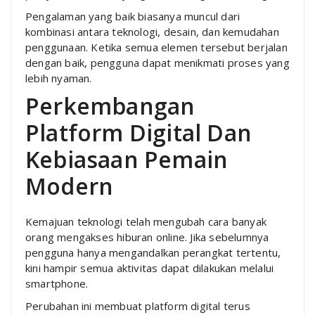
Pengalaman yang baik biasanya muncul dari
kombinasi antara teknologi, desain, dan kemudahan
penggunaan. Ketika semua elemen tersebut berjalan
dengan baik, pengguna dapat menikmati proses yang
lebih nyaman.
Perkembangan
Platform Digital Dan
Kebiasaan Pemain
Modern
Kemajuan teknologi telah mengubah cara banyak
orang mengakses hiburan online. Jika sebelumnya
pengguna hanya mengandalkan perangkat tertentu,
kini hampir semua aktivitas dapat dilakukan melalui
smartphone.
Perubahan ini membuat platform digital terus