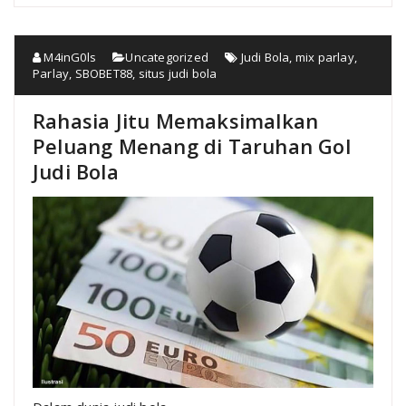
M4inG0ls
Uncategorized
Judi Bola
,
mix parlay
,
Parlay
,
SBOBET88
,
situs judi bola
Rahasia Jitu Memaksimalkan
Peluang Menang di Taruhan Gol
Judi Bola