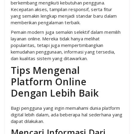
berkembang mengikuti kebutuhan pengguna.
Kecepatan akses, tampilan responsif, serta fitur
yang semakin lengkap menjadi standar baru dalam
memberikan pengalaman terbaik.
Pemain modern juga semakin selektif dalam memilih
layanan online. Mereka tidak hanya melihat
popularitas, tetapi juga mempertimbangkan
kemudahan penggunaan, informasi yang tersedia,
dan kualitas sistem yang ditawarkan.
Tips Mengenal
Platform Online
Dengan Lebih Baik
Bagi pengguna yang ingin memahami dunia platform
digital lebih dalam, ada beberapa hal sederhana yang
dapat dilakukan.
Mencari Informasi Dari