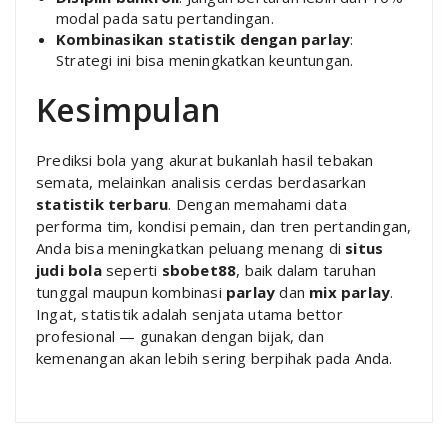
modal pada satu pertandingan.
Kombinasikan statistik dengan parlay
:
Strategi ini bisa meningkatkan keuntungan.
Kesimpulan
Prediksi bola yang akurat bukanlah hasil tebakan
semata, melainkan analisis cerdas berdasarkan
statistik terbaru
. Dengan memahami data
performa tim, kondisi pemain, dan tren pertandingan,
Anda bisa meningkatkan peluang menang di
situs
judi bola
seperti
sbobet88
, baik dalam taruhan
tunggal maupun kombinasi
parlay
dan
mix parlay
.
Ingat, statistik adalah senjata utama bettor
profesional — gunakan dengan bijak, dan
kemenangan akan lebih sering berpihak pada Anda.