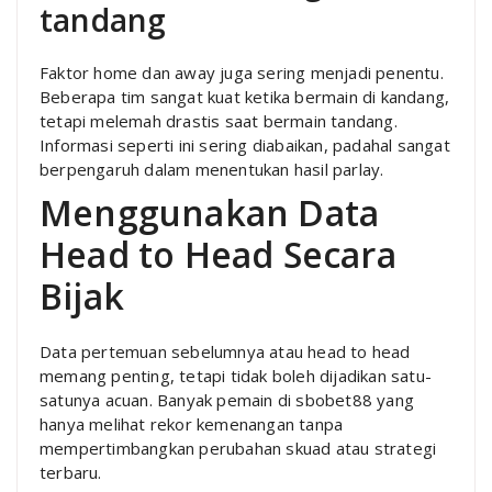
tandang
Faktor home dan away juga sering menjadi penentu.
Beberapa tim sangat kuat ketika bermain di kandang,
tetapi melemah drastis saat bermain tandang.
Informasi seperti ini sering diabaikan, padahal sangat
berpengaruh dalam menentukan hasil parlay.
Menggunakan Data
Head to Head Secara
Bijak
Data pertemuan sebelumnya atau head to head
memang penting, tetapi tidak boleh dijadikan satu-
satunya acuan. Banyak pemain di sbobet88 yang
hanya melihat rekor kemenangan tanpa
mempertimbangkan perubahan skuad atau strategi
terbaru.