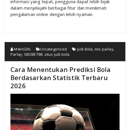
informasi yang tepat, pengguna dapat lebih bijak
dalam menjelajahi berbagai fitur dan menikmati
pengalaman online dengan lebih nyaman.
M4inG0ls
Uncategorized
Judi Bola
,
mix parlay
,
Parlay
,
SBOBET88
,
situs judi bola
Cara Menentukan Prediksi Bola
Berdasarkan Statistik Terbaru
2026