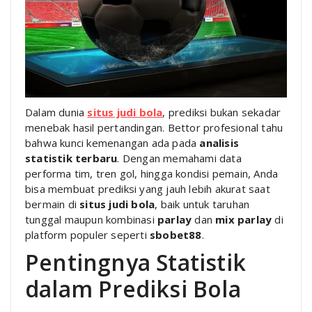
Dalam dunia
situs judi bola
, prediksi bukan sekadar
menebak hasil pertandingan. Bettor profesional tahu
bahwa kunci kemenangan ada pada
analisis
statistik terbaru
. Dengan memahami data
performa tim, tren gol, hingga kondisi pemain, Anda
bisa membuat prediksi yang jauh lebih akurat saat
bermain di
situs judi bola
, baik untuk taruhan
tunggal maupun kombinasi
parlay
dan
mix parlay
di
platform populer seperti
sbobet88
.
Pentingnya Statistik
dalam Prediksi Bola