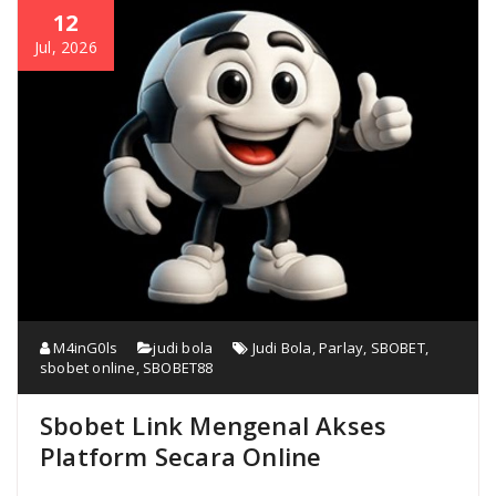
12
Jul, 2026
M4inG0ls
judi bola
Judi Bola
,
Parlay
,
SBOBET
,
sbobet online
,
SBOBET88
Sbobet Link Mengenal Akses
Platform Secara Online