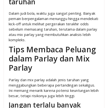
taruhan
Dalam judi bola, waktu juga sangat penting. Banyak
pemain berpengalaman menunggu hingga mendekati
kick-off untuk melihat pergerakan terakhir odds
sebelum memasang taruhan, terutama dalam parlay
atau mix parlay yang membutuhkan analisis lebih
kompleks.
Tips Membaca Peluang
dalam Parlay dan Mix
Parlay
Parlay dan mix parlay adalah jenis taruhan yang
menggabungkan beberapa pertandingan sekaligus.
Ini memang menarik karena potensi keuntungan lebih
besar, tetapi risikonya juga lebih tinggi.
Jangan terlalu banyak