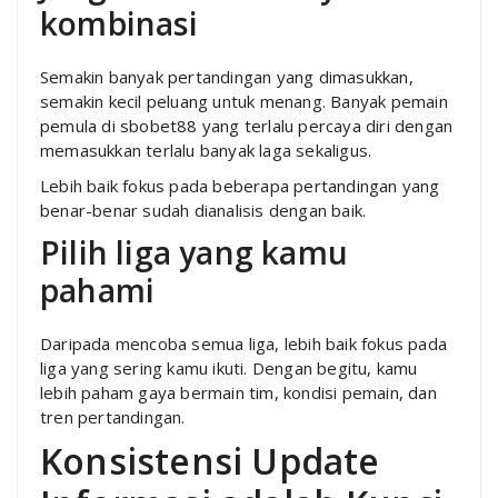
kombinasi
Semakin banyak pertandingan yang dimasukkan,
semakin kecil peluang untuk menang. Banyak pemain
pemula di sbobet88 yang terlalu percaya diri dengan
memasukkan terlalu banyak laga sekaligus.
Lebih baik fokus pada beberapa pertandingan yang
benar-benar sudah dianalisis dengan baik.
Pilih liga yang kamu
pahami
Daripada mencoba semua liga, lebih baik fokus pada
liga yang sering kamu ikuti. Dengan begitu, kamu
lebih paham gaya bermain tim, kondisi pemain, dan
tren pertandingan.
Konsistensi Update