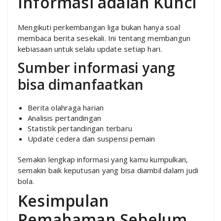
Informasi adalah Kunci
Mengikuti perkembangan liga bukan hanya soal
membaca berita sesekali. Ini tentang membangun
kebiasaan untuk selalu update setiap hari.
Sumber informasi yang
bisa dimanfaatkan
Berita olahraga harian
Analisis pertandingan
Statistik pertandingan terbaru
Update cedera dan suspensi pemain
Semakin lengkap informasi yang kamu kumpulkan,
semakin baik keputusan yang bisa diambil dalam judi
bola.
Kesimpulan
Pemahaman Sebelum