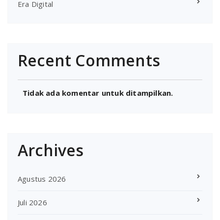
Era Digital
Recent Comments
Tidak ada komentar untuk ditampilkan.
Archives
Agustus 2026
Juli 2026