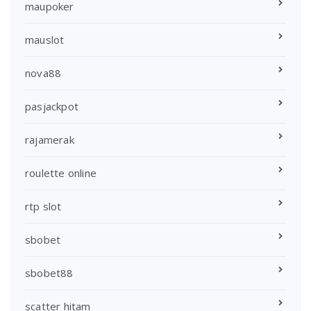
maupoker
mauslot
nova88
pasjackpot
rajamerak
roulette online
rtp slot
sbobet
sbobet88
scatter hitam