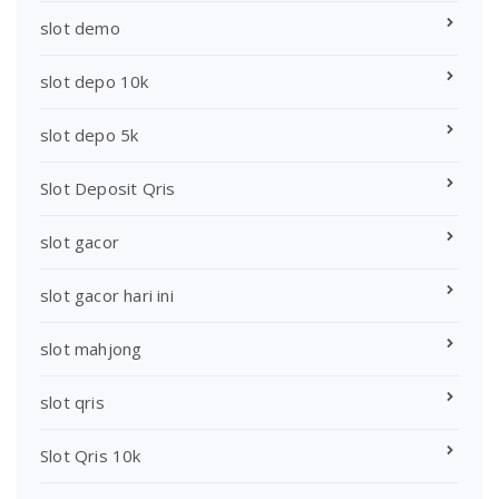
slot demo
slot depo 10k
slot depo 5k
Slot Deposit Qris
slot gacor
slot gacor hari ini
slot mahjong
slot qris
Slot Qris 10k