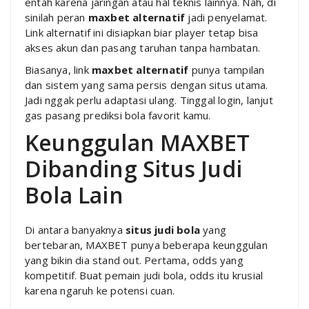
entah karena jaringan atau hal teknis lainnya. Nah, di
sinilah peran
maxbet alternatif
jadi penyelamat.
Link alternatif ini disiapkan biar player tetap bisa
akses akun dan pasang taruhan tanpa hambatan.
Biasanya, link
maxbet alternatif
punya tampilan
dan sistem yang sama persis dengan situs utama.
Jadi nggak perlu adaptasi ulang. Tinggal login, lanjut
gas pasang prediksi bola favorit kamu.
Keunggulan MAXBET
Dibanding Situs Judi
Bola Lain
Di antara banyaknya
situs judi bola
yang
bertebaran, MAXBET punya beberapa keunggulan
yang bikin dia stand out. Pertama, odds yang
kompetitif. Buat pemain judi bola, odds itu krusial
karena ngaruh ke potensi cuan.