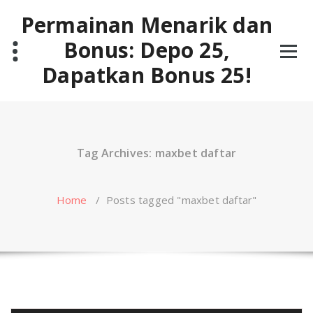
Skip
Permainan Menarik dan
to
content
Bonus: Depo 25,
Dapatkan Bonus 25!
Tag Archives: maxbet daftar
Home
/
Posts tagged "maxbet daftar"