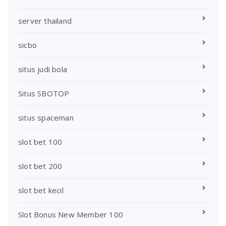
server thailand
sicbo
situs judi bola
Situs SBOTOP
situs spaceman
slot bet 100
slot bet 200
slot bet kecil
Slot Bonus New Member 100