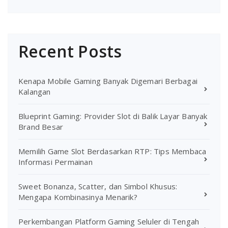
Recent Posts
Kenapa Mobile Gaming Banyak Digemari Berbagai
Kalangan
Blueprint Gaming: Provider Slot di Balik Layar Banyak
Brand Besar
Memilih Game Slot Berdasarkan RTP: Tips Membaca
Informasi Permainan
Sweet Bonanza, Scatter, dan Simbol Khusus:
Mengapa Kombinasinya Menarik?
Perkembangan Platform Gaming Seluler di Tengah