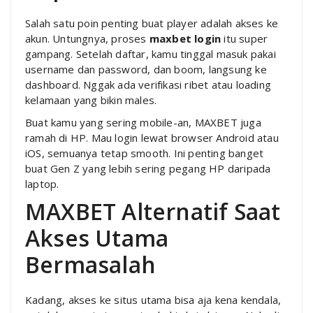
Salah satu poin penting buat player adalah akses ke
akun. Untungnya, proses
maxbet login
itu super
gampang. Setelah daftar, kamu tinggal masuk pakai
username dan password, dan boom, langsung ke
dashboard. Nggak ada verifikasi ribet atau loading
kelamaan yang bikin males.
Buat kamu yang sering mobile-an, MAXBET juga
ramah di HP. Mau login lewat browser Android atau
iOS, semuanya tetap smooth. Ini penting banget
buat Gen Z yang lebih sering pegang HP daripada
laptop.
MAXBET Alternatif Saat
Akses Utama
Bermasalah
Kadang, akses ke situs utama bisa aja kena kendala,