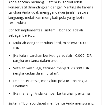
Anda setelah menang. Sistem ini sedikit lebih
konservatif dibandingkan dengan Martingale karena
taruhan Anda tidak menggandakan jumlah secara
langsung, melainkan mengikuti pola yang lebih
terstruktur.
Contoh implementasi sistem Fibonacci adalah
sebagai berikut:
Mulailah dengan taruhan kecil, misalnya 10.000
IDR.
Jika kalah, taruhan berikutnya adalah 10.000 IDR
(angka pertama dalam urutan).
Setelah kalah lagi, taruhan menjadi 20.000 IDR
(angka kedua dalam urutan).
Dan seterusnya, mengikuti pola urutan angka
Fibonacci.
Jika menang, Anda kembali ke taruhan pertama.
Sistem Fibonacci dapat membantu Anda mengurangi