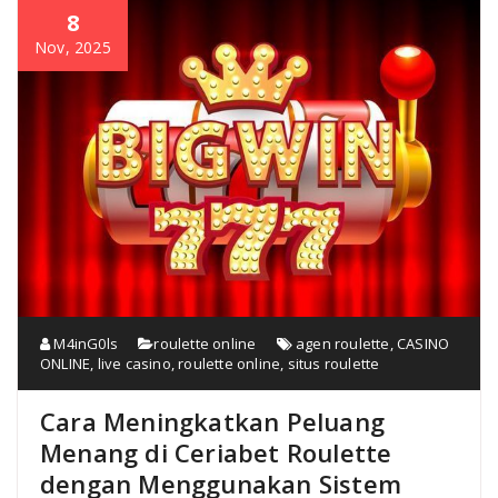
8
Nov, 2025
M4inG0ls
roulette online
agen roulette
,
CASINO
ONLINE
,
live casino
,
roulette online
,
situs roulette
Cara Meningkatkan Peluang
Menang di Ceriabet Roulette
dengan Menggunakan Sistem