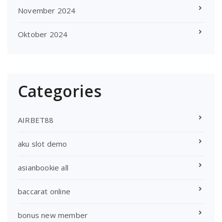
November 2024
Oktober 2024
Categories
AIRBET88
aku slot demo
asianbookie all
baccarat online
bonus new member