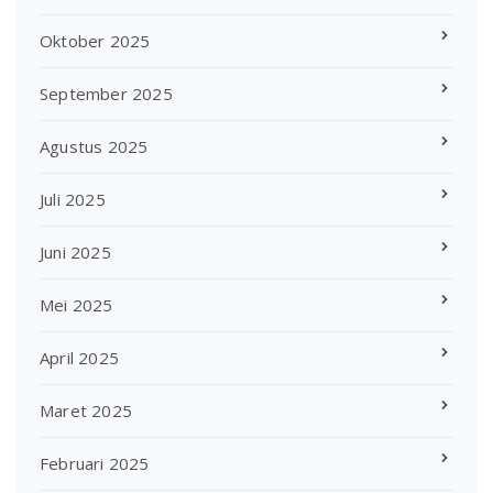
Oktober 2025
September 2025
Agustus 2025
Juli 2025
Juni 2025
Mei 2025
April 2025
Maret 2025
Februari 2025