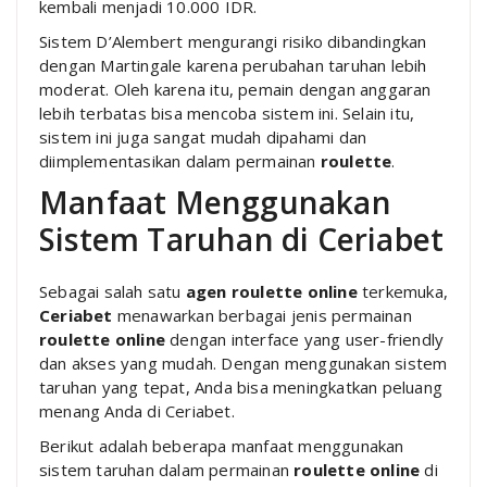
kembali menjadi 10.000 IDR.
Sistem D’Alembert mengurangi risiko dibandingkan
dengan Martingale karena perubahan taruhan lebih
moderat. Oleh karena itu, pemain dengan anggaran
lebih terbatas bisa mencoba sistem ini. Selain itu,
sistem ini juga sangat mudah dipahami dan
diimplementasikan dalam permainan
roulette
.
Manfaat Menggunakan
Sistem Taruhan di Ceriabet
Sebagai salah satu
agen roulette online
terkemuka,
Ceriabet
menawarkan berbagai jenis permainan
roulette online
dengan interface yang user-friendly
dan akses yang mudah. Dengan menggunakan sistem
taruhan yang tepat, Anda bisa meningkatkan peluang
menang Anda di Ceriabet.
Berikut adalah beberapa manfaat menggunakan
sistem taruhan dalam permainan
roulette online
di