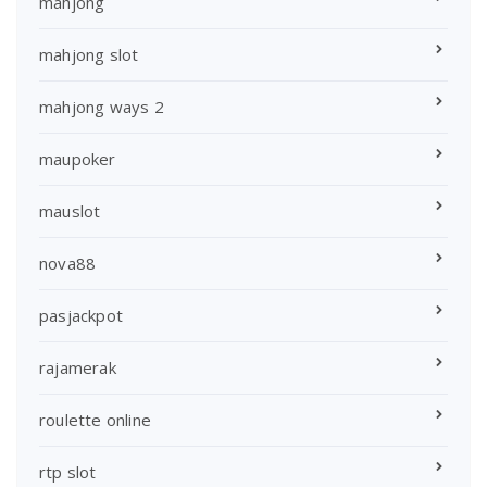
mahjong
mahjong slot
mahjong ways 2
maupoker
mauslot
nova88
pasjackpot
rajamerak
roulette online
rtp slot