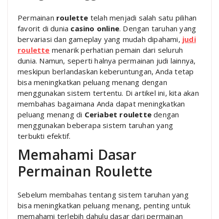
Permainan
roulette
telah menjadi salah satu pilihan
favorit di dunia
casino online
. Dengan taruhan yang
bervariasi dan gameplay yang mudah dipahami,
judi
roulette
menarik perhatian pemain dari seluruh
dunia. Namun, seperti halnya permainan judi lainnya,
meskipun berlandaskan keberuntungan, Anda tetap
bisa meningkatkan peluang menang dengan
menggunakan sistem tertentu. Di artikel ini, kita akan
membahas bagaimana Anda dapat meningkatkan
peluang menang di
Ceriabet roulette
dengan
menggunakan beberapa sistem taruhan yang
terbukti efektif.
Memahami Dasar
Permainan Roulette
Sebelum membahas tentang sistem taruhan yang
bisa meningkatkan peluang menang, penting untuk
memahami terlebih dahulu dasar dari permainan