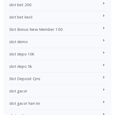
slot bet 200
slot bet kecil
Slot Bonus New Member 100
slot demo
slot depo 10k
slot depo 5k
Slot Deposit Qris
slot gacor
slot gacor hari ini