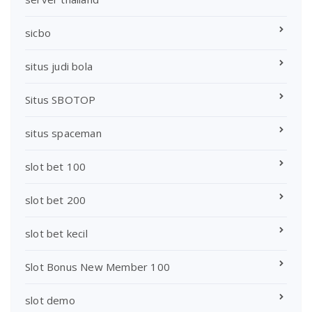
sicbo
situs judi bola
Situs SBOTOP
situs spaceman
slot bet 100
slot bet 200
slot bet kecil
Slot Bonus New Member 100
slot demo