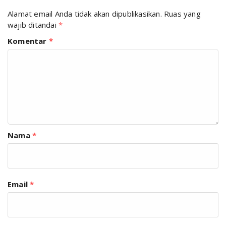
Alamat email Anda tidak akan dipublikasikan.
Ruas yang
wajib ditandai
*
Komentar
*
Nama
*
Email
*