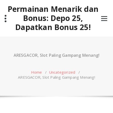
Skip
Permainan Menarik dan
to
content
Bonus: Depo 25,
Dapatkan Bonus 25!
ARESGACOR, Slot Paling Gampang Menang!
Home
/
Uncategorized
/
ARESGACOR, Slot Paling Gampang Menang!