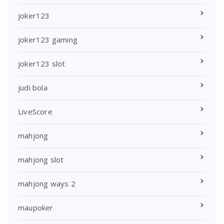
joker123
joker123 gaming
joker123 slot
judi bola
LiveScore
mahjong
mahjong slot
mahjong ways 2
maupoker