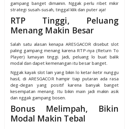
gampang banget dimainin. Nggak perlu ribet mikir
strategi susah-susah, tinggal klik dan puter aja!
RTP Tinggi, Peluang
Menang Makin Besar
Salah satu alasan kenapa ARESGACOR disebut slot
paling gampang menang karena RTP-nya (Return To
Player) lumayan tinggi. Jadi, peluang lo buat balik
modal dan dapet kemenangan itu besar banget.
Nggak kayak slot lain yang bikin lo ketar-ketir nunggu
hasil, di ARESGACOR hampir tiap putaran ada rasa
deg-degan yang positif karena banyak banget
kesempatan menang. Itu bikin main jadi makin asik
dan nggak gampang bosen.
Bonus Melimpah, Bikin
Modal Makin Tebal