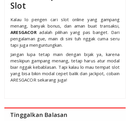
Slot
Kalau lo pengen cari slot online yang gampang
menang, banyak bonus, dan aman buat transaksi,
ARESGACOR
adalah pilihan yang pas banget. Dari
pengalaman gue, main di sini tuh nggak cuma seru
tapi juga menguntungkan.
Jangan lupa tetap main dengan bijak ya, karena
meskipun gampang menang, tetap harus atur modal
biar nggak kebablasan. Tapi kalau lo mau tempat slot
yang bisa bikin modal cepet balik dan jackpot, cobain
ARESGACOR sekarang juga!
Tinggalkan Balasan