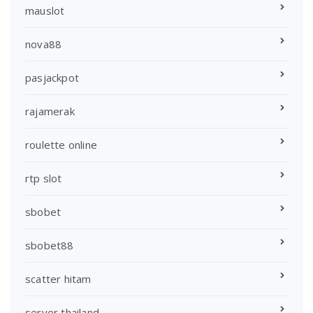
mauslot
nova88
pasjackpot
rajamerak
roulette online
rtp slot
sbobet
sbobet88
scatter hitam
server thailand