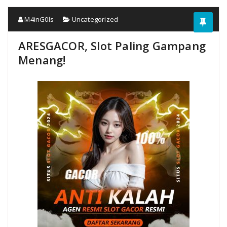
M4inG0ls
Uncategorized
ARESGACOR, Slot Paling Gampang
Menang!