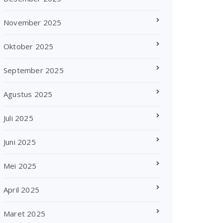
November 2025
Oktober 2025
September 2025
Agustus 2025
Juli 2025
Juni 2025
Mei 2025
April 2025
Maret 2025