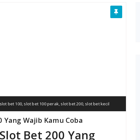
slot bet 100
,
slot bet 100 perak
,
slot bet 200
,
slot bet kecil
0 Yang Wajib Kamu Coba
lot Bet 200 Yang