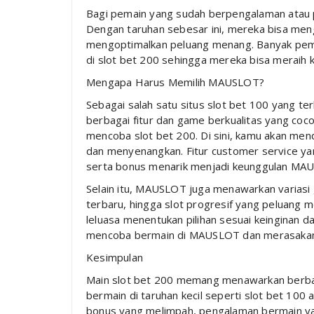
Bagi pemain yang sudah berpengalaman atau pro
Dengan taruhan sebesar ini, mereka bisa meng
mengoptimalkan peluang menang. Banyak pema
di slot bet 200 sehingga mereka bisa meraih 
Mengapa Harus Memilih MAUSLOT?
Sebagai salah satu situs slot bet 100 yang 
berbagai fitur dan game berkualitas yang coc
mencoba slot bet 200. Di sini, kamu akan m
dan menyenangkan. Fitur customer service ya
serta bonus menarik menjadi keunggulan MAU
Selain itu, MAUSLOT juga menawarkan variasi g
terbaru, hingga slot progresif yang peluang 
leluasa menentukan pilihan sesuai keinginan da
mencoba bermain di MAUSLOT dan merasakan s
Kesimpulan
Main slot bet 200 memang menawarkan berbag
bermain di taruhan kecil seperti slot bet 100 
bonus yang melimpah, pengalaman bermain yan