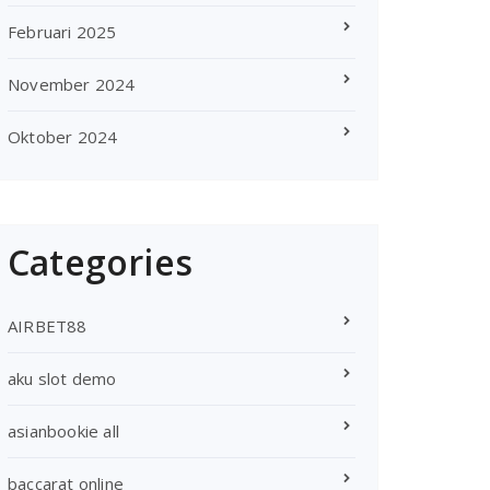
Februari 2025
November 2024
Oktober 2024
Categories
AIRBET88
aku slot demo
asianbookie all
baccarat online