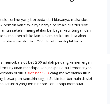
slot online yang berbeda dari biasanya, maka slot
ak pemain yang awalnya hanya bermain di situs slot
, namun setelah mengetahui berbagai keuntungan dari
ak mau beralih ke lain. Dalam artikel ini, kita akan
ncoba main slot bet 200, terutama di platform
us mencoba slot bet 200 adalah peluang kemenangan
i, kemungkinan mendapatkan jackpot atau kemenangan
bermain di situs
slot bet 100
yang menyediakan fitur
besar pun semakin tinggi. Selain itu, bermain di slot
ena taruhan yang lebih besar tentu saja membuat