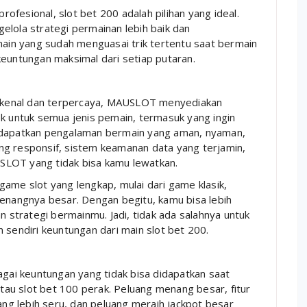
fesional, slot bet 200 adalah pilihan yang ideal.
elola strategi permainan lebih baik dan
in yang sudah menguasai trik tertentu saat bermain
keuntungan maksimal dari setiap putaran.
terkenal dan terpercaya, MAUSLOT menyediakan
ok untuk semua jenis pemain, termasuk yang ingin
endapatkan pengalaman bermain yang aman, nyaman,
ng responsif, sistem keamanan data yang terjamin,
SLOT yang tidak bisa kamu lewatkan.
ame slot yang lengkap, mulai dari game klasik,
menangnya besar. Dengan begitu, kamu bisa lebih
n strategi bermainmu. Jadi, tidak ada salahnya untuk
endiri keuntungan dari main slot bet 200.
ai keuntungan yang tidak bisa didapatkan saat
atau slot bet 100 perak. Peluang menang besar, fitur
g lebih seru, dan peluang meraih jackpot besar