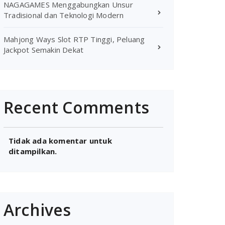
NAGAGAMES Menggabungkan Unsur
Tradisional dan Teknologi Modern
Mahjong Ways Slot RTP Tinggi, Peluang
Jackpot Semakin Dekat
Recent Comments
Tidak ada komentar untuk
ditampilkan.
Archives