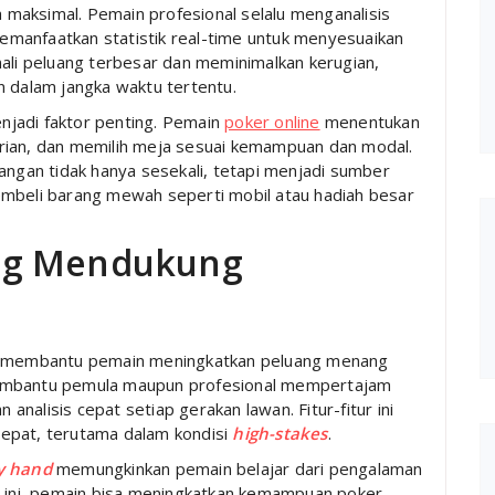
a maksimal. Pemain profesional selalu menganalisis
emanfaatkan statistik real-time untuk menyesuaikan
nali peluang terbesar dan meminimalkan kerugian,
n dalam jangka waktu tertentu.
enjadi faktor penting. Pemain
poker online
menentukan
rian, dan memilih meja sesuai kemampuan dan modal.
angan tidak hanya sesekali, tetapi menjadi sumber
embeli barang mewah seperti mobil atau hadiah besar
ng Mendukung
 membantu pemain meningkatkan peluang menang
bantu pemula maupun profesional mempertajam
nalisis cepat setiap gerakan lawan. Fitur-fitur ini
epat, terutama dalam kondisi
high-stakes
.
y hand
memungkinkan pemain belajar dari pengalaman
i ini, pemain bisa meningkatkan kemampuan poker