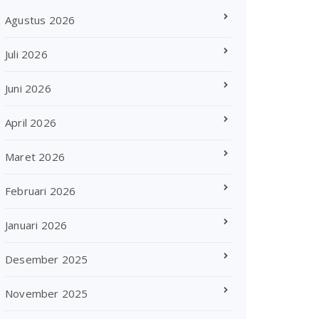
Agustus 2026
Juli 2026
Juni 2026
April 2026
Maret 2026
Februari 2026
Januari 2026
Desember 2025
November 2025