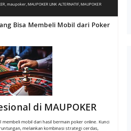
KER
,
maupoker
,
MAUPOKER LINK ALTERNATIF
,
MAUPOKER
ng Bisa Membeli Mobil dari Poker
fesional di MAUPOKER
l membeli mobil dari hasil bermain poker online. Kunci
ntungan, melainkan kombinasi strategi cerdas,