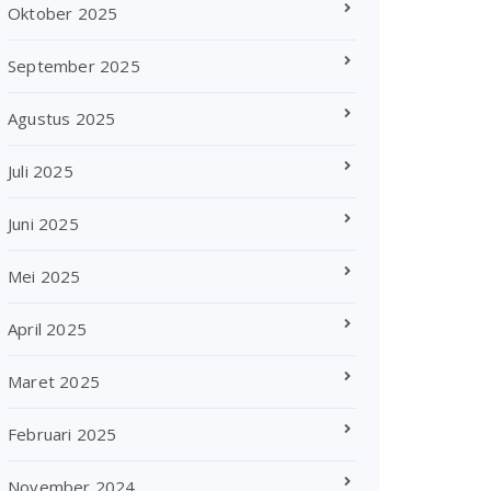
Oktober 2025
September 2025
Agustus 2025
Juli 2025
Juni 2025
Mei 2025
April 2025
Maret 2025
Februari 2025
November 2024