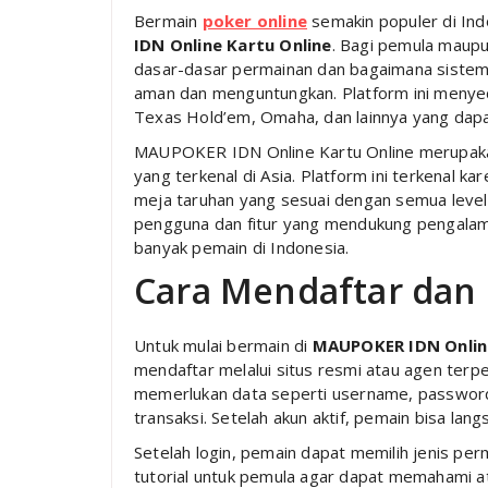
Bermain
poker online
semakin populer di Ind
IDN Online Kartu Online
. Bagi pemula maup
dasar-dasar permainan dan bagaimana siste
aman dan menguntungkan. Platform ini menyed
Texas Hold’em, Omaha, dan lainnya yang dapat 
MAUPOKER IDN Online Kartu Online merupakan
yang terkenal di Asia. Platform ini terkenal k
meja taruhan yang sesuai dengan semua leve
pengguna dan fitur yang mendukung pengalam
banyak pemain di Indonesia.
Cara Mendaftar dan
Untuk mulai bermain di
MAUPOKER IDN Online
mendaftar melalui situs resmi atau agen ter
memerlukan data seperti username, password,
transaksi. Setelah akun aktif, pemain bisa la
Setelah login, pemain dapat memilih jenis p
tutorial untuk pemula agar dapat memahami atur