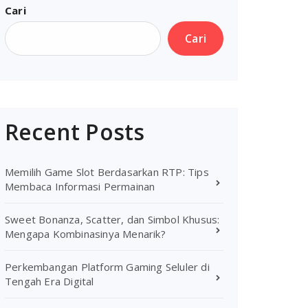
Cari
Cari
Recent Posts
Memilih Game Slot Berdasarkan RTP: Tips
Membaca Informasi Permainan
Sweet Bonanza, Scatter, dan Simbol Khusus:
Mengapa Kombinasinya Menarik?
Perkembangan Platform Gaming Seluler di
Tengah Era Digital