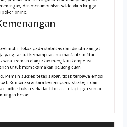
emenangan, dan menumbuhkan saldo akun hingga
 poker online.
 Kemenangan
i mobil, fokus pada stabilitas dan disiplin sangat
meja yang sesuai kemampuan, memanfaatkan fitur
jaksana. Pemain dianjurkan mengikuti kompetisi
arian untuk memaksimalkan peluang cuan.
unci. Pemain sukses tetap sabar, tidak terbawa emosi,
at. Kombinasi antara kemampuan, strategi, dan
 online bukan sekadar hiburan, tetapi juga sumber
untungan besar.