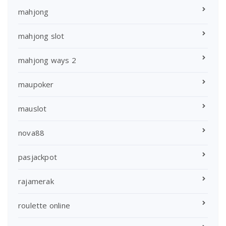
mahjong
mahjong slot
mahjong ways 2
maupoker
mauslot
nova88
pasjackpot
rajamerak
roulette online