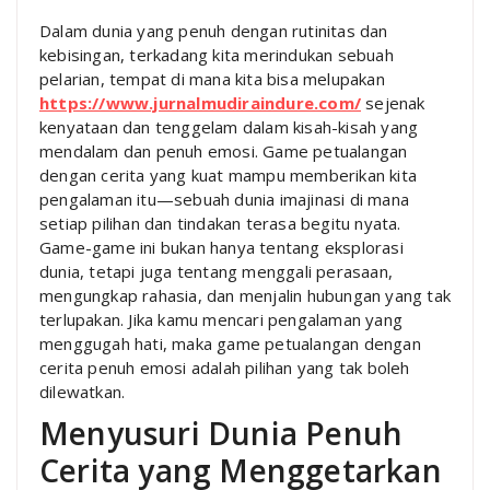
Dalam dunia yang penuh dengan rutinitas dan
kebisingan, terkadang kita merindukan sebuah
pelarian, tempat di mana kita bisa melupakan
https://www.jurnalmudiraindure.com/
sejenak
kenyataan dan tenggelam dalam kisah-kisah yang
mendalam dan penuh emosi. Game petualangan
dengan cerita yang kuat mampu memberikan kita
pengalaman itu—sebuah dunia imajinasi di mana
setiap pilihan dan tindakan terasa begitu nyata.
Game-game ini bukan hanya tentang eksplorasi
dunia, tetapi juga tentang menggali perasaan,
mengungkap rahasia, dan menjalin hubungan yang tak
terlupakan. Jika kamu mencari pengalaman yang
menggugah hati, maka game petualangan dengan
cerita penuh emosi adalah pilihan yang tak boleh
dilewatkan.
Menyusuri Dunia Penuh
Cerita yang Menggetarkan