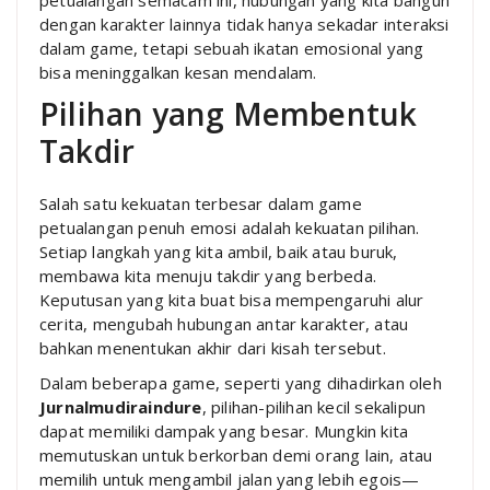
petualangan semacam ini, hubungan yang kita bangun
dengan karakter lainnya tidak hanya sekadar interaksi
dalam game, tetapi sebuah ikatan emosional yang
bisa meninggalkan kesan mendalam.
Pilihan yang Membentuk
Takdir
Salah satu kekuatan terbesar dalam game
petualangan penuh emosi adalah kekuatan pilihan.
Setiap langkah yang kita ambil, baik atau buruk,
membawa kita menuju takdir yang berbeda.
Keputusan yang kita buat bisa mempengaruhi alur
cerita, mengubah hubungan antar karakter, atau
bahkan menentukan akhir dari kisah tersebut.
Dalam beberapa game, seperti yang dihadirkan oleh
Jurnalmudiraindure
, pilihan-pilihan kecil sekalipun
dapat memiliki dampak yang besar. Mungkin kita
memutuskan untuk berkorban demi orang lain, atau
memilih untuk mengambil jalan yang lebih egois—