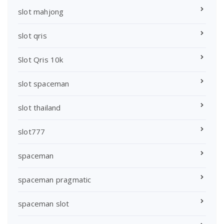
slot mahjong
slot qris
Slot Qris 10k
slot spaceman
slot thailand
slot777
spaceman
spaceman pragmatic
spaceman slot