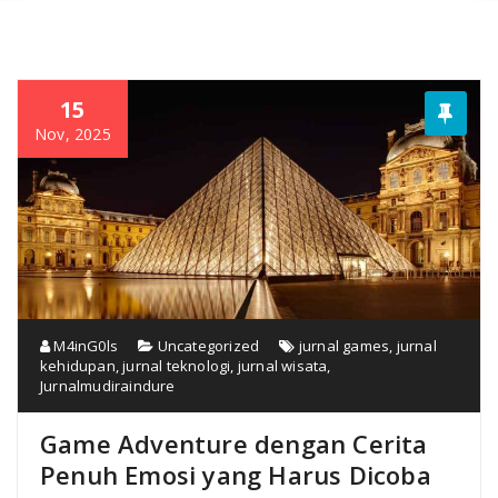
15
Nov, 2025
M4inG0ls
Uncategorized
jurnal games
,
jurnal
kehidupan
,
jurnal teknologi
,
jurnal wisata
,
Jurnalmudiraindure
Game Adventure dengan Cerita
Penuh Emosi yang Harus Dicoba