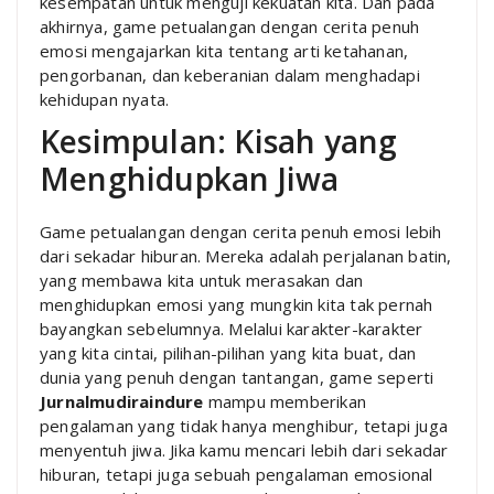
kesempatan untuk menguji kekuatan kita. Dan pada
akhirnya, game petualangan dengan cerita penuh
emosi mengajarkan kita tentang arti ketahanan,
pengorbanan, dan keberanian dalam menghadapi
kehidupan nyata.
Kesimpulan: Kisah yang
Menghidupkan Jiwa
Game petualangan dengan cerita penuh emosi lebih
dari sekadar hiburan. Mereka adalah perjalanan batin,
yang membawa kita untuk merasakan dan
menghidupkan emosi yang mungkin kita tak pernah
bayangkan sebelumnya. Melalui karakter-karakter
yang kita cintai, pilihan-pilihan yang kita buat, dan
dunia yang penuh dengan tantangan, game seperti
Jurnalmudiraindure
mampu memberikan
pengalaman yang tidak hanya menghibur, tetapi juga
menyentuh jiwa. Jika kamu mencari lebih dari sekadar
hiburan, tetapi juga sebuah pengalaman emosional