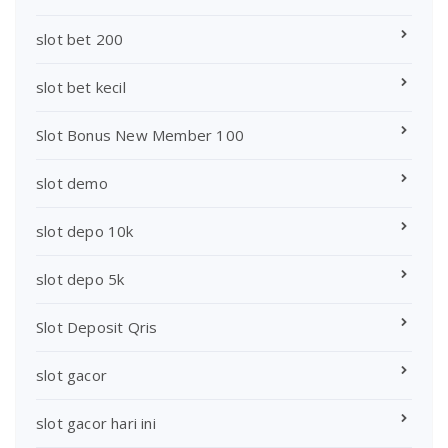
slot bet 200
slot bet kecil
Slot Bonus New Member 100
slot demo
slot depo 10k
slot depo 5k
Slot Deposit Qris
slot gacor
slot gacor hari ini