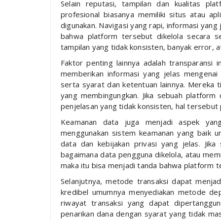
Selain reputasi, tampilan dan kualitas pl
profesional biasanya memiliki situs atau ap
digunakan. Navigasi yang rapi, informasi yang
bahwa platform tersebut dikelola secara ser
tampilan yang tidak konsisten, banyak error, a
Faktor penting lainnya adalah transparansi 
memberikan informasi yang jelas mengenai 
serta syarat dan ketentuan lainnya. Mereka t
yang membingungkan. Jika sebuah platform 
penjelasan yang tidak konsisten, hal tersebut p
Keamanan data juga menjadi aspek yang 
menggunakan sistem keamanan yang baik unt
data dan kebijakan privasi yang jelas. Ji
bagaimana data pengguna dikelola, atau memin
maka itu bisa menjadi tanda bahwa platform t
Selanjutnya, metode transaksi dapat menjad
kredibel umumnya menyediakan metode depos
riwayat transaksi yang dapat dipertanggu
penarikan dana dengan syarat yang tidak masuk