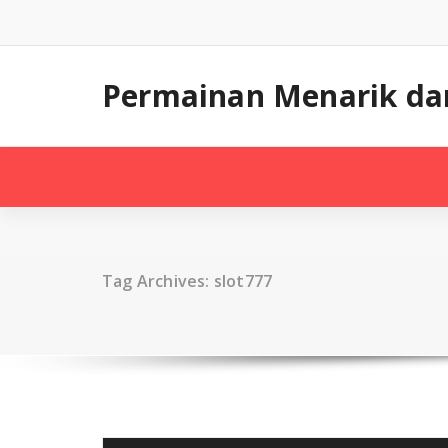
Skip
to
content
Permainan Menarik dan
Tag Archives: slot777