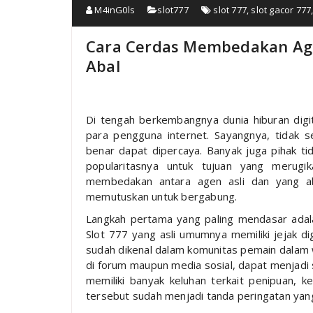
M4inG0ls
slot777
slot 777
,
slot gacor 777
Cara Cerdas Membedakan Agen
Abal
Di tengah berkembangnya dunia hiburan digit
para pengguna internet. Sayangnya, tidak
benar dapat dipercaya. Banyak juga pihak 
popularitasnya untuk tujuan yang merugi
membedakan antara agen asli dan yang ab
memutuskan untuk bergabung.
Langkah pertama yang paling mendasar adal
Slot 777 yang asli umumnya memiliki jejak di
sudah dikenal dalam komunitas pemain dalam w
di forum maupun media sosial, dapat menjadi 
memiliki banyak keluhan terkait penipuan, ke
tersebut sudah menjadi tanda peringatan yang