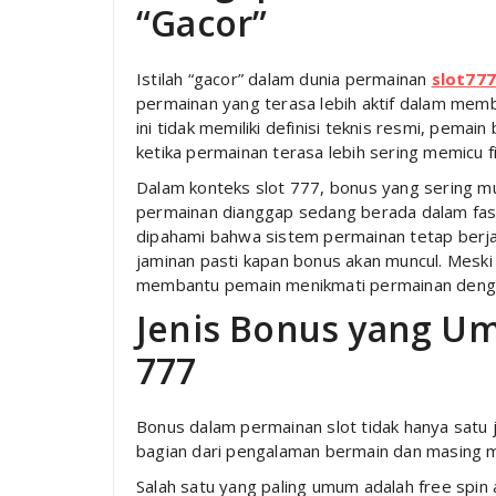
“Gacor”
Istilah “gacor” dalam dunia permainan
slot77
permainan yang terasa lebih aktif dalam memb
ini tidak memiliki definisi teknis resmi, pe
ketika permainan terasa lebih sering memicu fi
Dalam konteks slot 777, bonus yang sering m
permainan dianggap sedang berada dalam fas
dipahami bahwa sistem permainan tetap berjal
jaminan pasti kapan bonus akan muncul. Meski
membantu pemain menikmati permainan dengan
Jenis Bonus yang U
777
Bonus dalam permainan slot tidak hanya satu j
bagian dari pengalaman bermain dan masing m
Salah satu yang paling umum adalah free spin 