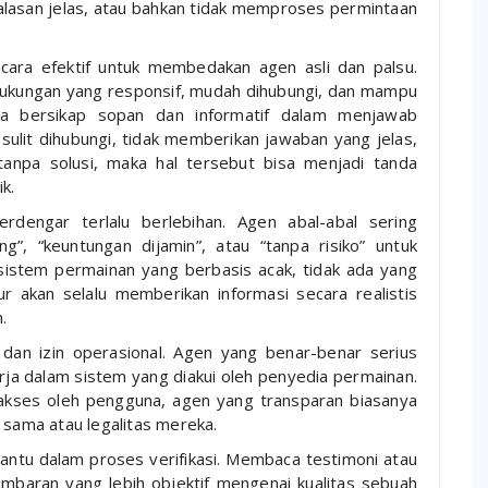
alasan jelas, atau bahkan tidak memproses permintaan
cara efektif untuk membedakan agen asli dan palsu.
 dukungan yang responsif, mudah dihubungi, dan mampu
ga bersikap sopan dan informatif dalam menjawab
sulit dihubungi, tidak memberikan jawaban yang jelas,
anpa solusi, maka hal tersebut bisa menjadi tanda
k.
terdengar terlalu berlebihan. Agen abal-abal sering
”, “keuntungan dijamin”, atau “tanpa risiko” untuk
sistem permainan yang berbasis acak, tidak ada yang
ur akan selalu memberikan informasi secara realistis
.
 dan izin operasional. Agen yang benar-benar serius
erja dalam sistem yang diakui oleh penyedia permainan.
iakses oleh pengguna, agen yang transparan biasanya
 sama atau legalitas mereka.
ntu dalam proses verifikasi. Membaca testimoni atau
mbaran yang lebih objektif mengenai kualitas sebuah