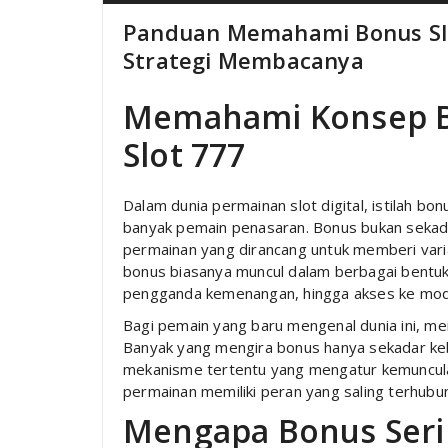
Panduan Memahami Bonus Slot 
Strategi Membacanya
Memahami Konsep B
Slot 777
Dalam dunia permainan slot digital, istilah b
banyak pemain penasaran. Bonus bukan sekadar
permainan yang dirancang untuk memberi vari
bonus biasanya muncul dalam berbagai bentu
pengganda kemenangan, hingga akses ke mod
Bagi pemain yang baru mengenal dunia ini, m
Banyak yang mengira bonus hanya sekadar k
mekanisme tertentu yang mengatur kemunculann
permainan memiliki peran yang saling terhub
Mengapa Bonus Serin