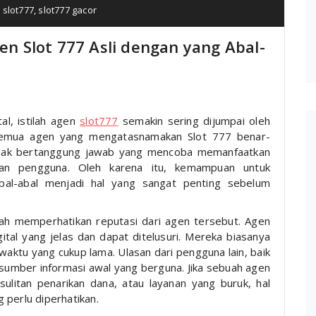
,
slot777
,
slot777 gacor
 Slot 777 Asli dengan yang Abal-
al, istilah agen
slot777
semakin sering dijumpai oleh
 semua agen yang mengatasnamakan Slot 777 benar-
tidak bertanggung jawab yang mencoba memanfaatkan
kan pengguna. Oleh karena itu, kemampuan untuk
al-abal menjadi hal yang sangat penting sebelum
ah memperhatikan reputasi dari agen tersebut. Agen
gital yang jelas dan dapat ditelusuri. Mereka biasanya
aktu yang cukup lama. Ulasan dari pengguna lain, baik
sumber informasi awal yang berguna. Jika sebuah agen
sulitan penarikan dana, atau layanan yang buruk, hal
 perlu diperhatikan.