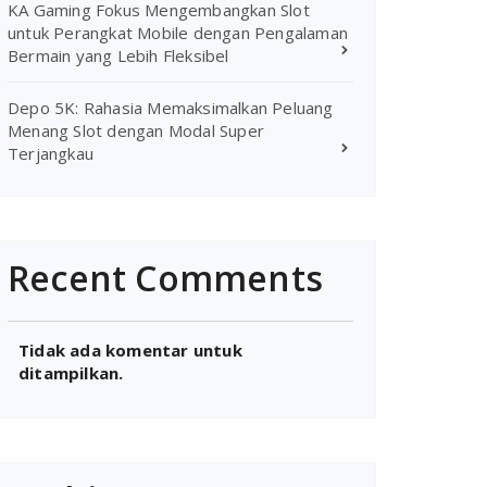
KA Gaming Fokus Mengembangkan Slot
untuk Perangkat Mobile dengan Pengalaman
Bermain yang Lebih Fleksibel
Depo 5K: Rahasia Memaksimalkan Peluang
Menang Slot dengan Modal Super
Terjangkau
Recent Comments
Tidak ada komentar untuk
ditampilkan.