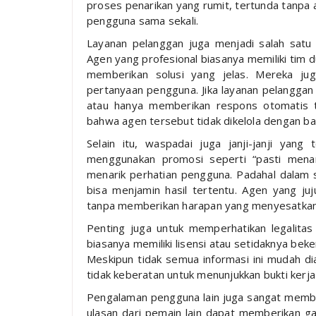
proses penarikan yang rumit, tertunda tanpa 
pengguna sama sekali.
Layanan pelanggan juga menjadi salah satu 
Agen yang profesional biasanya memiliki tim
memberikan solusi yang jelas. Mereka ju
pertanyaan pengguna. Jika layanan pelanggan 
atau hanya memberikan respons otomatis t
bahwa agen tersebut tidak dikelola dengan bai
Selain itu, waspadai juga janji-janji yang 
menggunakan promosi seperti “pasti menang
menarik perhatian pengguna. Padahal dalam 
bisa menjamin hasil tertentu. Agen yang juj
tanpa memberikan harapan yang menyesatkan
Penting juga untuk memperhatikan legalitas
biasanya memiliki lisensi atau setidaknya bek
Meskipun tidak semua informasi ini mudah d
tidak keberatan untuk menunjukkan bukti kerja
Pengalaman pengguna lain juga sangat memba
ulasan dari pemain lain dapat memberikan ga