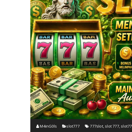
M4inG0ls
slot777
777slot
,
slot 777
,
slot7