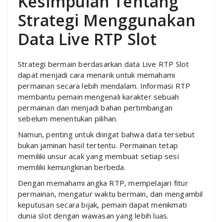
Kesimpulan Tentang
Strategi Menggunakan
Data Live RTP Slot
Strategi bermain berdasarkan data Live RTP Slot
dapat menjadi cara menarik untuk memahami
permainan secara lebih mendalam. Informasi RTP
membantu pemain mengenali karakter sebuah
permainan dan menjadi bahan pertimbangan
sebelum menentukan pilihan.
Namun, penting untuk diingat bahwa data tersebut
bukan jaminan hasil tertentu. Permainan tetap
memiliki unsur acak yang membuat setiap sesi
memiliki kemungkinan berbeda.
Dengan memahami angka RTP, mempelajari fitur
permainan, mengatur waktu bermain, dan mengambil
keputusan secara bijak, pemain dapat menikmati
dunia slot dengan wawasan yang lebih luas.