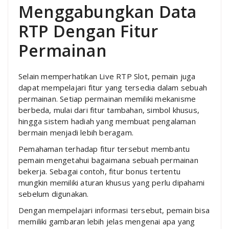
Menggabungkan Data
RTP Dengan Fitur
Permainan
Selain memperhatikan Live RTP Slot, pemain juga
dapat mempelajari fitur yang tersedia dalam sebuah
permainan. Setiap permainan memiliki mekanisme
berbeda, mulai dari fitur tambahan, simbol khusus,
hingga sistem hadiah yang membuat pengalaman
bermain menjadi lebih beragam.
Pemahaman terhadap fitur tersebut membantu
pemain mengetahui bagaimana sebuah permainan
bekerja. Sebagai contoh, fitur bonus tertentu
mungkin memiliki aturan khusus yang perlu dipahami
sebelum digunakan.
Dengan mempelajari informasi tersebut, pemain bisa
memiliki gambaran lebih jelas mengenai apa yang