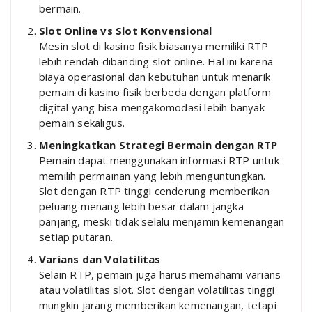
bermain.
Slot Online vs Slot Konvensional
Mesin slot di kasino fisik biasanya memiliki RTP
lebih rendah dibanding slot online. Hal ini karena
biaya operasional dan kebutuhan untuk menarik
pemain di kasino fisik berbeda dengan platform
digital yang bisa mengakomodasi lebih banyak
pemain sekaligus.
Meningkatkan Strategi Bermain dengan RTP
Pemain dapat menggunakan informasi RTP untuk
memilih permainan yang lebih menguntungkan.
Slot dengan RTP tinggi cenderung memberikan
peluang menang lebih besar dalam jangka
panjang, meski tidak selalu menjamin kemenangan
setiap putaran.
Varians dan Volatilitas
Selain RTP, pemain juga harus memahami varians
atau volatilitas slot. Slot dengan volatilitas tinggi
mungkin jarang memberikan kemenangan, tetapi