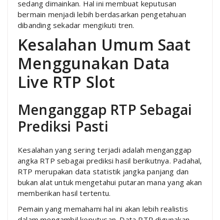
sedang dimainkan. Hal ini membuat keputusan
bermain menjadi lebih berdasarkan pengetahuan
dibanding sekadar mengikuti tren.
Kesalahan Umum Saat
Menggunakan Data
Live RTP Slot
Menganggap RTP Sebagai
Prediksi Pasti
Kesalahan yang sering terjadi adalah menganggap
angka RTP sebagai prediksi hasil berikutnya. Padahal,
RTP merupakan data statistik jangka panjang dan
bukan alat untuk mengetahui putaran mana yang akan
memberikan hasil tertentu.
Pemain yang memahami hal ini akan lebih realistis
dalam mengambil keputusan. Data RTP digunakan