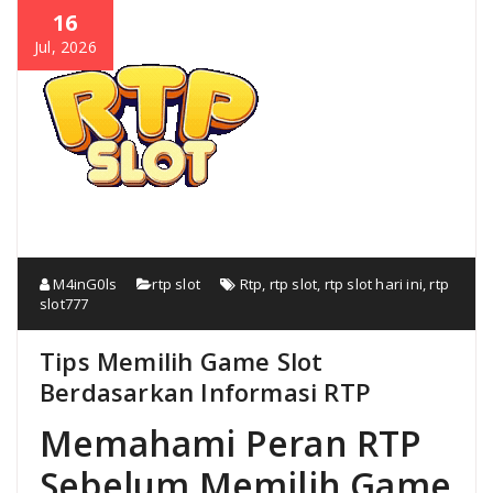
16
Jul, 2026
M4inG0ls
rtp slot
Rtp
,
rtp slot
,
rtp slot hari ini
,
rtp
slot777
Tips Memilih Game Slot
Berdasarkan Informasi RTP
Memahami Peran RTP
Sebelum Memilih Game