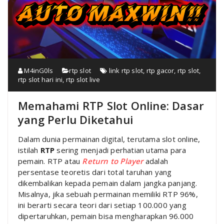
M4inG0ls
rtp slot
link rtp slot
,
rtp gacor
,
rtp slot
,
rtp slot hari ini
,
rtp slot live
Memahami RTP Slot Online: Dasar
yang Perlu Diketahui
Dalam dunia permainan digital, terutama slot online,
istilah
RTP
sering menjadi perhatian utama para
pemain. RTP atau
Return to Player
adalah
persentase teoretis dari total taruhan yang
dikembalikan kepada pemain dalam jangka panjang.
Misalnya, jika sebuah permainan memiliki RTP 96%,
ini berarti secara teori dari setiap 100.000 yang
dipertaruhkan, pemain bisa mengharapkan 96.000