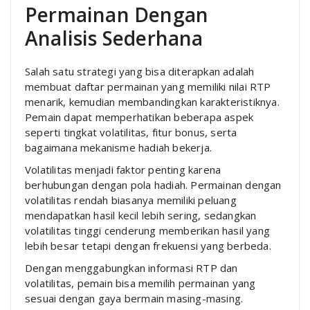
Permainan Dengan
Analisis Sederhana
Salah satu strategi yang bisa diterapkan adalah
membuat daftar permainan yang memiliki nilai RTP
menarik, kemudian membandingkan karakteristiknya.
Pemain dapat memperhatikan beberapa aspek
seperti tingkat volatilitas, fitur bonus, serta
bagaimana mekanisme hadiah bekerja.
Volatilitas menjadi faktor penting karena
berhubungan dengan pola hadiah. Permainan dengan
volatilitas rendah biasanya memiliki peluang
mendapatkan hasil kecil lebih sering, sedangkan
volatilitas tinggi cenderung memberikan hasil yang
lebih besar tetapi dengan frekuensi yang berbeda.
Dengan menggabungkan informasi RTP dan
volatilitas, pemain bisa memilih permainan yang
sesuai dengan gaya bermain masing-masing.