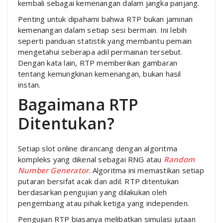
kembali sebagai kemenangan dalam jangka panjang.
Penting untuk dipahami bahwa RTP bukan jaminan
kemenangan dalam setiap sesi bermain. Ini lebih
seperti panduan statistik yang membantu pemain
mengetahui seberapa adil permainan tersebut.
Dengan kata lain, RTP memberikan gambaran
tentang kemungkinan kemenangan, bukan hasil
instan.
Bagaimana RTP
Ditentukan?
Setiap slot online dirancang dengan algoritma
kompleks yang dikenal sebagai RNG atau
Random
Number Generator
. Algoritma ini memastikan setiap
putaran bersifat acak dan adil. RTP ditentukan
berdasarkan pengujian yang dilakukan oleh
pengembang atau pihak ketiga yang independen.
Pengujian RTP biasanya melibatkan simulasi jutaan