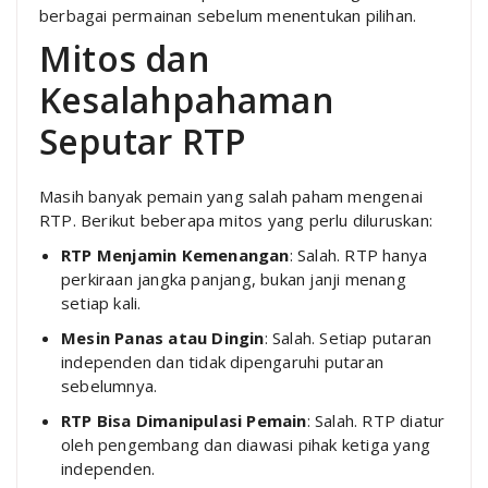
berbagai permainan sebelum menentukan pilihan.
Mitos dan
Kesalahpahaman
Seputar RTP
Masih banyak pemain yang salah paham mengenai
RTP. Berikut beberapa mitos yang perlu diluruskan:
RTP Menjamin Kemenangan
: Salah. RTP hanya
perkiraan jangka panjang, bukan janji menang
setiap kali.
Mesin Panas atau Dingin
: Salah. Setiap putaran
independen dan tidak dipengaruhi putaran
sebelumnya.
RTP Bisa Dimanipulasi Pemain
: Salah. RTP diatur
oleh pengembang dan diawasi pihak ketiga yang
independen.