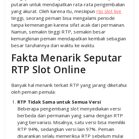
putaran untuk mendapatkan rata-rata pengembalian
yang akurat. Oleh karena itu, meskipun
rtp slot live
tinggi, seorang pemain bisa mengalami periode
tanpa kemenangan karena sifat acak dari permainan.
Namun, semakin tinggi RTP, semakin besar
kemungkinan pemain mendapatkan kembali sebagian
besar taruhannya dari waktu ke waktu.
Fakta Menarik Seputar
RTP Slot Online
Banyak hal menarik terkait RTP yang jarang diketahui
oleh pemain pemula:
RTP Tidak Sama untuk Semua Versi
Beberapa pengembang slot menyediakan versi
berbeda dari permainan yang sama dengan RTP
yang bervariasi. Misalnya, satu versi bisa memiliki
RTP 94%, sedangkan versi lain 97%. Pemain
disarankan selalu memeriksa RTP sebelum mulai