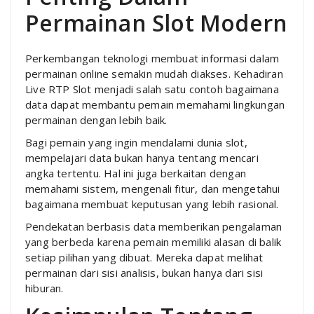
Permainan Slot Modern
Perkembangan teknologi membuat informasi dalam
permainan online semakin mudah diakses. Kehadiran
Live RTP Slot menjadi salah satu contoh bagaimana
data dapat membantu pemain memahami lingkungan
permainan dengan lebih baik.
Bagi pemain yang ingin mendalami dunia slot,
mempelajari data bukan hanya tentang mencari
angka tertentu. Hal ini juga berkaitan dengan
memahami sistem, mengenali fitur, dan mengetahui
bagaimana membuat keputusan yang lebih rasional.
Pendekatan berbasis data memberikan pengalaman
yang berbeda karena pemain memiliki alasan di balik
setiap pilihan yang dibuat. Mereka dapat melihat
permainan dari sisi analisis, bukan hanya dari sisi
hiburan.