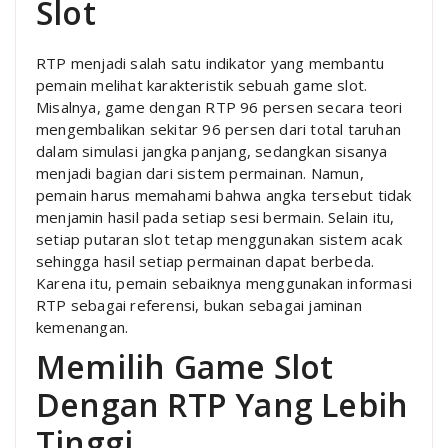
Slot
RTP menjadi salah satu indikator yang membantu
pemain melihat karakteristik sebuah game slot.
Misalnya, game dengan RTP 96 persen secara teori
mengembalikan sekitar 96 persen dari total taruhan
dalam simulasi jangka panjang, sedangkan sisanya
menjadi bagian dari sistem permainan. Namun,
pemain harus memahami bahwa angka tersebut tidak
menjamin hasil pada setiap sesi bermain. Selain itu,
setiap putaran slot tetap menggunakan sistem acak
sehingga hasil setiap permainan dapat berbeda.
Karena itu, pemain sebaiknya menggunakan informasi
RTP sebagai referensi, bukan sebagai jaminan
kemenangan.
Memilih Game Slot
Dengan RTP Yang Lebih
Tinggi