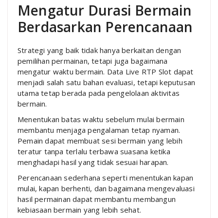
Mengatur Durasi Bermain
Berdasarkan Perencanaan
Strategi yang baik tidak hanya berkaitan dengan
pemilihan permainan, tetapi juga bagaimana
mengatur waktu bermain. Data Live RTP Slot dapat
menjadi salah satu bahan evaluasi, tetapi keputusan
utama tetap berada pada pengelolaan aktivitas
bermain.
Menentukan batas waktu sebelum mulai bermain
membantu menjaga pengalaman tetap nyaman.
Pemain dapat membuat sesi bermain yang lebih
teratur tanpa terlalu terbawa suasana ketika
menghadapi hasil yang tidak sesuai harapan.
Perencanaan sederhana seperti menentukan kapan
mulai, kapan berhenti, dan bagaimana mengevaluasi
hasil permainan dapat membantu membangun
kebiasaan bermain yang lebih sehat.