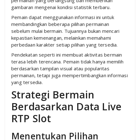
permainan yang berlangsung dan memberikan
gambaran mengenai kondisi statistik terbaru.
Pemain dapat menggunakan informasi ini untuk
membandingkan beberapa pilihan permainan
sebelum mulai bermain. Tujuannya bukan mencari
kepastian kemenangan, melainkan memahami
perbedaan karakter setiap pilihan yang tersedia.
Pendekatan seperti ini membuat aktivitas bermain
terasa lebih terencana. Pemain tidak hanya memilih
berdasarkan tampilan visual atau popularitas
permainan, tetapi juga mempertimbangkan informasi
yang tersedia.
Strategi Bermain
Berdasarkan Data Live
RTP Slot
Menentukan Pilihan