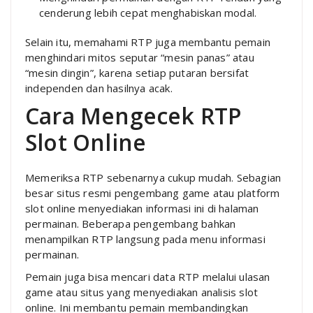
cenderung lebih cepat menghabiskan modal.
Selain itu, memahami RTP juga membantu pemain
menghindari mitos seputar “mesin panas” atau
“mesin dingin”, karena setiap putaran bersifat
independen dan hasilnya acak.
Cara Mengecek RTP
Slot Online
Memeriksa RTP sebenarnya cukup mudah. Sebagian
besar situs resmi pengembang game atau platform
slot online menyediakan informasi ini di halaman
permainan. Beberapa pengembang bahkan
menampilkan RTP langsung pada menu informasi
permainan.
Pemain juga bisa mencari data RTP melalui ulasan
game atau situs yang menyediakan analisis slot
online. Ini membantu pemain membandingkan