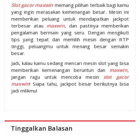
Slot gacor maxwin
memang pilihan terbaik bagi kamu
yang ingin merasakan kemenangan besar. Mesin ini
memberikan peluang untuk mendapatkan jackpot
terbesar atau
maxwin
, dan pastinya memberikan
pengalaman bermain yang seru. Dengan mengikuti
tips yang tepat dan memilih mesin dengan RTP
tinggi, peluangmu untuk menang besar semakin
besar.
Jadi, kalau kamu sedang mencari mesin slot yang bisa
memberikan kemenangan beruntun dan
maxwin
,
jangan ragu untuk mencoba mesin
slot gacor
maxwin
! Siapa tahu, jackpot besar berikutnya bisa
jadi milikmu!
Tinggalkan Balasan