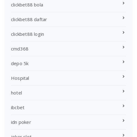
clickbet88 bola
clickbet88 daftar
clickbet88 login
cmd368
depo 5k
Hospital
hotel
ibcbet
idn poker
joker slot