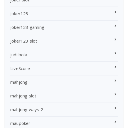
joker123
joker123 gaming
joker123 slot
judi bola
LiveScore
mahjong
mahjong slot
mahjong ways 2
maupoker