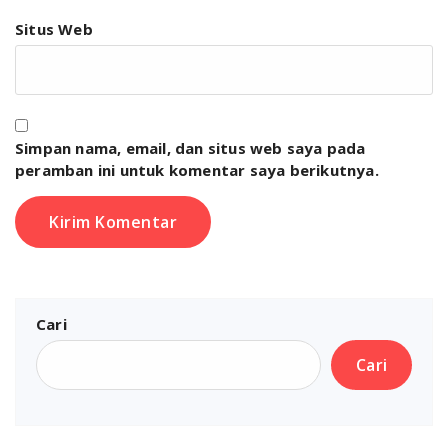
Situs Web
Simpan nama, email, dan situs web saya pada
peramban ini untuk komentar saya berikutnya.
Cari
Cari