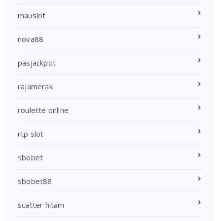
mauslot
nova88
pasjackpot
rajamerak
roulette online
rtp slot
sbobet
sbobet88
scatter hitam