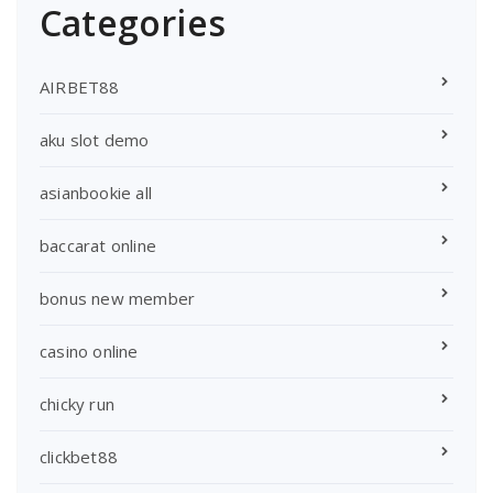
Categories
AIRBET88
aku slot demo
asianbookie all
baccarat online
bonus new member
casino online
chicky run
clickbet88