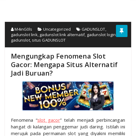
M4inG0ls
Uncategorized
GADUNSLOT
,
gadunslot link
,
gadunslot link alternatif
,
gadunslot login
,
rtp
gadunslot
,
situs GADUNSLOT
Mengungkap Fenomena Slot
Gacor: Mengapa Situs Alternatif
Jadi Buruan?
Fenomena “
slot gacor
” telah menjadi perbincangan
hangat di kalangan penggemar judi daring. Istilah ini
merujuk pada permainan slot yang diyakini memiliki