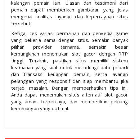
kalangan pemain lain. Ulasan dan testimoni dari
pemain dapat memberikan gambaran yang jelas
mengenai kualitas layanan dan kepercayaan situs
tersebut.
Ketiga, cek variasi permainan dan penyedia game
yang bekerja sama dengan situs. Semakin banyak
pilihan provider ternama, semakin besar
kemungkinan menemukan slot gacor dengan RTP
tinggi. Terakhir, pastikan situs memiliki sistem
keamanan yang kuat untuk melindungi data pribadi
dan transaksi keuangan pemain, serta layanan
pelanggan yang responsif dan siap membantu jika
terjadi masalah. Dengan memperhatikan tips ini,
Anda dapat menemukan situs alternatif slot gacor
yang aman, terpercaya, dan memberikan peluang
kemenangan yang optimal.