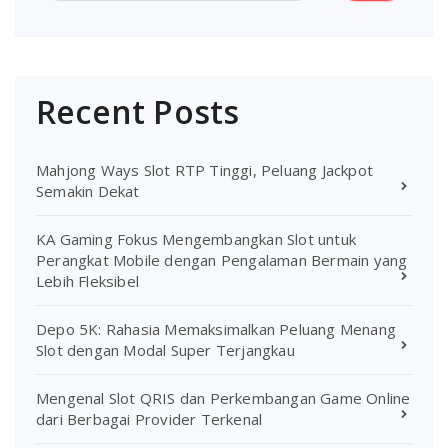
Recent Posts
Mahjong Ways Slot RTP Tinggi, Peluang Jackpot
Semakin Dekat
KA Gaming Fokus Mengembangkan Slot untuk
Perangkat Mobile dengan Pengalaman Bermain yang
Lebih Fleksibel
Depo 5K: Rahasia Memaksimalkan Peluang Menang
Slot dengan Modal Super Terjangkau
Mengenal Slot QRIS dan Perkembangan Game Online
dari Berbagai Provider Terkenal