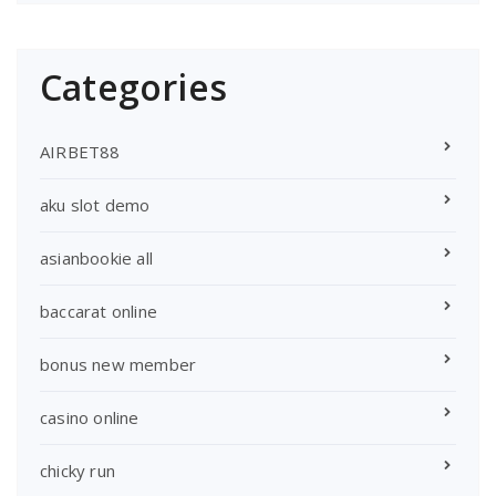
Categories
AIRBET88
aku slot demo
asianbookie all
baccarat online
bonus new member
casino online
chicky run