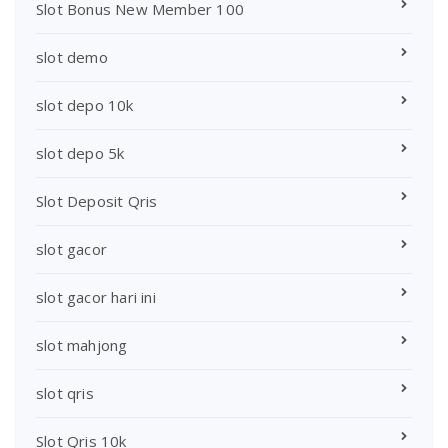
Slot Bonus New Member 100
slot demo
slot depo 10k
slot depo 5k
Slot Deposit Qris
slot gacor
slot gacor hari ini
slot mahjong
slot qris
Slot Qris 10k