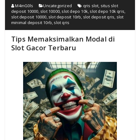
M4inG0ls
Uncategorized
qris slot
,
situs slot
deposit 10000
,
slot 10000
,
slot depo 10k
,
slot depo 10k qris
,
slot deposit 10000
,
slot deposit 10rb
,
slot deposit qris
,
slot
minimal deposit 10rb
,
slot qris
Tips Memaksimalkan Modal di
Slot Gacor Terbaru