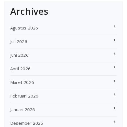
Archives
Agustus 2026
Juli 2026
Juni 2026
April 2026
Maret 2026
Februari 2026
Januari 2026
Desember 2025