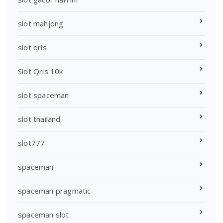
slot mahjong
slot qris
Slot Qris 10k
slot spaceman
slot thailand
slot777
spaceman
spaceman pragmatic
spaceman slot