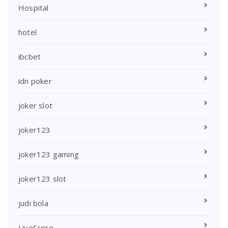
Hospital
hotel
ibcbet
idn poker
joker slot
joker123
joker123 gaming
joker123 slot
judi bola
LiveScore