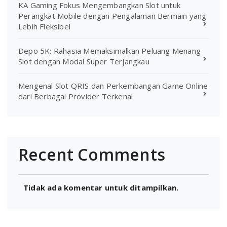
KA Gaming Fokus Mengembangkan Slot untuk
Perangkat Mobile dengan Pengalaman Bermain yang
Lebih Fleksibel
Depo 5K: Rahasia Memaksimalkan Peluang Menang
Slot dengan Modal Super Terjangkau
Mengenal Slot QRIS dan Perkembangan Game Online
dari Berbagai Provider Terkenal
Recent Comments
Tidak ada komentar untuk ditampilkan.