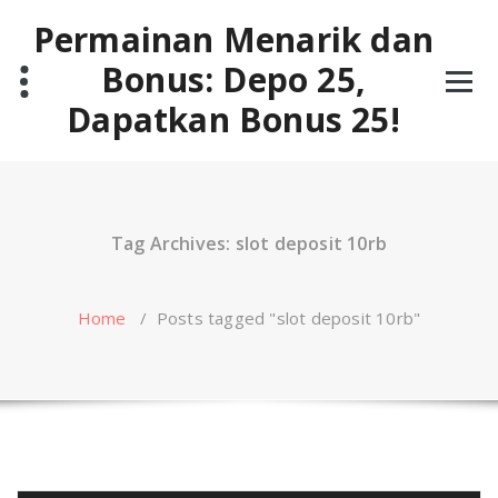
Skip
Permainan Menarik dan
to
content
Bonus: Depo 25,
Dapatkan Bonus 25!
Tag Archives: slot deposit 10rb
Home
/
Posts tagged "slot deposit 10rb"