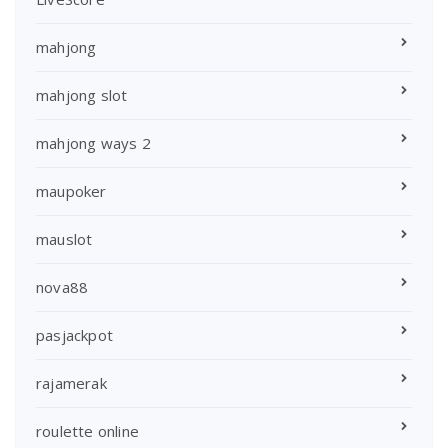
mahjong
mahjong slot
mahjong ways 2
maupoker
mauslot
nova88
pasjackpot
rajamerak
roulette online