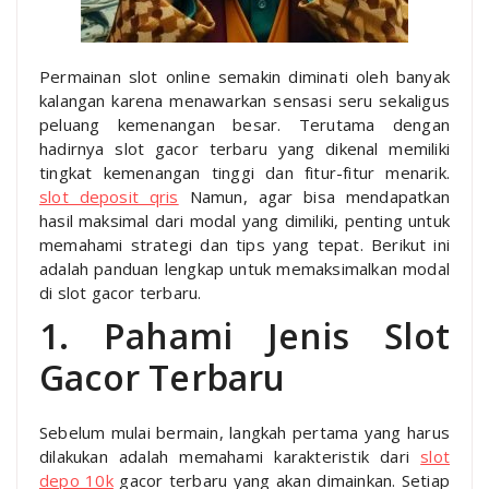
Permainan slot online semakin diminati oleh banyak
kalangan karena menawarkan sensasi seru sekaligus
peluang kemenangan besar. Terutama dengan
hadirnya slot gacor terbaru yang dikenal memiliki
tingkat kemenangan tinggi dan fitur-fitur menarik.
slot deposit qris
Namun, agar bisa mendapatkan
hasil maksimal dari modal yang dimiliki, penting untuk
memahami strategi dan tips yang tepat. Berikut ini
adalah panduan lengkap untuk memaksimalkan modal
di slot gacor terbaru.
1. Pahami Jenis Slot
Gacor Terbaru
Sebelum mulai bermain, langkah pertama yang harus
dilakukan adalah memahami karakteristik dari
slot
depo 10k
gacor terbaru yang akan dimainkan. Setiap