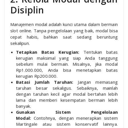
Disiplin
Manajemen modal adalah kunci utama dalam bermain
slot online. Tanpa pengelolaan yang baik, modal bisa
cepat habis, bahkan saat sedang beruntung
sekalipun.
Tetapkan Batas Kerugian:
Tentukan batas
kerugian maksimal yang siap Anda tanggung
sebelum mulai bermain. Misalnya, jika modal
Rp1.000.000, Anda bisa menetapkan batas
kerugian Rp200.000.
Batasi Jumlah Taruhan:
Jangan memasang
taruhan besar sekaligus. Sebaiknya, mainlah
dengan taruhan kecil agar modal bertahan lebih
lama dan memberi kesempatan bermain lebih
banyak.
Gunakan Sistem Pengelolaan
Modal:
Contohnya, dengan menerapkan sistem
Martingale atau sistem konservatif lainnya.