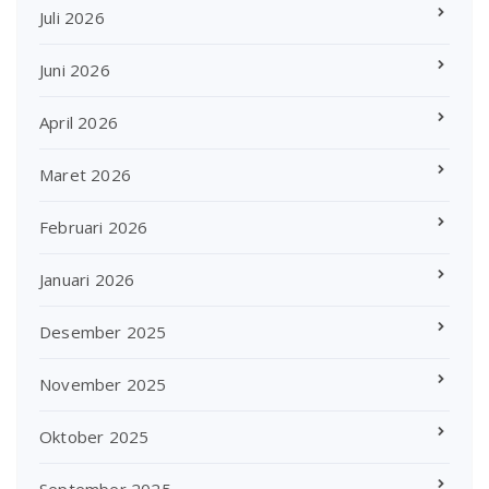
Juli 2026
Juni 2026
April 2026
Maret 2026
Februari 2026
Januari 2026
Desember 2025
November 2025
Oktober 2025