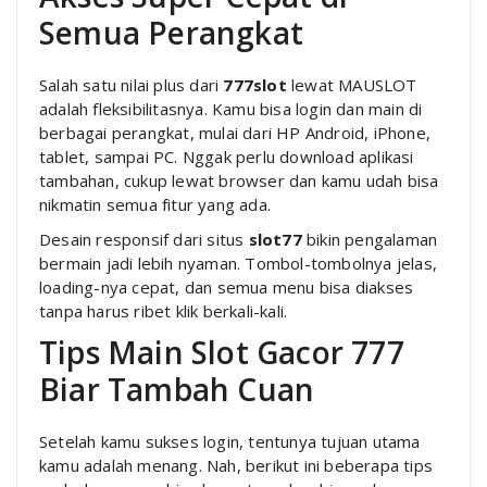
Semua Perangkat
Salah satu nilai plus dari
777slot
lewat MAUSLOT
adalah fleksibilitasnya. Kamu bisa login dan main di
berbagai perangkat, mulai dari HP Android, iPhone,
tablet, sampai PC. Nggak perlu download aplikasi
tambahan, cukup lewat browser dan kamu udah bisa
nikmatin semua fitur yang ada.
Desain responsif dari situs
slot77
bikin pengalaman
bermain jadi lebih nyaman. Tombol-tombolnya jelas,
loading-nya cepat, dan semua menu bisa diakses
tanpa harus ribet klik berkali-kali.
Tips Main Slot Gacor 777
Biar Tambah Cuan
Setelah kamu sukses login, tentunya tujuan utama
kamu adalah menang. Nah, berikut ini beberapa tips