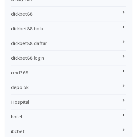
clickbet88
clickbet88 bola
clickbet88 daftar
clickbet88 login
cmd368
depo 5k
Hospital
hotel
ibcbet