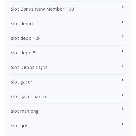
Slot Bonus New Member 100
slot demo
slot depo 10k
slot depo 5k
Slot Deposit Qris
slot gacor
slot gacor hari ini
slot mahjong
slot qris