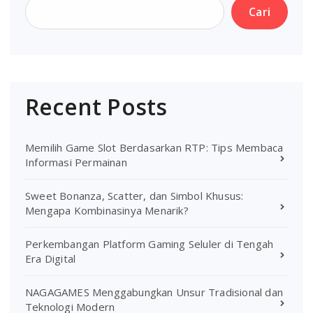
Cari
Recent Posts
Memilih Game Slot Berdasarkan RTP: Tips Membaca
Informasi Permainan
Sweet Bonanza, Scatter, dan Simbol Khusus:
Mengapa Kombinasinya Menarik?
Perkembangan Platform Gaming Seluler di Tengah
Era Digital
NAGAGAMES Menggabungkan Unsur Tradisional dan
Teknologi Modern