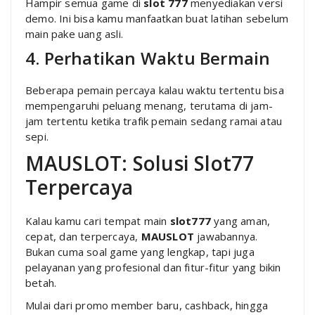
Hampir semua game di
slot 777
menyediakan versi
demo. Ini bisa kamu manfaatkan buat latihan sebelum
main pake uang asli.
4. Perhatikan Waktu Bermain
Beberapa pemain percaya kalau waktu tertentu bisa
mempengaruhi peluang menang, terutama di jam-
jam tertentu ketika trafik pemain sedang ramai atau
sepi.
MAUSLOT: Solusi Slot77
Terpercaya
Kalau kamu cari tempat main
slot777
yang aman,
cepat, dan terpercaya,
MAUSLOT
jawabannya.
Bukan cuma soal game yang lengkap, tapi juga
pelayanan yang profesional dan fitur-fitur yang bikin
betah.
Mulai dari promo member baru, cashback, hingga