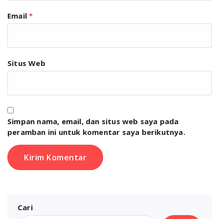
Email
*
Situs Web
Simpan nama, email, dan situs web saya pada
peramban ini untuk komentar saya berikutnya.
Cari