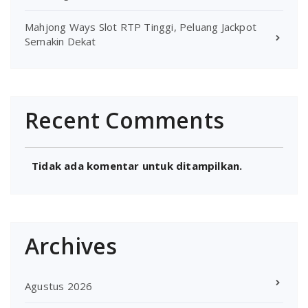
Mahjong Ways Slot RTP Tinggi, Peluang Jackpot
Semakin Dekat
Recent Comments
Tidak ada komentar untuk ditampilkan.
Archives
Agustus 2026