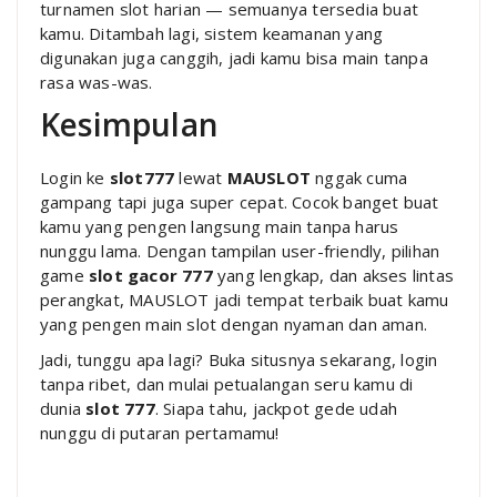
turnamen slot harian — semuanya tersedia buat
kamu. Ditambah lagi, sistem keamanan yang
digunakan juga canggih, jadi kamu bisa main tanpa
rasa was-was.
Kesimpulan
Login ke
slot777
lewat
MAUSLOT
nggak cuma
gampang tapi juga super cepat. Cocok banget buat
kamu yang pengen langsung main tanpa harus
nunggu lama. Dengan tampilan user-friendly, pilihan
game
slot gacor 777
yang lengkap, dan akses lintas
perangkat, MAUSLOT jadi tempat terbaik buat kamu
yang pengen main slot dengan nyaman dan aman.
Jadi, tunggu apa lagi? Buka situsnya sekarang, login
tanpa ribet, dan mulai petualangan seru kamu di
dunia
slot 777
. Siapa tahu, jackpot gede udah
nunggu di putaran pertamamu!