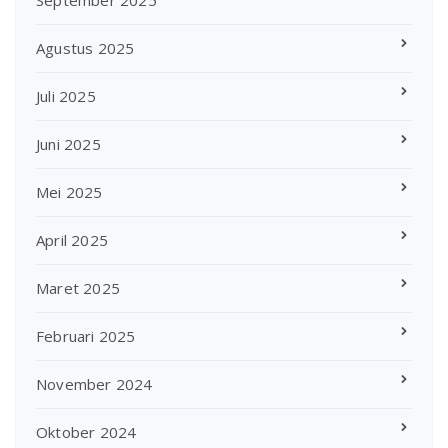
September 2025
Agustus 2025
Juli 2025
Juni 2025
Mei 2025
April 2025
Maret 2025
Februari 2025
November 2024
Oktober 2024