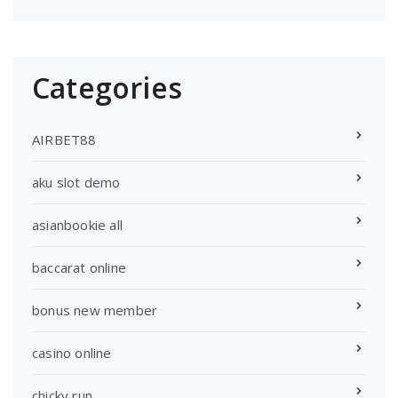
Categories
AIRBET88
aku slot demo
asianbookie all
baccarat online
bonus new member
casino online
chicky run