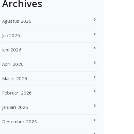
Archives
Agustus 2026
Juli 2026
Juni 2026
April 2026
Maret 2026
Februari 2026
Januari 2026
Desember 2025