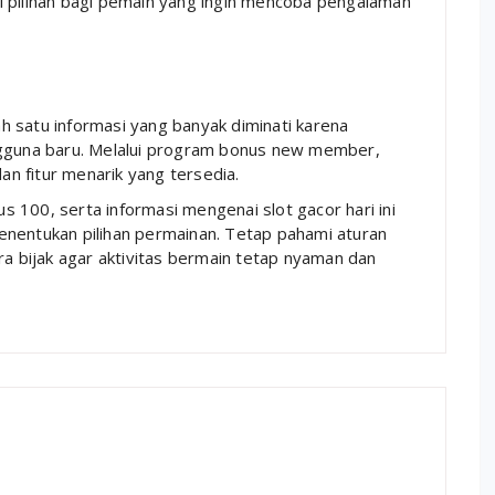
i pilihan bagi pemain yang ingin mencoba pengalaman
 satu informasi yang banyak diminati karena
guna baru. Melalui program bonus new member,
n fitur menarik yang tersedia.
 100, serta informasi mengenai slot gacor hari ini
enentukan pilihan permainan. Tetap pahami aturan
ra bijak agar aktivitas bermain tetap nyaman dan