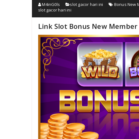
M4inG0ls
slot gacor hari ini
Bonus New 
slot gacor hari ini
Link Slot Bonus New Member 