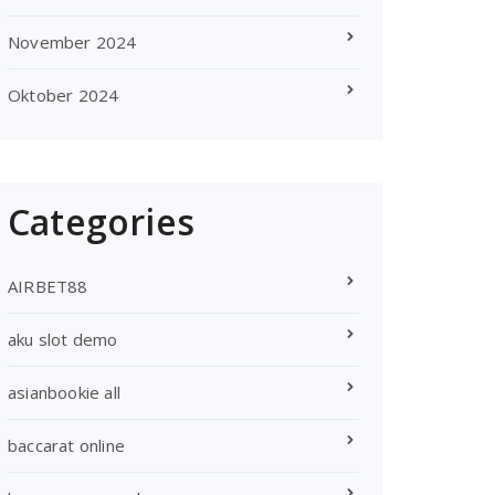
November 2024
Oktober 2024
Categories
AIRBET88
aku slot demo
asianbookie all
baccarat online