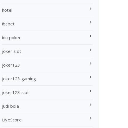
hotel
ibcbet
idn poker
joker slot
joker123
joker123 gaming
joker123 slot
judi bola
LiveScore