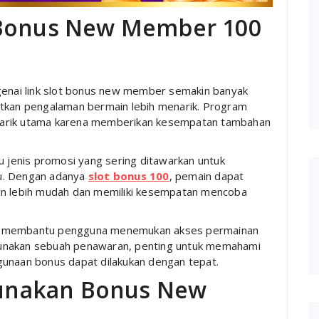
 Bonus New Member 100
ngenai link slot bonus new member semakin banyak
atkan pengalaman bermain lebih menarik. Program
tarik utama karena memberikan kesempatan tambahan
jenis promosi yang sering ditawarkan untuk
ru. Dengan adanya
slot bonus 100
, pemain dapat
an lebih mudah dan memiliki kesempatan mencoba
ga membantu pengguna menemukan akses permainan
gunakan sebuah penawaran, penting untuk memahami
gunaan bonus dapat dilakukan dengan tepat.
unakan Bonus New