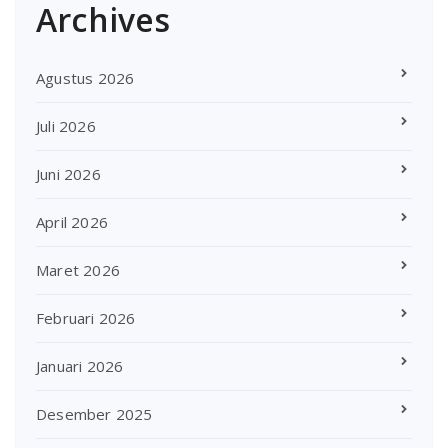
Archives
Agustus 2026
Juli 2026
Juni 2026
April 2026
Maret 2026
Februari 2026
Januari 2026
Desember 2025