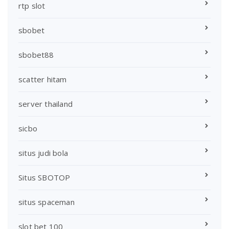
rtp slot
sbobet
sbobet88
scatter hitam
server thailand
sicbo
situs judi bola
Situs SBOTOP
situs spaceman
slot bet 100