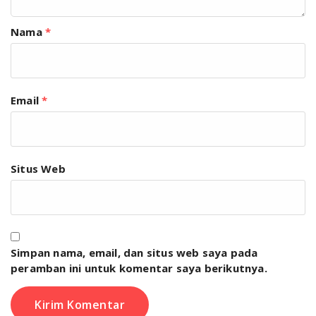
Nama
*
Email
*
Situs Web
Simpan nama, email, dan situs web saya pada
peramban ini untuk komentar saya berikutnya.