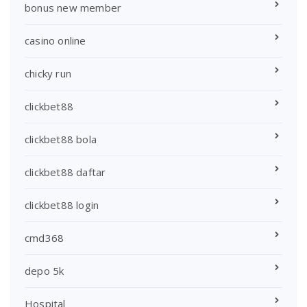
bonus new member
casino online
chicky run
clickbet88
clickbet88 bola
clickbet88 daftar
clickbet88 login
cmd368
depo 5k
Hospital