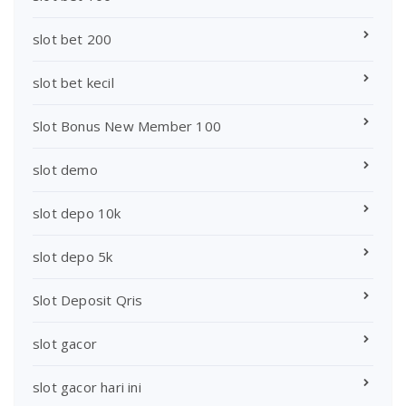
slot bet 200
slot bet kecil
Slot Bonus New Member 100
slot demo
slot depo 10k
slot depo 5k
Slot Deposit Qris
slot gacor
slot gacor hari ini