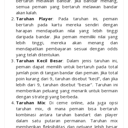
bertaruh melawan bandar. Jika bandar menang,
semua pemain yang bertaruh melawan bandar
akan kalah.
Taruhan Player
: Pada taruhan ini, pemain
bertaruh pada kartu mereka sendiri dengan
harapan mendapatkan nilai yang lebih tinggi
daripada bandar. Jika pemain memiliki nilai yang
lebih tinggi, mereka akan menang dan
mendapatkan pembayaran sesuai dengan odds
yang telah ditentukan.
Taruhan Kecil Besar
: Dalam jenis taruhan ini,
pemain dapat memilih untuk bertaruh pada total
jumlah poin di tangan bandar dan pemain. Jika total
poin kurang dari 9, taruhan disebut “kecil”, dan jika
lebih dari 9, taruhan disebut “besar”. Taruhan ini
memberikan peluang yang menarik untuk bermain
dengan strategi yang berbeda.
Taruhan Mix
: Di ceme online, ada juga opsi
taruhan mix, di mana pemain bisa bertaruh
kombinasi antara taruhan bandart dan player
dalam satu putaran permainan. Taruhan mix
memberikan fleksibilitas dan peluang lebih besar