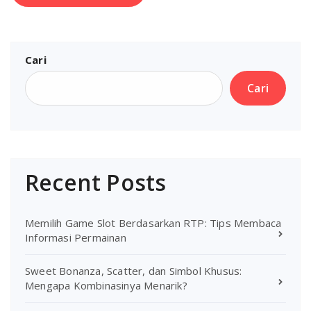
Cari
Cari
Recent Posts
Memilih Game Slot Berdasarkan RTP: Tips Membaca
Informasi Permainan
Sweet Bonanza, Scatter, dan Simbol Khusus:
Mengapa Kombinasinya Menarik?