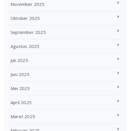
November 2025
Oktober 2025
September 2025
Agustus 2025
Juli 2025
Juni 2025
Mei 2025
April 2025
Maret 2025
Februari 2025