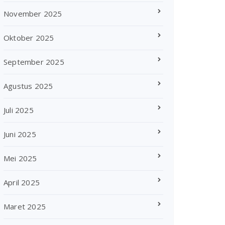
November 2025
Oktober 2025
September 2025
Agustus 2025
Juli 2025
Juni 2025
Mei 2025
April 2025
Maret 2025