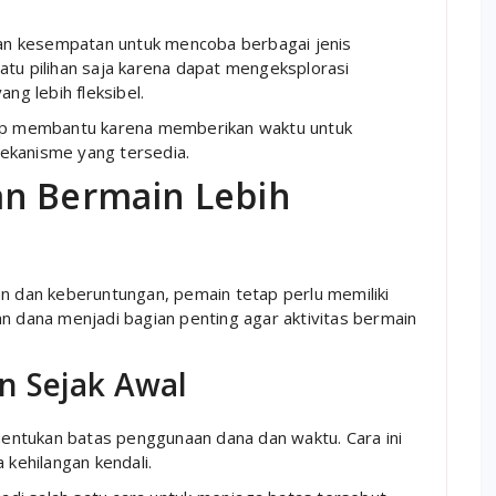
ikan kesempatan untuk mencoba berbagai jenis
atu pilihan saja karena dapat mengeksplorasi
g lebih fleksibel.
ukup membantu karena memberikan waktu untuk
ekanisme yang tersedia.
an Bermain Lebih
an dan keberuntungan, pemain tetap perlu memiliki
an dana menjadi bagian penting agar aktivitas bermain
n Sejak Awal
entukan batas penggunaan dana dan waktu. Cara ini
kehilangan kendali.