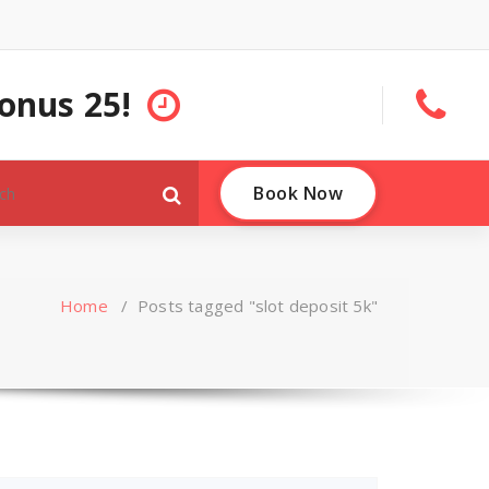
onus 25!
Book Now
Home
/
Posts tagged "slot deposit 5k"