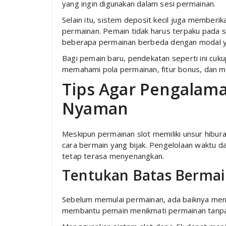
yang ingin digunakan dalam sesi permainan.
Selain itu, sistem deposit kecil juga member
permainan. Pemain tidak harus terpaku pada s
beberapa permainan berbeda dengan modal yan
Bagi pemain baru, pendekatan seperti ini c
memahami pola permainan, fitur bonus, dan m
Tips Agar Pengalam
Nyaman
Meskipun permainan slot memiliki unsur hibur
cara bermain yang bijak. Pengelolaan waktu d
tetap terasa menyenangkan.
Tentukan Batas Bermai
Sebelum memulai permainan, ada baiknya men
membantu pemain menikmati permainan tanpa 