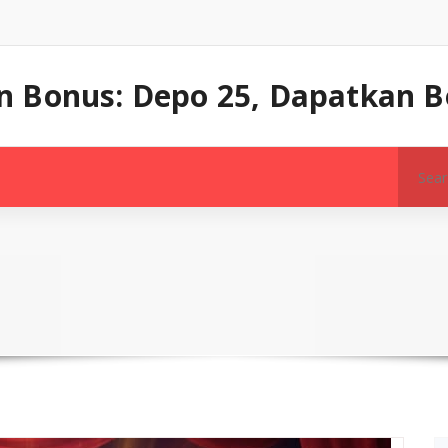
 Bonus: Depo 25, Dapatkan B
Search
for: