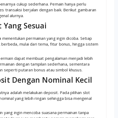
enarnya cukup sederhana. Pemain hanya perlu
 transaksi berjalan dengan baik. Berikut gambaran
nal alurnya.
 Yang Sesuai
 menentukan permainan yang ingin dicoba. Setiap
k berbeda, mulai dari tema, fitur bonus, hingga sistem
bermain dapat membuat pengalaman menjadi lebih
rmainan dengan tampilan sederhana, sementara
han seperti putaran bonus atau simbol khusus.
sit Dengan Nominal Kecil
tnya adalah melakukan deposit. Pada pilihan slot
ominal yang lebih ringan sehingga bisa mengenal
main yang ingin mencoba suasana permainan tanpa