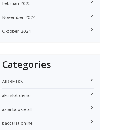
Februari 2025
November 2024
Oktober 2024
Categories
AIRBET88
aku slot demo
asianbookie all
baccarat online