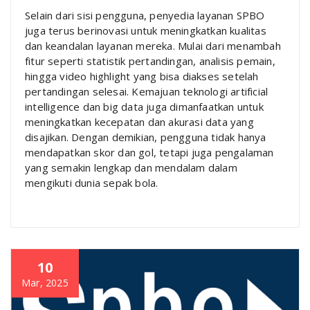
Selain dari sisi pengguna, penyedia layanan SPBO
juga terus berinovasi untuk meningkatkan kualitas
dan keandalan layanan mereka. Mulai dari menambah
fitur seperti statistik pertandingan, analisis pemain,
hingga video highlight yang bisa diakses setelah
pertandingan selesai. Kemajuan teknologi artificial
intelligence dan big data juga dimanfaatkan untuk
meningkatkan kecepatan dan akurasi data yang
disajikan. Dengan demikian, pengguna tidak hanya
mendapatkan skor dan gol, tetapi juga pengalaman
yang semakin lengkap dan mendalam dalam
mengikuti dunia sepak bola.
10
Mar, 2025