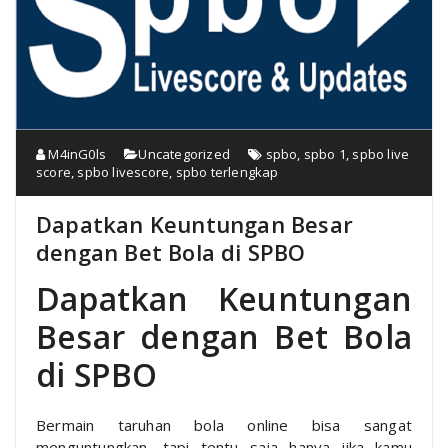
M4inG0ls
Uncategorized
spbo
,
spbo 1
,
spbo live
score
,
spbo livescore
,
spbo terlengkap
Dapatkan Keuntungan Besar
dengan Bet Bola di SPBO
Dapatkan Keuntungan
Besar dengan Bet Bola
di SPBO
Bermain taruhan bola online bisa sangat
menguntungkan, tapi tentu saja hanya jika kamu