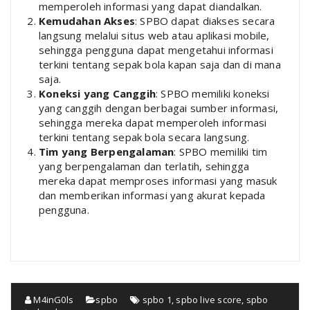
memperoleh informasi yang dapat diandalkan.
Kemudahan Akses
: SPBO dapat diakses secara
langsung melalui situs web atau aplikasi mobile,
sehingga pengguna dapat mengetahui informasi
terkini tentang sepak bola kapan saja dan di mana
saja.
Koneksi yang Canggih
: SPBO memiliki koneksi
yang canggih dengan berbagai sumber informasi,
sehingga mereka dapat memperoleh informasi
terkini tentang sepak bola secara langsung.
Tim yang Berpengalaman
: SPBO memiliki tim
yang berpengalaman dan terlatih, sehingga
mereka dapat memproses informasi yang masuk
dan memberikan informasi yang akurat kepada
pengguna.
M4inG0ls
spbo
spbo 1
,
spbo live score
,
spbo