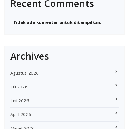
Recent Comments
Tidak ada komentar untuk ditampilkan.
Archives
Agustus 2026
Juli 2026
Juni 2026
April 2026
Maret 2026