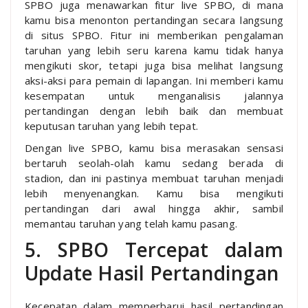
SPBO juga menawarkan fitur live SPBO, di mana
kamu bisa menonton pertandingan secara langsung
di situs SPBO. Fitur ini memberikan pengalaman
taruhan yang lebih seru karena kamu tidak hanya
mengikuti skor, tetapi juga bisa melihat langsung
aksi-aksi para pemain di lapangan. Ini memberi kamu
kesempatan untuk menganalisis jalannya
pertandingan dengan lebih baik dan membuat
keputusan taruhan yang lebih tepat.
Dengan live SPBO, kamu bisa merasakan sensasi
bertaruh seolah-olah kamu sedang berada di
stadion, dan ini pastinya membuat taruhan menjadi
lebih menyenangkan. Kamu bisa mengikuti
pertandingan dari awal hingga akhir, sambil
memantau taruhan yang telah kamu pasang.
5. SPBO Tercepat dalam
Update Hasil Pertandingan
Kecepatan dalam memperbarui hasil pertandingan