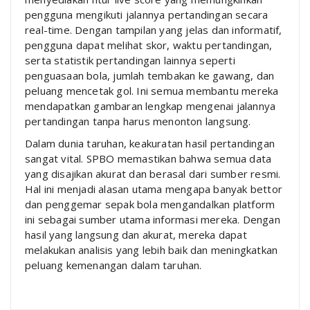
pengguna mengikuti jalannya pertandingan secara
real-time. Dengan tampilan yang jelas dan informatif,
pengguna dapat melihat skor, waktu pertandingan,
serta statistik pertandingan lainnya seperti
penguasaan bola, jumlah tembakan ke gawang, dan
peluang mencetak gol. Ini semua membantu mereka
mendapatkan gambaran lengkap mengenai jalannya
pertandingan tanpa harus menonton langsung.
Dalam dunia taruhan, keakuratan hasil pertandingan
sangat vital. SPBO memastikan bahwa semua data
yang disajikan akurat dan berasal dari sumber resmi.
Hal ini menjadi alasan utama mengapa banyak bettor
dan penggemar sepak bola mengandalkan platform
ini sebagai sumber utama informasi mereka. Dengan
hasil yang langsung dan akurat, mereka dapat
melakukan analisis yang lebih baik dan meningkatkan
peluang kemenangan dalam taruhan.