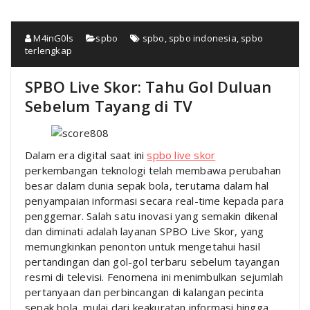
M4inG0ls
spbo
spbo
,
spbo indonesia
,
spbo
terlengkap
SPBO Live Skor: Tahu Gol Duluan
Sebelum Tayang di TV
Dalam era digital saat ini
spbo live skor
perkembangan teknologi telah membawa perubahan
besar dalam dunia sepak bola, terutama dalam hal
penyampaian informasi secara real-time kepada para
penggemar. Salah satu inovasi yang semakin dikenal
dan diminati adalah layanan SPBO Live Skor, yang
memungkinkan penonton untuk mengetahui hasil
pertandingan dan gol-gol terbaru sebelum tayangan
resmi di televisi. Fenomena ini menimbulkan sejumlah
pertanyaan dan perbincangan di kalangan pecinta
sepak bola, mulai dari keakuratan informasi hingga