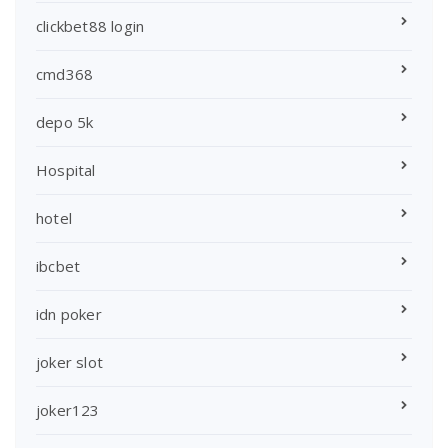
clickbet88 login
cmd368
depo 5k
Hospital
hotel
ibcbet
idn poker
joker slot
joker123