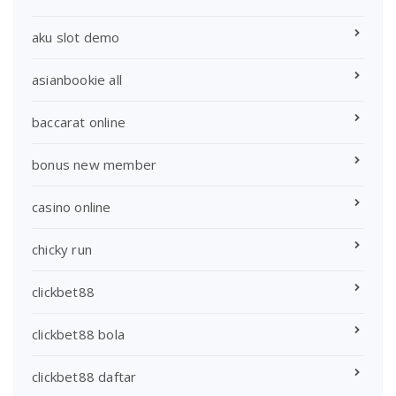
aku slot demo
asianbookie all
baccarat online
bonus new member
casino online
chicky run
clickbet88
clickbet88 bola
clickbet88 daftar