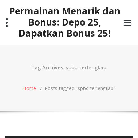
Skip
Permainan Menarik dan
to
content
Bonus: Depo 25,
Dapatkan Bonus 25!
Tag Archives: spbo terlengkap
Home
/
Posts tagged "spbo terlengkap"