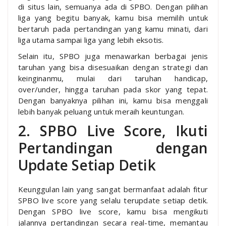
di situs lain, semuanya ada di SPBO. Dengan pilihan
liga yang begitu banyak, kamu bisa memilih untuk
bertaruh pada pertandingan yang kamu minati, dari
liga utama sampai liga yang lebih eksotis.
Selain itu, SPBO juga menawarkan berbagai jenis
taruhan yang bisa disesuaikan dengan strategi dan
keinginanmu, mulai dari taruhan handicap,
over/under, hingga taruhan pada skor yang tepat.
Dengan banyaknya pilihan ini, kamu bisa menggali
lebih banyak peluang untuk meraih keuntungan.
2. SPBO Live Score, Ikuti
Pertandingan dengan
Update Setiap Detik
Keunggulan lain yang sangat bermanfaat adalah fitur
SPBO live score yang selalu terupdate setiap detik.
Dengan SPBO live score, kamu bisa mengikuti
jalannya pertandingan secara real-time, memantau