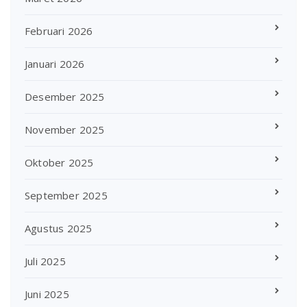
Februari 2026
Januari 2026
Desember 2025
November 2025
Oktober 2025
September 2025
Agustus 2025
Juli 2025
Juni 2025