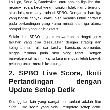
La Liga, Serie A, Bundesliga, atau bahkan liga-liga dari
negara-negara kecil yang mungkin tidak kamu temui di
situs lain, semuanya ada di SPBO. Dengan pilihan liga
yang begitu banyak, kamu bisa memilih untuk bertaruh
pada pertandingan yang kamu minati, dari liga utama
sampai liga yang lebih eksotis.
Selain itu, SPBO juga menawarkan berbagai jenis
taruhan yang bisa disesuaikan dengan strategi dan
keinginanmu, mulai dari taruhan handicap, over/under,
hingga taruhan pada skor yang tepat. Dengan
banyaknya pilihan ini, kamu bisa menggali lebih banyak
peluang untuk meraih keuntungan.
2. SPBO Live Score, Ikuti
Pertandingan dengan
Update Setiap Detik
Keunggulan lain yang sangat bermanfaat adalah fitur
SPBO live score yang selalu terupdate setiap detik.