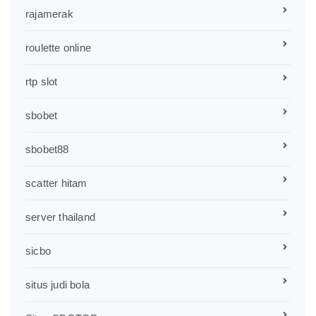
rajamerak
roulette online
rtp slot
sbobet
sbobet88
scatter hitam
server thailand
sicbo
situs judi bola