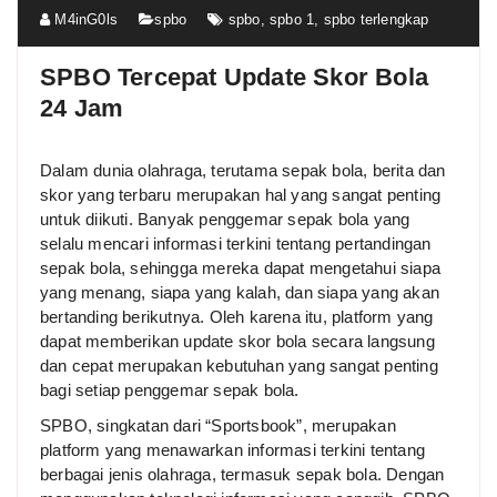
M4inG0ls
spbo
spbo
,
spbo 1
,
spbo terlengkap
SPBO Tercepat Update Skor Bola
24 Jam
Dalam dunia olahraga, terutama sepak bola, berita dan
skor yang terbaru merupakan hal yang sangat penting
untuk diikuti. Banyak penggemar sepak bola yang
selalu mencari informasi terkini tentang pertandingan
sepak bola, sehingga mereka dapat mengetahui siapa
yang menang, siapa yang kalah, dan siapa yang akan
bertanding berikutnya. Oleh karena itu, platform yang
dapat memberikan update skor bola secara langsung
dan cepat merupakan kebutuhan yang sangat penting
bagi setiap penggemar sepak bola.
SPBO, singkatan dari “Sportsbook”, merupakan
platform yang menawarkan informasi terkini tentang
berbagai jenis olahraga, termasuk sepak bola. Dengan