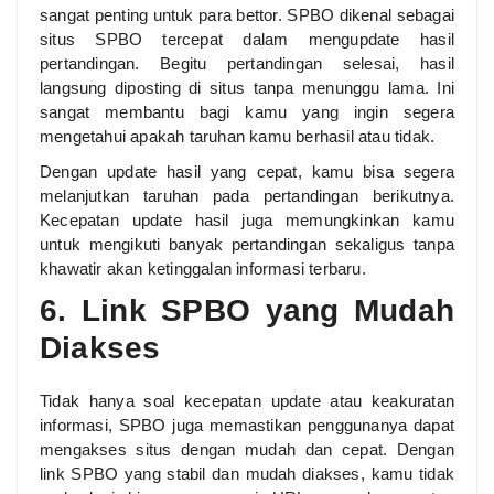
sangat penting untuk para bettor. SPBO dikenal sebagai
situs SPBO tercepat dalam mengupdate hasil
pertandingan. Begitu pertandingan selesai, hasil
langsung diposting di situs tanpa menunggu lama. Ini
sangat membantu bagi kamu yang ingin segera
mengetahui apakah taruhan kamu berhasil atau tidak.
Dengan update hasil yang cepat, kamu bisa segera
melanjutkan taruhan pada pertandingan berikutnya.
Kecepatan update hasil juga memungkinkan kamu
untuk mengikuti banyak pertandingan sekaligus tanpa
khawatir akan ketinggalan informasi terbaru.
6. Link SPBO yang Mudah
Diakses
Tidak hanya soal kecepatan update atau keakuratan
informasi, SPBO juga memastikan penggunanya dapat
mengakses situs dengan mudah dan cepat. Dengan
link SPBO yang stabil dan mudah diakses, kamu tidak