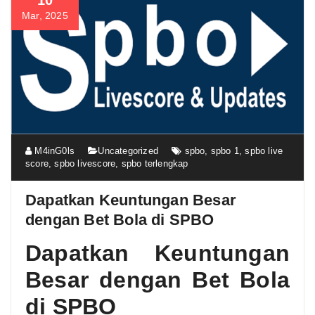
Mar, 2025
M4inG0ls
Uncategorized
spbo
,
spbo 1
,
spbo live
score
,
spbo livescore
,
spbo terlengkap
Dapatkan Keuntungan Besar
dengan Bet Bola di SPBO
Dapatkan Keuntungan
Besar dengan Bet Bola
di SPBO