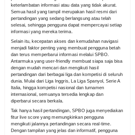
keterlambatan informasi atau data yang tidak akurat.
Semua hasil yang tampil merupakan hasil resmi dari
pertandingan yang sedang berlangsung atau telah
selesai, sehingga pengguna dapat mempercayai setiap
informasi yang mereka terima.
Selain itu, kecepatan akses dan kemudahan navigasi
menjadi faktor penting yang membuat pengguna betah
dan terus memperbarui informasi melalui SPBO.
Antarmuka yang user-friendly membuat siapa saja bisa
dengan mudah mencari dan mengikuti hasil
pertandingan dari berbagai liga dan kompetisi di seluruh
dunia. Mulai dari Liga Inggris, La Liga Spanyol, Serie A
Italia, hingga kompetisi nasional dan turnamen
internasional, semuanya tersedia lengkap dan
diperbarui secara berkala.
Tak hanya hasil pertandingan, SPBO juga menyediakan
fitur live score yang memungkinkan pengguna
mengikuti jalannya pertandingan secara real-time.
Dengan tampilan yang jelas dan informatif, pengguna