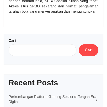
dengan taruhan bola, SPBO adalah pilihan yang tepat.
Akses situs SPBO sekarang dan nikmati pengalaman
taruhan bola yang menyenangkan dan menguntungkan!
Cari
Cari
Recent Posts
Perkembangan Platform Gaming Seluler di Tengah Era
Digital