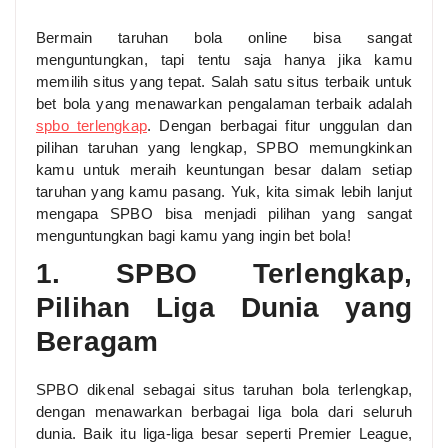
Bermain taruhan bola online bisa sangat
menguntungkan, tapi tentu saja hanya jika kamu
memilih situs yang tepat. Salah satu situs terbaik untuk
bet bola yang menawarkan pengalaman terbaik adalah
spbo terlengkap
. Dengan berbagai fitur unggulan dan
pilihan taruhan yang lengkap, SPBO memungkinkan
kamu untuk meraih keuntungan besar dalam setiap
taruhan yang kamu pasang. Yuk, kita simak lebih lanjut
mengapa SPBO bisa menjadi pilihan yang sangat
menguntungkan bagi kamu yang ingin bet bola!
1. SPBO Terlengkap,
Pilihan Liga Dunia yang
Beragam
SPBO dikenal sebagai situs taruhan bola terlengkap,
dengan menawarkan berbagai liga bola dari seluruh
dunia. Baik itu liga-liga besar seperti Premier League,