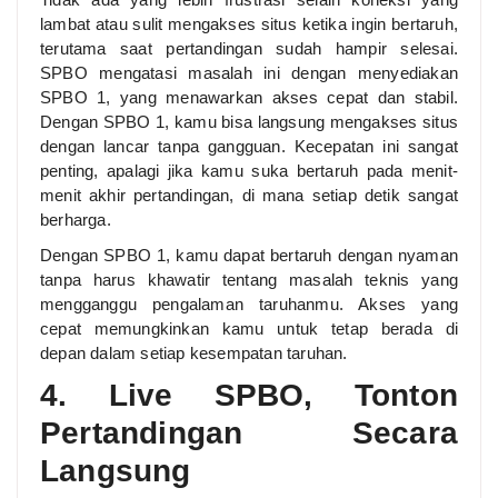
lambat atau sulit mengakses situs ketika ingin bertaruh,
terutama saat pertandingan sudah hampir selesai.
SPBO mengatasi masalah ini dengan menyediakan
SPBO 1, yang menawarkan akses cepat dan stabil.
Dengan SPBO 1, kamu bisa langsung mengakses situs
dengan lancar tanpa gangguan. Kecepatan ini sangat
penting, apalagi jika kamu suka bertaruh pada menit-
menit akhir pertandingan, di mana setiap detik sangat
berharga.
Dengan SPBO 1, kamu dapat bertaruh dengan nyaman
tanpa harus khawatir tentang masalah teknis yang
mengganggu pengalaman taruhanmu. Akses yang
cepat memungkinkan kamu untuk tetap berada di
depan dalam setiap kesempatan taruhan.
4. Live SPBO, Tonton
Pertandingan Secara
Langsung