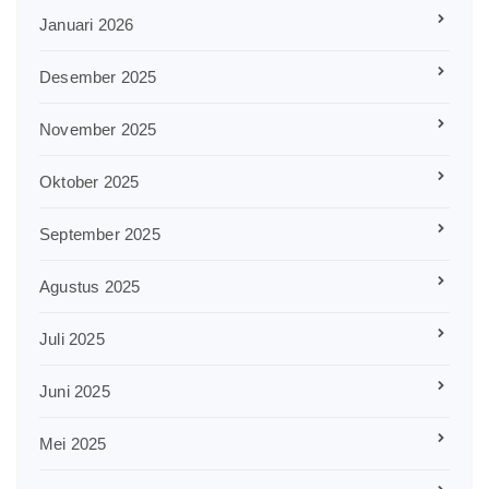
Januari 2026
Desember 2025
November 2025
Oktober 2025
September 2025
Agustus 2025
Juli 2025
Juni 2025
Mei 2025