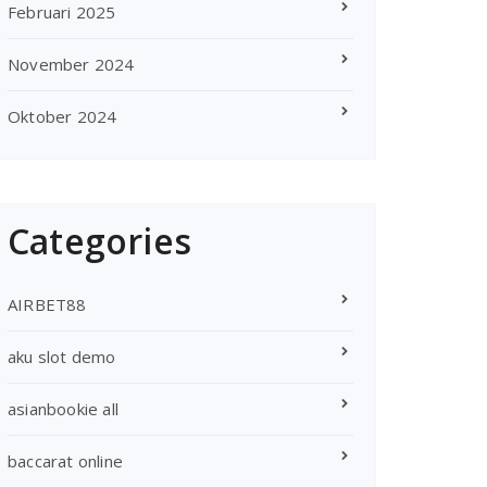
Februari 2025
November 2024
Oktober 2024
Categories
AIRBET88
aku slot demo
asianbookie all
baccarat online