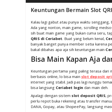
Keuntungan Bermain Slot QRI
Kalau lagi gabut atau punya waktu senggang, b
Ada yang nonton, main game, scrolling medsos
sih buat main game yang bukan cuma seru, tap
QRIS di Ceriabet
. Buat yang belum kenal,
Ce
banyak banget punya member setia karena pelay
bakal dibahas apa aja sih keuntungan main
Cer
Bisa Main Kapan Aja da
Keuntungan pertama yang paling terasa dari 
berbasis online, lo bisa main
slot deposit qri
internet yang stabil. Jadi pas lagi nunggu tema
bisa langsung
Ceriabet login
dan main deh.
Apalagi dengan sistem
slot deposit QRIS
, p
perlu repot buka rekening atau transfer manua
DANA, Gopay, atau ShopeePay, langsung masuk