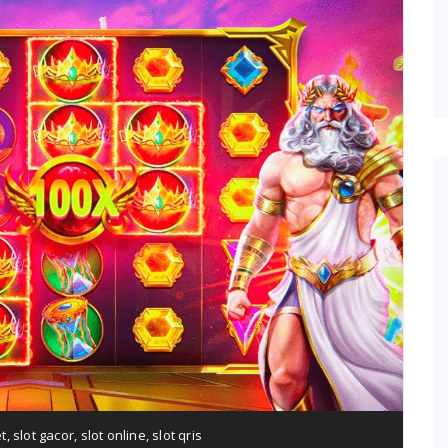
et
,
slot gacor
,
slot online
,
slot qris