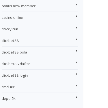
bonus new member
casino online
chicky run
clickbet88
clickbet88 bola
clickbet88 daftar
clickbet88 login
cmd368
depo 5k