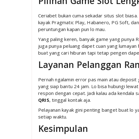
Pilihan Game Slot Le
Ceriabet bukan cuma sekadar situs slot biasa
kayak Pragmatic Play, Habanero, PG Soft, dan 
peruntungan kapan pun lo mau.
Yang paling keren, banyak game yang punya RT
juga punya peluang dapet cuan yang lumayan 
buat yang cari hiburan tapi tetap pengen dap
Layanan Pelanggan Ram
Pernah ngalamin error pas main atau deposit
yang siap bantu 24 jam. Lo bisa hubungi lewat
respon dengan cepat. Jadi kalau ada kendala 
QRIS
, tinggal kontak aja.
Pelayanan kayak gini penting banget buat lo
setiap waktu.
Kesimpulan