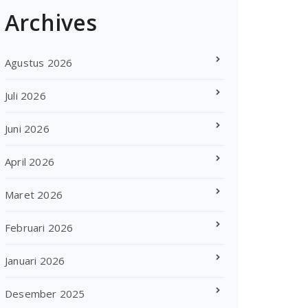
Archives
Agustus 2026
Juli 2026
Juni 2026
April 2026
Maret 2026
Februari 2026
Januari 2026
Desember 2025