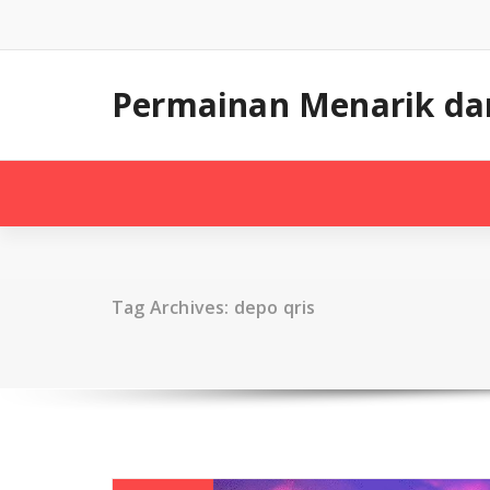
Skip
to
content
Permainan Menarik dan
Tag Archives: depo qris