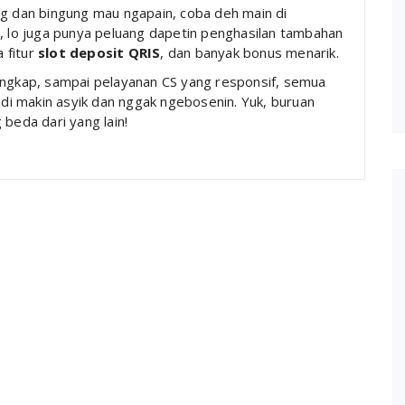
ng dan bingung mau ngapain, coba deh main di
u, lo juga punya peluang dapetin penghasilan tambahan
 fitur
slot deposit QRIS
, dan banyak bonus menarik.
engkap, sampai pelayanan CS yang responsif, semua
jadi makin asyik dan nggak ngebosenin. Yuk, buruan
 beda dari yang lain!