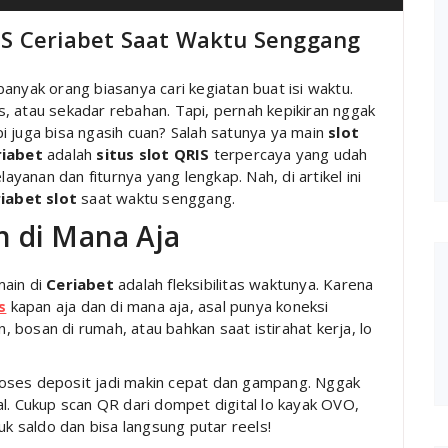
S Ceriabet Saat Waktu Senggang
anyak orang biasanya cari kegiatan buat isi waktu.
, atau sekadar rebahan. Tapi, pernah kepikiran nggak
i juga bisa ngasih cuan? Salah satunya ya main
slot
riabet
adalah
situs slot QRIS
terpercaya yang udah
anan dan fiturnya yang lengkap. Nah, di artikel ini
iabet slot
saat waktu senggang.
n di Mana Aja
main di
Ceriabet
adalah fleksibilitas waktunya. Karena
s
kapan aja dan di mana aja, asal punya koneksi
n, bosan di rumah, atau bahkan saat istirahat kerja, lo
roses deposit jadi makin cepat dan gampang. Nggak
l. Cukup scan QR dari dompet digital lo kayak OVO,
 saldo dan bisa langsung putar reels!