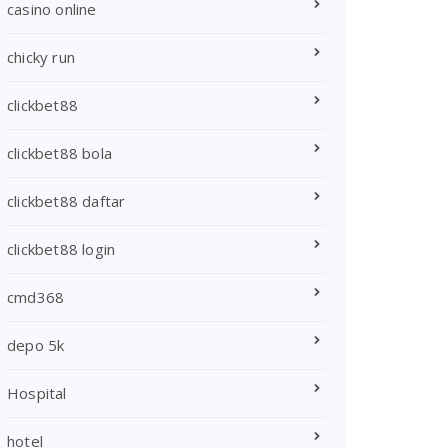
casino online
chicky run
clickbet88
clickbet88 bola
clickbet88 daftar
clickbet88 login
cmd368
depo 5k
Hospital
hotel