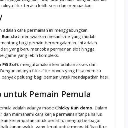
ulnya fitur terasa lebih seru dan memuaskan.
y
n
adalah cara permainan ini menggabungkan
 Run slot
menawarkan mekanisme yang mudah
nantang bagi pemain berpengalaman. Ini adalah
, dari yang baru mencoba permainan slot hingga
e game yang lebih kompleks.
n PG Soft
mengutamakan kemudahan akses dan
Dengan adanya fitur-fitur bonus yang bisa memicu
 banyak peluang bagi pemain untuk mendapatkan hasil
o
untuk Pemain Pemula
pemula adalah adanya mode
Chicky Run demo
. Dalam
ur dan memahami cara kerja permainan tanpa harus
kan kesempatan untuk berlatih, menguji berbagai
baik kapan waktu yang tepat untuk mengaktifkan fitur