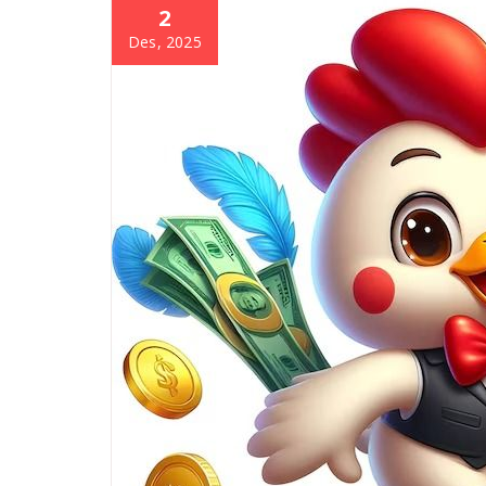
2
Des, 2025