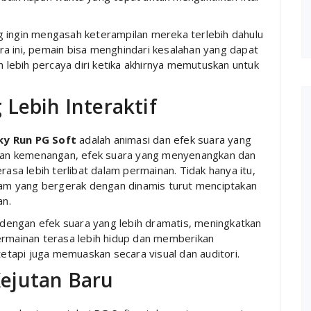
g ingin mengasah keterampilan mereka terlebih dahulu
a ini, pemain bisa menghindari kesalahan yang dapat
lebih percaya diri ketika akhirnya memutuskan untuk
Lebih Interaktif
ky Run PG Soft
adalah animasi dan efek suara yang
atkan kemenangan, efek suara yang menyenangkan dan
a lebih terlibat dalam permainan. Tidak hanya itu,
ayam yang bergerak dengan dinamis turut menciptakan
an.
g dengan efek suara yang lebih dramatis, meningkatkan
ermainan terasa lebih hidup dan memberikan
tapi juga memuaskan secara visual dan auditori.
ejutan Baru