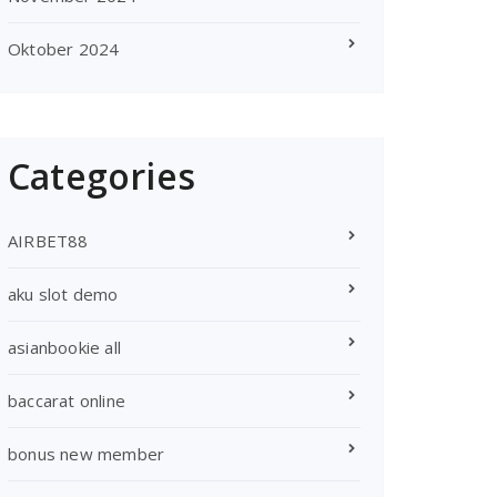
Oktober 2024
Categories
AIRBET88
aku slot demo
asianbookie all
baccarat online
bonus new member