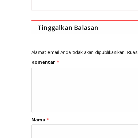
Tinggalkan Balasan
Alamat email Anda tidak akan dipublikasikan.
Ruas
Komentar
*
Nama
*