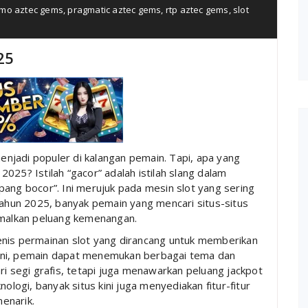
mo aztec gems
,
pragmatic aztec gems
,
rtp aztec gems
,
slot
25
menjadi populer di kalangan pemain. Tapi, apa yang
025? Istilah “gacor” adalah istilah slang dalam
pang bocor”. Ini merujuk pada mesin slot yang sering
hun 2025, banyak pemain yang mencari situs-situs
imalkan peluang kemenangan.
enis permainan slot yang dirancang untuk memberikan
ini, pemain dapat menemukan berbagai tema dan
ri segi grafis, tetapi juga menawarkan peluang jackpot
ogi, banyak situs kini juga menyediakan fitur-fitur
enarik.