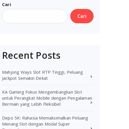
Cari
Cari
Recent Posts
Mahjong Ways Slot RTP Tinggi, Peluang
Jackpot Semakin Dekat
KA Gaming Fokus Mengembangkan Slot
untuk Perangkat Mobile dengan Pengalaman
Bermain yang Lebih Fleksibel
Depo 5K: Rahasia Memaksimalkan Peluang
Menang Slot dengan Modal Super