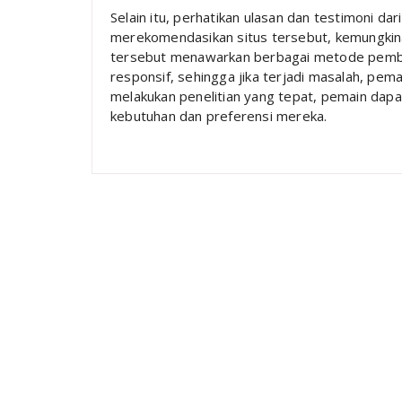
Selain itu, perhatikan ulasan dan testimoni da
merekomendasikan situs tersebut, kemungkinan 
tersebut menawarkan berbagai metode pemb
responsif, sehingga jika terjadi masalah, p
melakukan penelitian yang tepat, pemain dap
kebutuhan dan preferensi mereka.