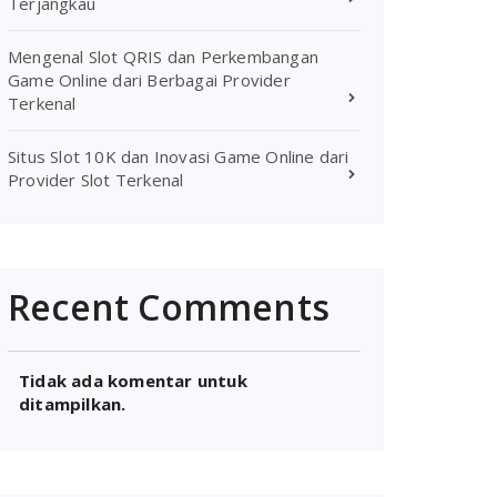
Terjangkau
Mengenal Slot QRIS dan Perkembangan
Game Online dari Berbagai Provider
Terkenal
Situs Slot 10K dan Inovasi Game Online dari
Provider Slot Terkenal
Recent Comments
Tidak ada komentar untuk
ditampilkan.