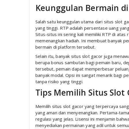
Keunggulan Bermain di 
Salah satu keunggulan utama dari situs slot g
yang tinggi. RTP adalah persentase uang yan
Situs-situs ini sering kali memiliki RTP di ata
memenangkan hadiah. Ini membuat banyak pem
bermain di platform tersebut.
Selain itu, banyak situs slot gacor juga mena
berupa bonus sambutan bagi pemain baru, dep
tersebut, pemain dapat memperbesar peluan
banyak modal. Opsi ini sangat menarik bagi p
tanpa risiko yang tinggi.
Tips Memilih Situs Slot
Memilih situs slot gacor yang terpercaya sa
yang aman dan menyenangkan. Pertama-tama, pa
regulasi yang jelas. Lisensi ini menjamin bah
menyediakan permainan yang adil untuk semu