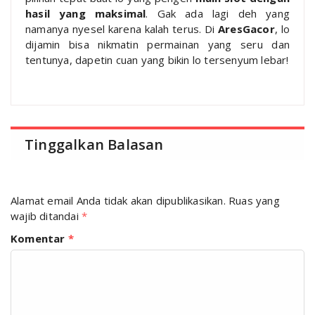
hasil yang maksimal
. Gak ada lagi deh yang
namanya nyesel karena kalah terus. Di
AresGacor
, lo
dijamin bisa nikmatin permainan yang seru dan
tentunya, dapetin cuan yang bikin lo tersenyum lebar!
Tinggalkan Balasan
Alamat email Anda tidak akan dipublikasikan.
Ruas yang
wajib ditandai
*
Komentar
*