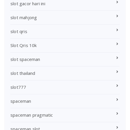
slot gacor hari ini
slot mahjong
slot qris
Slot Qris 10k
slot spaceman
slot thailand
slot777
spaceman
spaceman pragmatic
spaceman slot