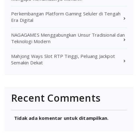
Perkembangan Platform Gaming Seluler di Tengah
Era Digital
NAGAGAMES Menggabungkan Unsur Tradisional dan
Teknologi Modern
Mahjong Ways Slot RTP Tinggi, Peluang Jackpot
Semakin Dekat
Recent Comments
Tidak ada komentar untuk ditampilkan.