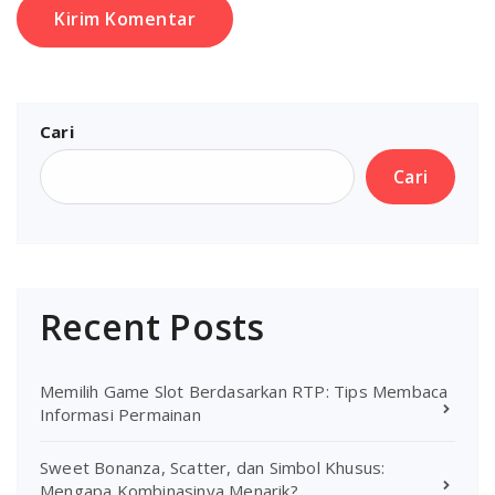
Cari
Cari
Recent Posts
Memilih Game Slot Berdasarkan RTP: Tips Membaca
Informasi Permainan
Sweet Bonanza, Scatter, dan Simbol Khusus:
Mengapa Kombinasinya Menarik?