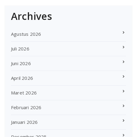
Archives
Agustus 2026
Juli 2026
Juni 2026
April 2026
Maret 2026
Februari 2026
Januari 2026
Desember 2025