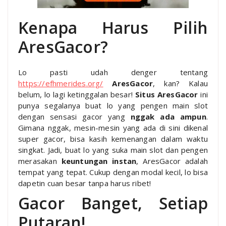
Kenapa Harus Pilih
AresGacor?
Lo pasti udah denger tentang
https://efhmerides.org/
AresGacor
, kan? Kalau
belum, lo lagi ketinggalan besar!
Situs AresGacor
ini
punya segalanya buat lo yang pengen main slot
dengan sensasi gacor yang
nggak ada ampun
.
Gimana nggak, mesin-mesin yang ada di sini dikenal
super gacor, bisa kasih kemenangan dalam waktu
singkat. Jadi, buat lo yang suka main slot dan pengen
merasakan
keuntungan instan
, AresGacor adalah
tempat yang tepat. Cukup dengan modal kecil, lo bisa
dapetin cuan besar tanpa harus ribet!
Gacor Banget, Setiap
Putaran!