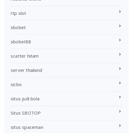
rtp slot
sbobet
sbobet88
scatter hitam
server thailand
sicbo
situs judi bola
Situs SBOTOP
situs spaceman