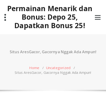
Skip
Permainan Menarik dan
to
content
Bonus: Depo 25,
Dapatkan Bonus 25!
Situs AresGacor, Gacornya Nggak Ada Ampun!
Home
/
Uncategorized
/
Situs AresGacor, Gacornya Nggak Ada Ampun!