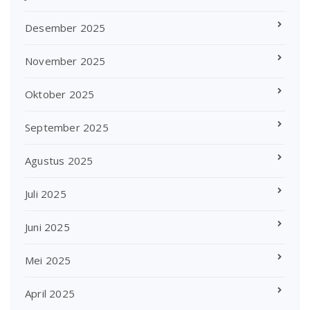
Desember 2025
November 2025
Oktober 2025
September 2025
Agustus 2025
Juli 2025
Juni 2025
Mei 2025
April 2025