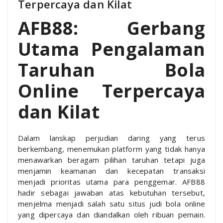
Terpercaya dan Kilat
AFB88: Gerbang
Utama Pengalaman
Taruhan Bola
Online Terpercaya
dan Kilat
Dalam lanskap perjudian daring yang terus
berkembang, menemukan platform yang tidak hanya
menawarkan beragam pilihan taruhan tetapi juga
menjamin keamanan dan kecepatan transaksi
menjadi prioritas utama para penggemar. AFB88
hadir sebagai jawaban atas kebutuhan tersebut,
menjelma menjadi salah satu situs judi bola online
yang dipercaya dan diandalkan oleh ribuan pemain.