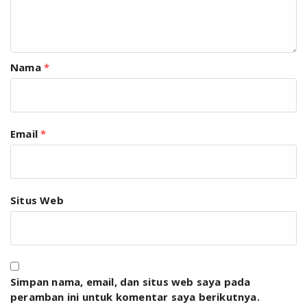
Nama
*
Email
*
Situs Web
Simpan nama, email, dan situs web saya pada
peramban ini untuk komentar saya berikutnya.