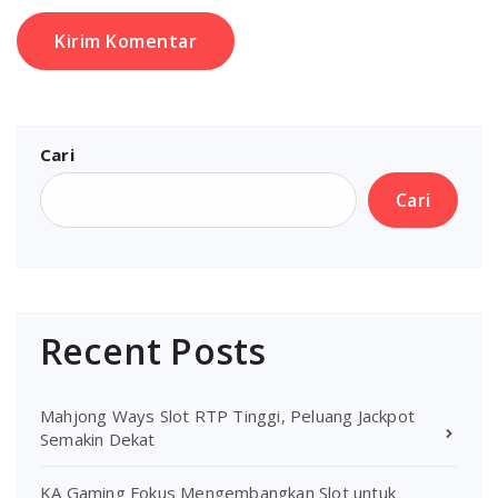
Cari
Cari
Recent Posts
Mahjong Ways Slot RTP Tinggi, Peluang Jackpot
Semakin Dekat
KA Gaming Fokus Mengembangkan Slot untuk