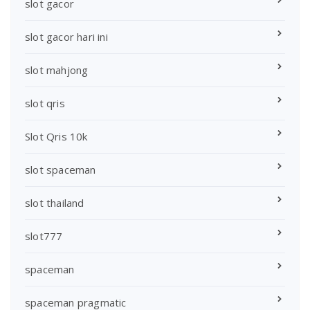
slot gacor
slot gacor hari ini
slot mahjong
slot qris
Slot Qris 10k
slot spaceman
slot thailand
slot777
spaceman
spaceman pragmatic