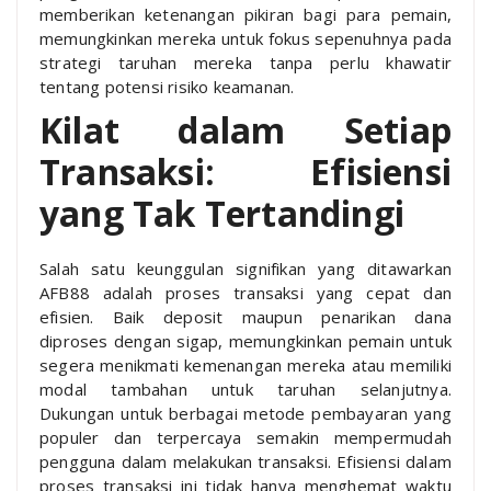
memberikan ketenangan pikiran bagi para pemain,
memungkinkan mereka untuk fokus sepenuhnya pada
strategi taruhan mereka tanpa perlu khawatir
tentang potensi risiko keamanan.
Kilat dalam Setiap
Transaksi: Efisiensi
yang Tak Tertandingi
Salah satu keunggulan signifikan yang ditawarkan
AFB88 adalah proses transaksi yang cepat dan
efisien. Baik deposit maupun penarikan dana
diproses dengan sigap, memungkinkan pemain untuk
segera menikmati kemenangan mereka atau memiliki
modal tambahan untuk taruhan selanjutnya.
Dukungan untuk berbagai metode pembayaran yang
populer dan terpercaya semakin mempermudah
pengguna dalam melakukan transaksi. Efisiensi dalam
proses transaksi ini tidak hanya menghemat waktu