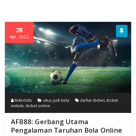
28
Apr, 2025
M4inG0ls
situs judi bola
daftar ibcbet
,
ibcbet
mobile
,
ibcbet online
AFB88: Gerbang Utama
Pengalaman Taruhan Bola Online