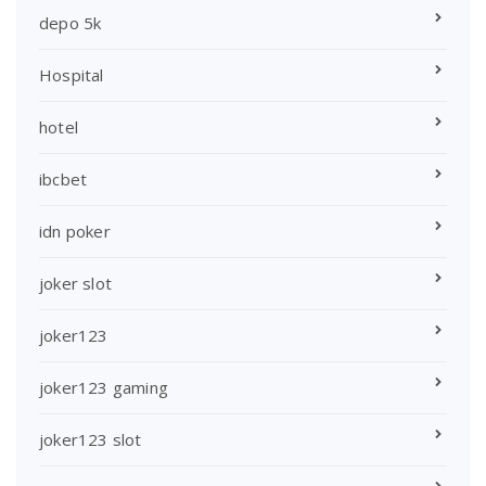
depo 5k
Hospital
hotel
ibcbet
idn poker
joker slot
joker123
joker123 gaming
joker123 slot