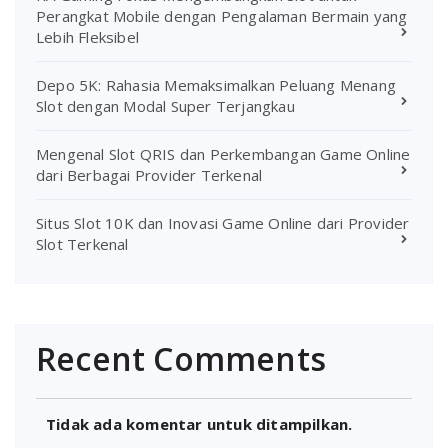
Perangkat Mobile dengan Pengalaman Bermain yang
Lebih Fleksibel
Depo 5K: Rahasia Memaksimalkan Peluang Menang
Slot dengan Modal Super Terjangkau
Mengenal Slot QRIS dan Perkembangan Game Online
dari Berbagai Provider Terkenal
Situs Slot 10K dan Inovasi Game Online dari Provider
Slot Terkenal
Recent Comments
Tidak ada komentar untuk ditampilkan.