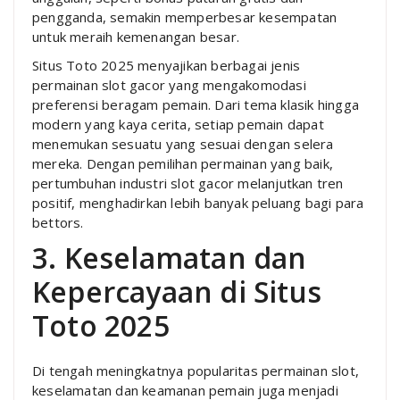
pengganda, semakin memperbesar kesempatan
untuk meraih kemenangan besar.
Situs Toto 2025 menyajikan berbagai jenis
permainan slot gacor yang mengakomodasi
preferensi beragam pemain. Dari tema klasik hingga
modern yang kaya cerita, setiap pemain dapat
menemukan sesuatu yang sesuai dengan selera
mereka. Dengan pemilihan permainan yang baik,
pertumbuhan industri slot gacor melanjutkan tren
positif, menghadirkan lebih banyak peluang bagi para
bettors.
3. Keselamatan dan
Kepercayaan di Situs
Toto 2025
Di tengah meningkatnya popularitas permainan slot,
keselamatan dan keamanan pemain juga menjadi