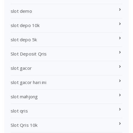
slot demo
slot depo 10k
slot depo 5k
Slot Deposit Qris
slot gacor
slot gacor hari ini
slot mahjong
slot qris
Slot Qris 10k