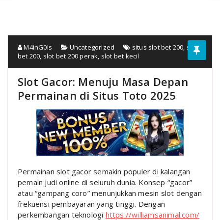
M4inG0ls
Uncategorized
situs slot bet 200
,
slot
bet 200
,
slot bet 200 perak
,
slot bet kecil
Slot Gacor: Menuju Masa Depan
Permainan di Situs Toto 2025
Permainan slot gacor semakin populer di kalangan
pemain judi online di seluruh dunia. Konsep “gacor”
atau “gampang coro” menunjukkan mesin slot dengan
frekuensi pembayaran yang tinggi. Dengan
perkembangan teknologi
https://williamsanimal.com/