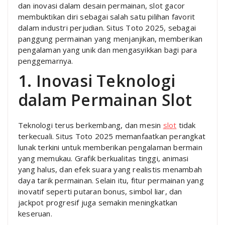
dan inovasi dalam desain permainan, slot gacor
membuktikan diri sebagai salah satu pilihan favorit
dalam industri perjudian. Situs Toto 2025, sebagai
panggung permainan yang menjanjikan, memberikan
pengalaman yang unik dan mengasyikkan bagi para
penggemarnya.
1. Inovasi Teknologi
dalam Permainan Slot
Teknologi terus berkembang, dan mesin
slot
tidak
terkecuali. Situs Toto 2025 memanfaatkan perangkat
lunak terkini untuk memberikan pengalaman bermain
yang memukau. Grafik berkualitas tinggi, animasi
yang halus, dan efek suara yang realistis menambah
daya tarik permainan. Selain itu, fitur permainan yang
inovatif seperti putaran bonus, simbol liar, dan
jackpot progresif juga semakin meningkatkan
keseruan.