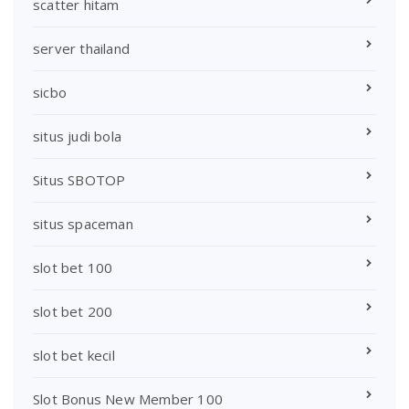
scatter hitam
server thailand
sicbo
situs judi bola
Situs SBOTOP
situs spaceman
slot bet 100
slot bet 200
slot bet kecil
Slot Bonus New Member 100