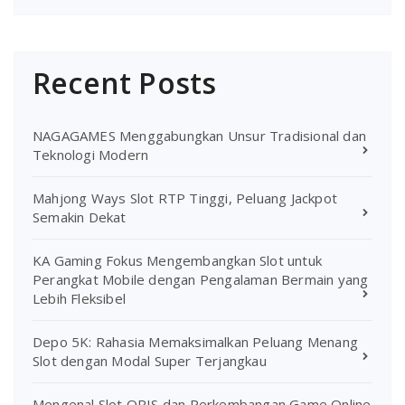
Recent Posts
NAGAGAMES Menggabungkan Unsur Tradisional dan
Teknologi Modern
Mahjong Ways Slot RTP Tinggi, Peluang Jackpot
Semakin Dekat
KA Gaming Fokus Mengembangkan Slot untuk
Perangkat Mobile dengan Pengalaman Bermain yang
Lebih Fleksibel
Depo 5K: Rahasia Memaksimalkan Peluang Menang
Slot dengan Modal Super Terjangkau
Mengenal Slot QRIS dan Perkembangan Game Online