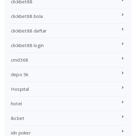
clickbet88
clickbet88 bola
clickbet88 daftar
clickbet88 login
cmd368
depo 5k
Hospital
hotel
ibcbet
idn poker