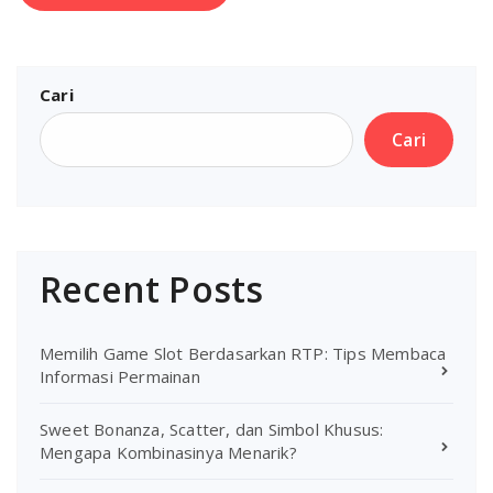
Cari
Cari
Recent Posts
Memilih Game Slot Berdasarkan RTP: Tips Membaca
Informasi Permainan
Sweet Bonanza, Scatter, dan Simbol Khusus:
Mengapa Kombinasinya Menarik?