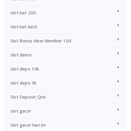
slot bet 200
slot bet kecil
Slot Bonus New Member 100
slot demo
slot depo 10k
slot depo 5k
Slot Deposit Qris
slot gacor
slot gacor hari ini