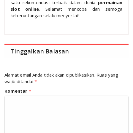
satu rekomendasi terbaik dalam dunia
permainan
slot online
. Selamat mencoba dan semoga
keberuntungan selalu menyertai!
Tinggalkan Balasan
Alamat email Anda tidak akan dipublikasikan.
Ruas yang
wajib ditandai
*
Komentar
*