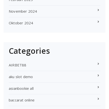
November 2024
Oktober 2024
Categories
AIRBET88
aku slot demo
asianbookie all
baccarat online