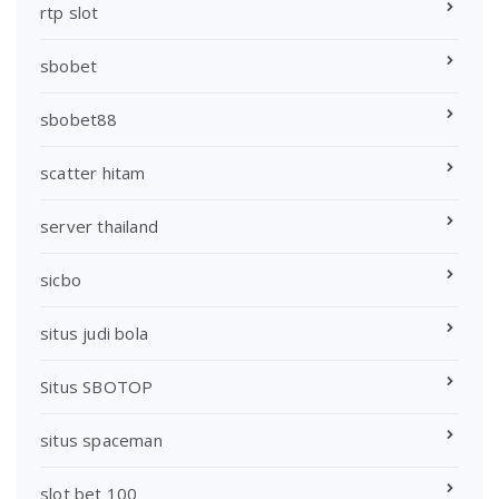
rtp slot
sbobet
sbobet88
scatter hitam
server thailand
sicbo
situs judi bola
Situs SBOTOP
situs spaceman
slot bet 100