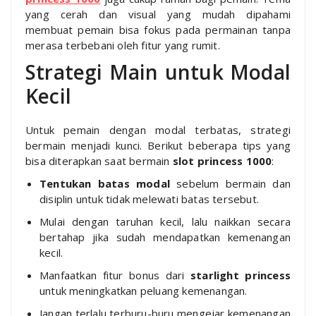
yang cerah dan visual yang mudah dipahami
membuat pemain bisa fokus pada permainan tanpa
merasa terbebani oleh fitur yang rumit.
Strategi Main untuk Modal
Kecil
Untuk pemain dengan modal terbatas, strategi
bermain menjadi kunci. Berikut beberapa tips yang
bisa diterapkan saat bermain
slot princess 1000
:
Tentukan batas modal
sebelum bermain dan
disiplin untuk tidak melewati batas tersebut.
Mulai dengan taruhan kecil, lalu naikkan secara
bertahap jika sudah mendapatkan kemenangan
kecil.
Manfaatkan fitur bonus dari
starlight princess
untuk meningkatkan peluang kemenangan.
Jangan terlalu terburu-buru mengejar kemenangan