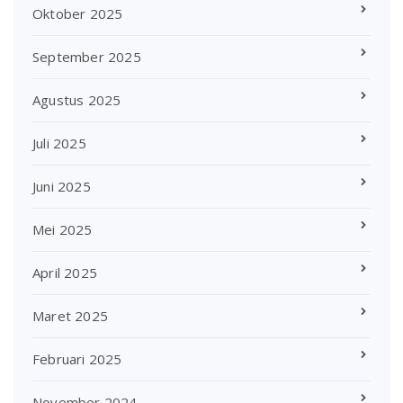
Oktober 2025
September 2025
Agustus 2025
Juli 2025
Juni 2025
Mei 2025
April 2025
Maret 2025
Februari 2025
November 2024