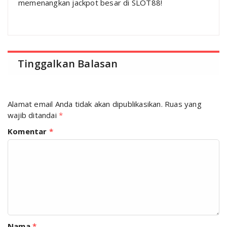
memenangkan jackpot besar di SLOT88!
Tinggalkan Balasan
Alamat email Anda tidak akan dipublikasikan.
Ruas yang
wajib ditandai
*
Komentar
*
Nama
*