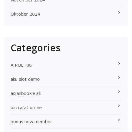
Oktober 2024
Categories
AIRBET88
aku slot demo
asianbookie all
baccarat online
bonus new member