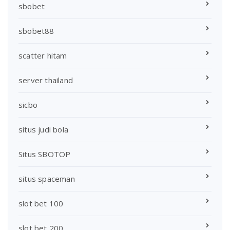
sbobet
sbobet88
scatter hitam
server thailand
sicbo
situs judi bola
Situs SBOTOP
situs spaceman
slot bet 100
slot bet 200