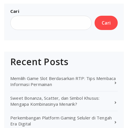
Cari
Cari
Recent Posts
Memilih Game Slot Berdasarkan RTP: Tips Membaca
Informasi Permainan
Sweet Bonanza, Scatter, dan Simbol Khusus:
Mengapa Kombinasinya Menarik?
Perkembangan Platform Gaming Seluler di Tengah
Era Digital