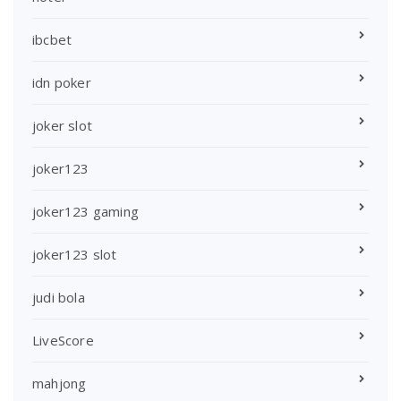
ibcbet
idn poker
joker slot
joker123
joker123 gaming
joker123 slot
judi bola
LiveScore
mahjong