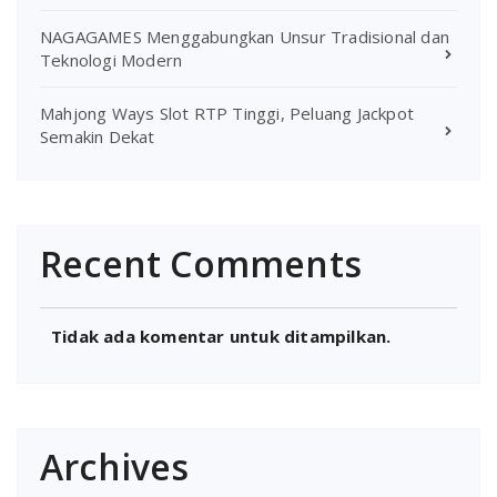
NAGAGAMES Menggabungkan Unsur Tradisional dan
Teknologi Modern
Mahjong Ways Slot RTP Tinggi, Peluang Jackpot
Semakin Dekat
Recent Comments
Tidak ada komentar untuk ditampilkan.
Archives