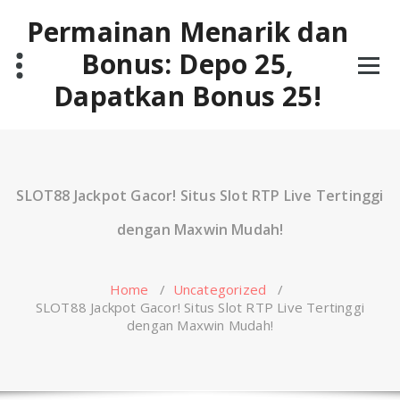
Skip
Permainan Menarik dan
to
content
Bonus: Depo 25,
Dapatkan Bonus 25!
SLOT88 Jackpot Gacor! Situs Slot RTP Live Tertinggi
dengan Maxwin Mudah!
Home
/
Uncategorized
/
SLOT88 Jackpot Gacor! Situs Slot RTP Live Tertinggi
dengan Maxwin Mudah!