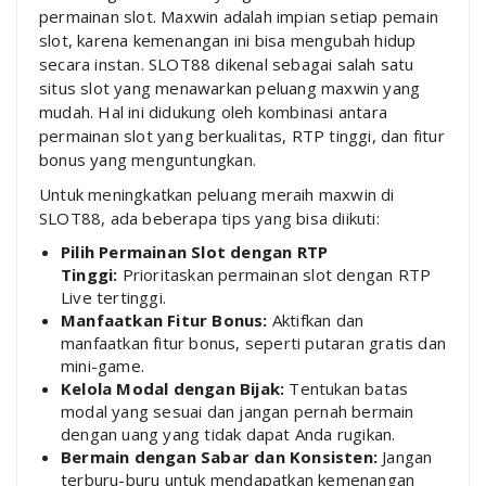
permainan slot. Maxwin adalah impian setiap pemain
slot, karena kemenangan ini bisa mengubah hidup
secara instan. SLOT88 dikenal sebagai salah satu
situs slot yang menawarkan peluang maxwin yang
mudah. Hal ini didukung oleh kombinasi antara
permainan slot yang berkualitas, RTP tinggi, dan fitur
bonus yang menguntungkan.
Untuk meningkatkan peluang meraih maxwin di
SLOT88, ada beberapa tips yang bisa diikuti:
Pilih Permainan Slot dengan RTP
Tinggi:
Prioritaskan permainan slot dengan RTP
Live tertinggi.
Manfaatkan Fitur Bonus:
Aktifkan dan
manfaatkan fitur bonus, seperti putaran gratis dan
mini-game.
Kelola Modal dengan Bijak:
Tentukan batas
modal yang sesuai dan jangan pernah bermain
dengan uang yang tidak dapat Anda rugikan.
Bermain dengan Sabar dan Konsisten:
Jangan
terburu-buru untuk mendapatkan kemenangan