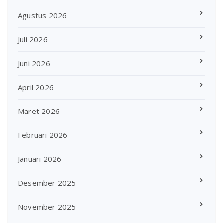
Agustus 2026
Juli 2026
Juni 2026
April 2026
Maret 2026
Februari 2026
Januari 2026
Desember 2025
November 2025