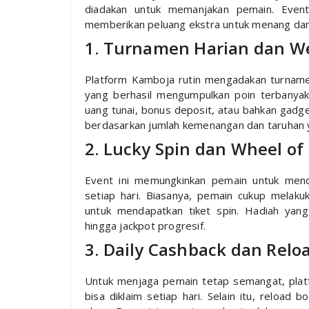
diadakan untuk memanjakan pemain. Event
memberikan peluang ekstra untuk menang dan
1. Turnamen Harian dan W
Platform Kamboja rutin mengadakan turname
yang berhasil mengumpulkan poin terbanya
uang tunai, bonus deposit, atau bahkan gadge
berdasarkan jumlah kemenangan dan taruhan y
2. Lucky Spin dan Wheel of
Event ini memungkinkan pemain untuk men
setiap hari. Biasanya, pemain cukup melaku
untuk mendapatkan tiket spin. Hadiah yang
hingga jackpot progresif.
3. Daily Cashback dan Relo
Untuk menjaga pemain tetap semangat, plat
bisa diklaim setiap hari. Selain itu, reload