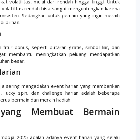
t volatilitas, mulai dari rendah hingga tinggi. Untuk
volatilitas rendah bisa sangat menguntungkan karena
onsisten. Sedangkan untuk pemain yang ingin meraih
di pilihan.
n
itur bonus, seperti putaran gratis, simbol liar, dan
angat membantu meningkatkan peluang mendapatkan
uhan besar.
Harian
boja sering mengadakan event harian yang memberikan
 lucky spin, dan challenge harian adalah beberapa
erus bermain dan meraih hadiah.
 yang Membuat Bermain
Kamboja 2025 adalah adanya event harian yang selalu