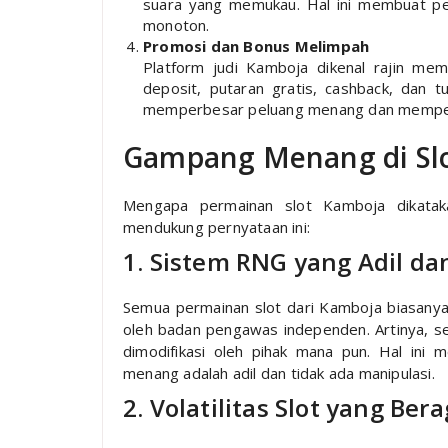
suara yang memukau. Hal ini membuat p
monoton.
Promosi dan Bonus Melimpah
Platform judi Kamboja dikenal rajin me
deposit, putaran gratis, cashback, dan 
memperbesar peluang menang dan memper
Gampang Menang di Slo
Mengapa permainan slot Kamboja dikata
mendukung pernyataan ini:
1. Sistem RNG yang Adil da
Semua permainan slot dari Kamboja biasanya
oleh badan pengawas independen. Artinya, set
dimodifikasi oleh pihak mana pun. Hal in
menang adalah adil dan tidak ada manipulasi.
2. Volatilitas Slot yang Be