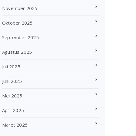
November 2025
Oktober 2025
September 2025
Agustus 2025
Juli 2025
Juni 2025
Mei 2025
April 2025
Maret 2025