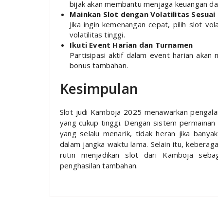
bijak akan membantu menjaga keuangan da
Mainkan Slot dengan Volatilitas Sesuai
Jika ingin kemenangan cepat, pilih slot vol
volatilitas tinggi.
Ikuti Event Harian dan Turnamen
Partisipasi aktif dalam event harian aka
bonus tambahan.
Kesimpulan
Slot judi Kamboja 2025 menawarkan pengal
yang cukup tinggi. Dengan sistem permainan y
yang selalu menarik, tidak heran jika ba
dalam jangka waktu lama. Selain itu, kebera
rutin menjadikan slot dari Kamboja sebag
penghasilan tambahan.