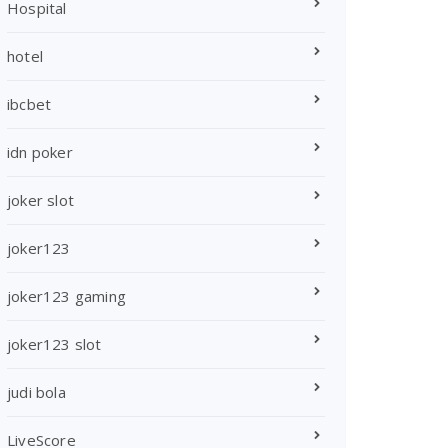
Hospital
hotel
ibcbet
idn poker
joker slot
joker123
joker123 gaming
joker123 slot
judi bola
LiveScore