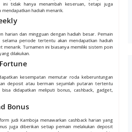
 ini tidak hanya menambah keseruan, tetapi juga
 mendapatkan hadiah menarik.
eekly
n harian dan mingguan dengan hadiah besar. Pemain
k selama periode tertentu akan mendapatkan hadiah
t menarik. Turnamen ini biasanya memiliki sistem poin
ang dilakukan.
 Fortune
dapatkan kesempatan memutar roda keberuntungan
kan deposit atau bermain sejumlah putaran tertentu
 bisa didapatkan meliputi bonus, cashback, gadget,
ad Bonus
form judi Kamboja menawarkan cashback harian yang
 bonus juga diberikan setiap pemain melakukan deposit