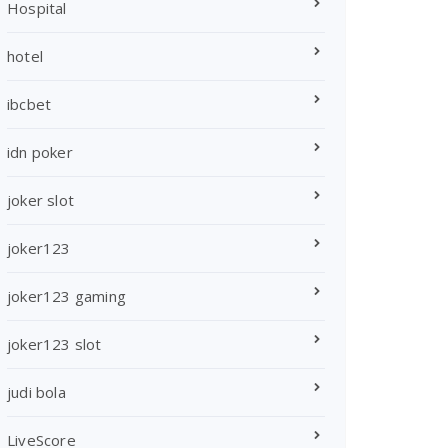
Hospital
hotel
ibcbet
idn poker
joker slot
joker123
joker123 gaming
joker123 slot
judi bola
LiveScore