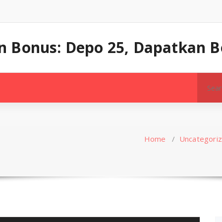
 Bonus: Depo 25, Dapatkan B
Search
for:
Home
/
Uncategori