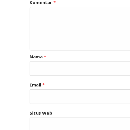
Komentar
*
Nama
*
Email
*
Situs Web