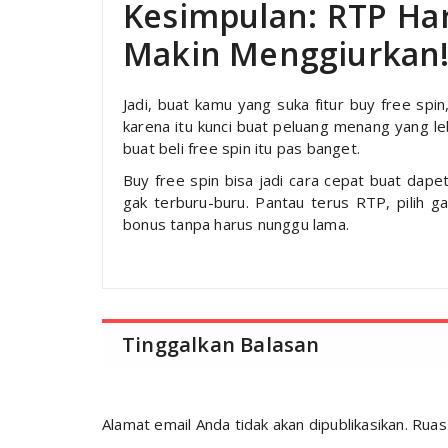
Kesimpulan: RTP Hari
Makin Menggiurkan
Jadi, buat kamu yang suka fitur buy free spin,
karena itu kunci buat peluang menang yang le
buat beli free spin itu pas banget.
Buy free spin bisa jadi cara cepat buat dape
gak terburu-buru. Pantau terus RTP, pilih g
bonus tanpa harus nunggu lama.
Tinggalkan Balasan
Alamat email Anda tidak akan dipublikasikan.
Ruas