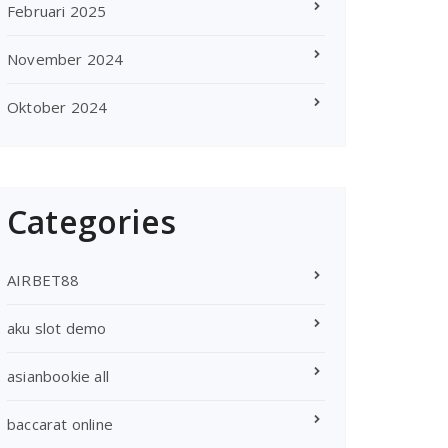
Februari 2025
November 2024
Oktober 2024
Categories
AIRBET88
aku slot demo
asianbookie all
baccarat online