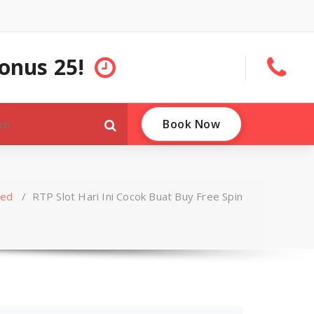
onus 25!
Book Now
zed
/
RTP Slot Hari Ini Cocok Buat Buy Free Spin