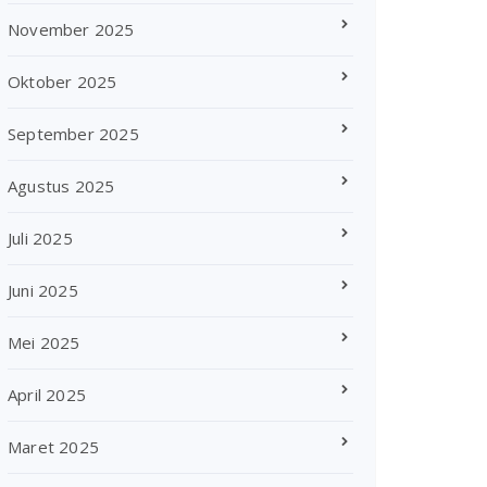
November 2025
Oktober 2025
September 2025
Agustus 2025
Juli 2025
Juni 2025
Mei 2025
April 2025
Maret 2025