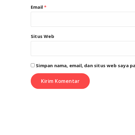
Email
*
Situs Web
Simpan nama, email, dan situs web saya p