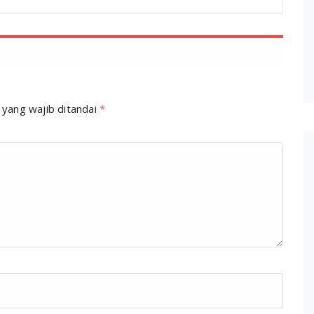
 yang wajib ditandai
*