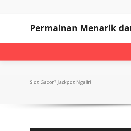
Skip
to
content
Permainan Menarik dan
Slot Gacor? Jackpot Ngalir!