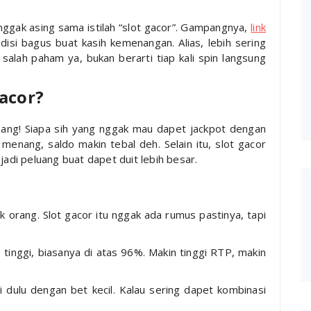
 nggak asing sama istilah “slot gacor”. Gampangnya,
link
disi bagus buat kasih kemenangan. Alias, lebih sering
 salah paham ya, bukan berarti tiap kali spin langsung
acor?
nang! Siapa sih yang nggak mau dapet jackpot dengan
 menang, saldo makin tebal deh. Selain itu, slot gacor
jadi peluang buat dapet duit lebih besar.
ak orang. Slot gacor itu nggak ada rumus pastinya, tapi
tinggi, biasanya di atas 96%. Makin tinggi RTP, makin
 dulu dengan bet kecil. Kalau sering dapet kombinasi