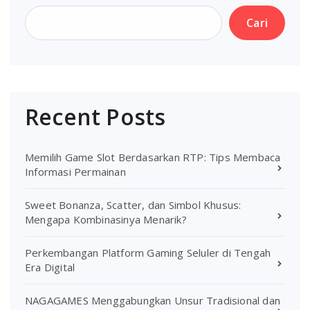
Cari
Recent Posts
Memilih Game Slot Berdasarkan RTP: Tips Membaca
Informasi Permainan
Sweet Bonanza, Scatter, dan Simbol Khusus:
Mengapa Kombinasinya Menarik?
Perkembangan Platform Gaming Seluler di Tengah
Era Digital
NAGAGAMES Menggabungkan Unsur Tradisional dan