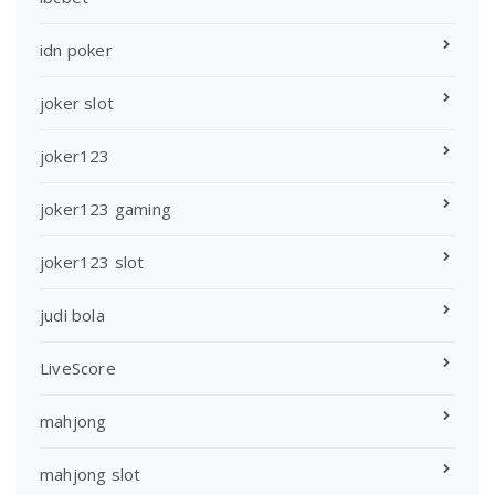
idn poker
joker slot
joker123
joker123 gaming
joker123 slot
judi bola
LiveScore
mahjong
mahjong slot