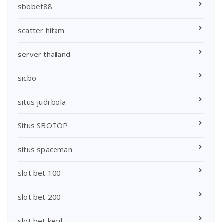
sbobet88
scatter hitam
server thailand
sicbo
situs judi bola
Situs SBOTOP
situs spaceman
slot bet 100
slot bet 200
slot bet kecil