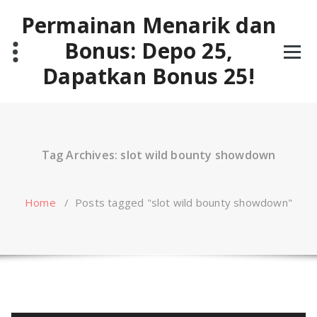
Skip
Permainan Menarik dan
to
content
Bonus: Depo 25,
Dapatkan Bonus 25!
Tag Archives: slot wild bounty showdown
Home
/
Posts tagged "slot wild bounty showdown"