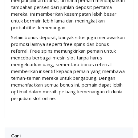
menjadi pilihan utama, di mana pemain mendapatkan
tambahan persen dari jumlah deposit pertama
mereka. Ini memberikan kesempatan lebih besar
untuk bermain lebih lama dan meningkatkan
probabilitas kemenangan.
Selain bonus deposit, banyak situs juga menawarkan
promosi lainnya seperti free spins dan bonus
referral. Free spins memungkinkan pemain untuk
mencoba berbagai mesin slot tanpa harus
mengeluarkan uang, sementara bonus referral
memberikan insentif kepada pemain yang membawa
teman-teman mereka untuk bergabung. Dengan
memanfaatkan semua bonus ini, pemain dapat lebih
optimal dalam meraih peluang kemenangan di dunia
perjudian slot online.
Cari