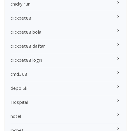
chicky run
clickbet88
clickbet88 bola
clickbet88 daftar
clickbet88 login
cmd368
depo 5k
Hospital
hotel
ibcbet