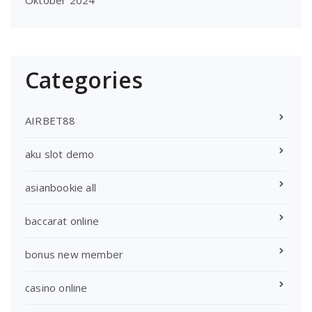
Categories
AIRBET88
aku slot demo
asianbookie all
baccarat online
bonus new member
casino online