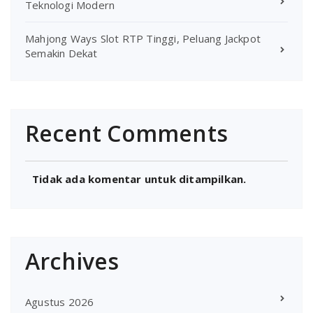
Teknologi Modern
Mahjong Ways Slot RTP Tinggi, Peluang Jackpot
Semakin Dekat
Recent Comments
Tidak ada komentar untuk ditampilkan.
Archives
Agustus 2026