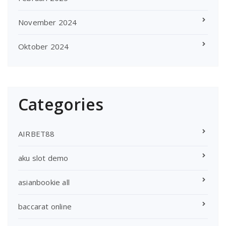
November 2024
Oktober 2024
Categories
AIRBET88
aku slot demo
asianbookie all
baccarat online