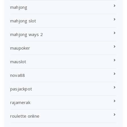
mahjong
mahjong slot
mahjong ways 2
maupoker
mauslot
nova88
pasjackpot
rajamerak
roulette online