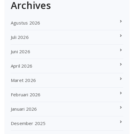
Archives
Agustus 2026
Juli 2026
Juni 2026
April 2026
Maret 2026
Februari 2026
Januari 2026
Desember 2025