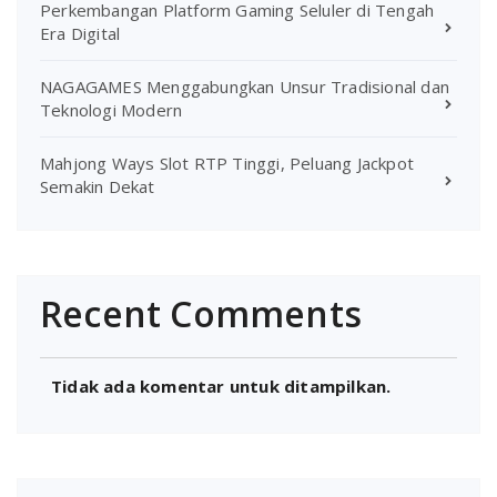
Perkembangan Platform Gaming Seluler di Tengah
Era Digital
NAGAGAMES Menggabungkan Unsur Tradisional dan
Teknologi Modern
Mahjong Ways Slot RTP Tinggi, Peluang Jackpot
Semakin Dekat
Recent Comments
Tidak ada komentar untuk ditampilkan.