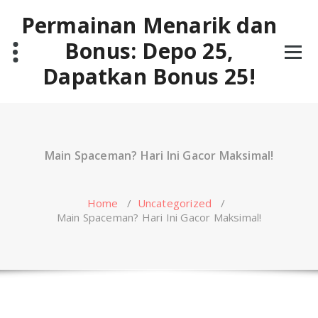
Skip
Permainan Menarik dan
to
content
Bonus: Depo 25,
Dapatkan Bonus 25!
Main Spaceman? Hari Ini Gacor Maksimal!
Home
/
Uncategorized
/
Main Spaceman? Hari Ini Gacor Maksimal!