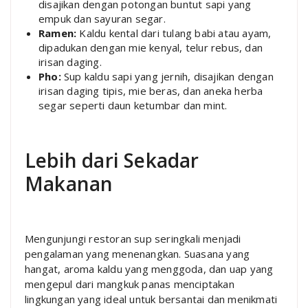
disajikan dengan potongan buntut sapi yang
empuk dan sayuran segar.
Ramen:
Kaldu kental dari tulang babi atau ayam,
dipadukan dengan mie kenyal, telur rebus, dan
irisan daging.
Pho:
Sup kaldu sapi yang jernih, disajikan dengan
irisan daging tipis, mie beras, dan aneka herba
segar seperti daun ketumbar dan mint.
Lebih dari Sekadar
Makanan
Mengunjungi restoran sup seringkali menjadi
pengalaman yang menenangkan. Suasana yang
hangat, aroma kaldu yang menggoda, dan uap yang
mengepul dari mangkuk panas menciptakan
lingkungan yang ideal untuk bersantai dan menikmati