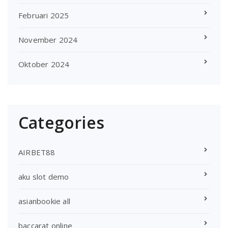
Februari 2025
November 2024
Oktober 2024
Categories
AIRBET88
aku slot demo
asianbookie all
baccarat online