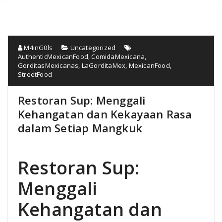
M4inG0ls
Uncategorized
AuthenticMexicanFood
,
ComidaMexicana
,
GorditasMexicanas
,
LaGorditaMex
,
MexicanFood
,
StreetFood
Restoran Sup: Menggali
Kehangatan dan Kekayaan Rasa
dalam Setiap Mangkuk
Restoran Sup:
Menggali
Kehangatan dan