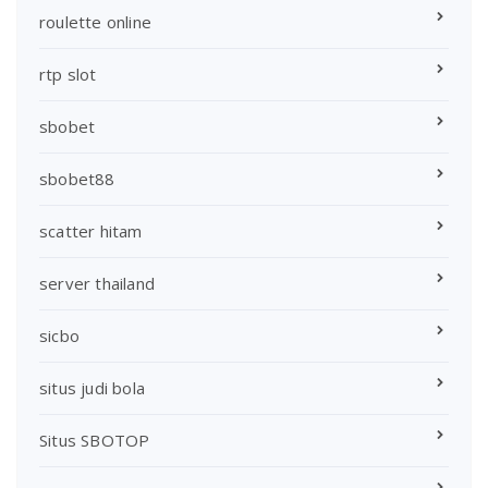
roulette online
rtp slot
sbobet
sbobet88
scatter hitam
server thailand
sicbo
situs judi bola
Situs SBOTOP