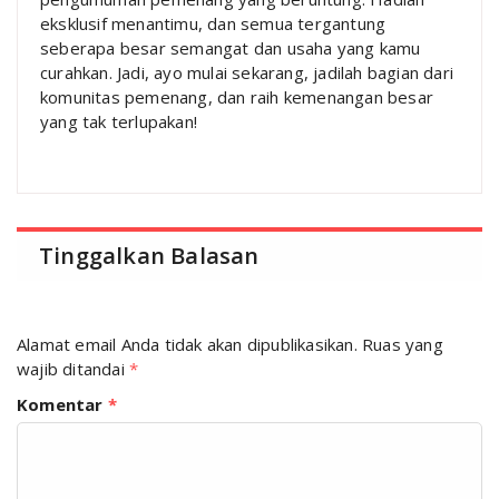
eksklusif menantimu, dan semua tergantung
seberapa besar semangat dan usaha yang kamu
curahkan. Jadi, ayo mulai sekarang, jadilah bagian dari
komunitas pemenang, dan raih kemenangan besar
yang tak terlupakan!
Tinggalkan Balasan
Alamat email Anda tidak akan dipublikasikan.
Ruas yang
wajib ditandai
*
Komentar
*