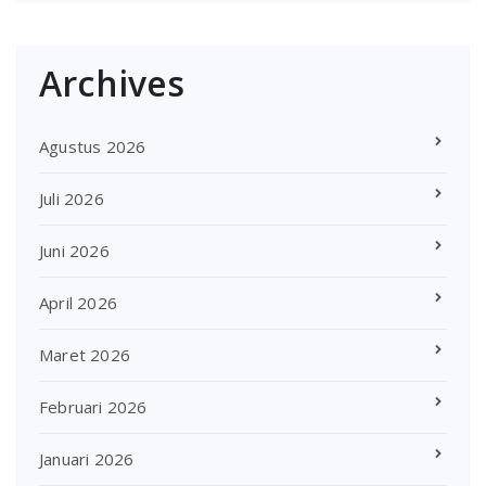
Archives
Agustus 2026
Juli 2026
Juni 2026
April 2026
Maret 2026
Februari 2026
Januari 2026