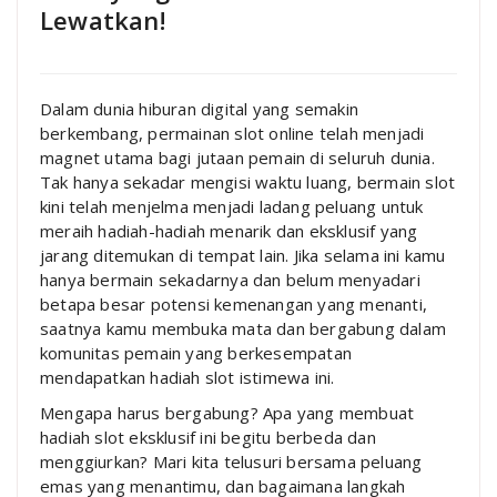
Lewatkan!
Dalam dunia hiburan digital yang semakin
berkembang, permainan slot online telah menjadi
magnet utama bagi jutaan pemain di seluruh dunia.
Tak hanya sekadar mengisi waktu luang, bermain slot
kini telah menjelma menjadi ladang peluang untuk
meraih hadiah-hadiah menarik dan eksklusif yang
jarang ditemukan di tempat lain. Jika selama ini kamu
hanya bermain sekadarnya dan belum menyadari
betapa besar potensi kemenangan yang menanti,
saatnya kamu membuka mata dan bergabung dalam
komunitas pemain yang berkesempatan
mendapatkan hadiah slot istimewa ini.
Mengapa harus bergabung? Apa yang membuat
hadiah slot eksklusif ini begitu berbeda dan
menggiurkan? Mari kita telusuri bersama peluang
emas yang menantimu, dan bagaimana langkah