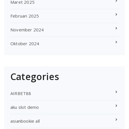
Maret 2025
Februari 2025
November 2024
Oktober 2024
Categories
AIRBET88
aku slot demo
asianbookie all