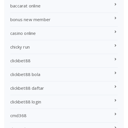
baccarat online
bonus new member
casino online
chicky run
clickbet88
clickbet88 bola
clickbet88 daftar
clickbet88 login
cmd368