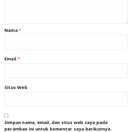
Nama
*
Email
*
Situs Web
Simpan nama, email, dan situs web saya pada
peramban ini untuk komentar saya berikutnya.