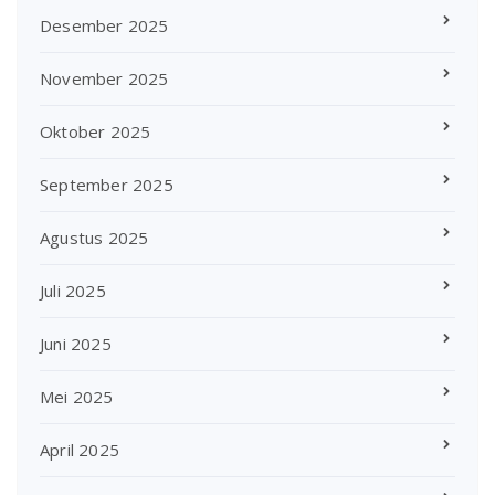
Desember 2025
November 2025
Oktober 2025
September 2025
Agustus 2025
Juli 2025
Juni 2025
Mei 2025
April 2025