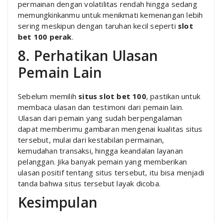
permainan dengan volatilitas rendah hingga sedang
memungkinkanmu untuk menikmati kemenangan lebih
sering meskipun dengan taruhan kecil seperti
slot
bet 100 perak
.
8. Perhatikan Ulasan
Pemain Lain
Sebelum memilih
situs slot bet 100
, pastikan untuk
membaca ulasan dan testimoni dari pemain lain.
Ulasan dari pemain yang sudah berpengalaman
dapat memberimu gambaran mengenai kualitas situs
tersebut, mulai dari kestabilan permainan,
kemudahan transaksi, hingga keandalan layanan
pelanggan. Jika banyak pemain yang memberikan
ulasan positif tentang situs tersebut, itu bisa menjadi
tanda bahwa situs tersebut layak dicoba.
Kesimpulan