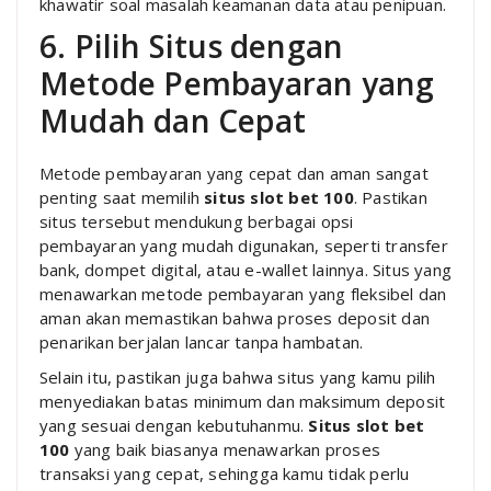
khawatir soal masalah keamanan data atau penipuan.
6. Pilih Situs dengan
Metode Pembayaran yang
Mudah dan Cepat
Metode pembayaran yang cepat dan aman sangat
penting saat memilih
situs slot bet 100
. Pastikan
situs tersebut mendukung berbagai opsi
pembayaran yang mudah digunakan, seperti transfer
bank, dompet digital, atau e-wallet lainnya. Situs yang
menawarkan metode pembayaran yang fleksibel dan
aman akan memastikan bahwa proses deposit dan
penarikan berjalan lancar tanpa hambatan.
Selain itu, pastikan juga bahwa situs yang kamu pilih
menyediakan batas minimum dan maksimum deposit
yang sesuai dengan kebutuhanmu.
Situs slot bet
100
yang baik biasanya menawarkan proses
transaksi yang cepat, sehingga kamu tidak perlu