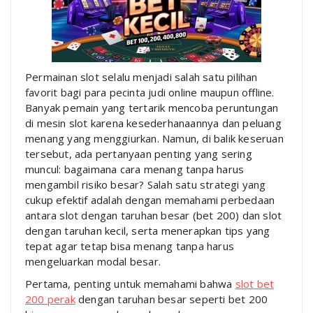
Permainan slot selalu menjadi salah satu pilihan
favorit bagi para pecinta judi online maupun offline.
Banyak pemain yang tertarik mencoba peruntungan
di mesin slot karena kesederhanaannya dan peluang
menang yang menggiurkan. Namun, di balik keseruan
tersebut, ada pertanyaan penting yang sering
muncul: bagaimana cara menang tanpa harus
mengambil risiko besar? Salah satu strategi yang
cukup efektif adalah dengan memahami perbedaan
antara slot dengan taruhan besar (bet 200) dan slot
dengan taruhan kecil, serta menerapkan tips yang
tepat agar tetap bisa menang tanpa harus
mengeluarkan modal besar.
Pertama, penting untuk memahami bahwa
slot bet
200 perak
dengan taruhan besar seperti bet 200