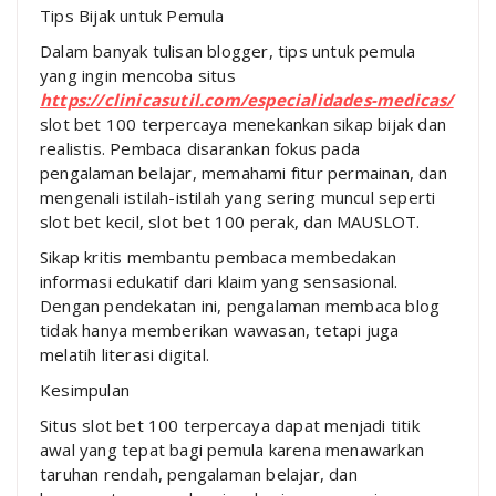
Tips Bijak untuk Pemula
Dalam banyak tulisan blogger, tips untuk pemula
yang ingin mencoba situs
https://clinicasutil.com/especialidades-medicas/
slot bet 100 terpercaya menekankan sikap bijak dan
realistis. Pembaca disarankan fokus pada
pengalaman belajar, memahami fitur permainan, dan
mengenali istilah-istilah yang sering muncul seperti
slot bet kecil, slot bet 100 perak, dan MAUSLOT.
Sikap kritis membantu pembaca membedakan
informasi edukatif dari klaim yang sensasional.
Dengan pendekatan ini, pengalaman membaca blog
tidak hanya memberikan wawasan, tetapi juga
melatih literasi digital.
Kesimpulan
Situs slot bet 100 terpercaya dapat menjadi titik
awal yang tepat bagi pemula karena menawarkan
taruhan rendah, pengalaman belajar, dan