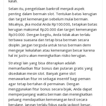
kalah.
Selain itu, pengelolaan bankroll menjadi aspek
penting dalam bermain slot. Tentukan batas kerugian
dan target kemenangan sebelum mulai bermain.
Misalnya, jika modal Anda Rp100.000, tetapkan batas
kerugian maksimal Rp20.000 dan target kemenangan
Rp30.000. Dengan begitu, Anda tidak akan terlalu
terbawa suasana dan tetap bisa bermain secara
disiplin. Jangan tergoda untuk terus bermain demi
mengejar kekalahan atau kemenangan besar karena
hal ini justru akan meningkatkan risiko kerugian.
Strategi lain yang bisa diterapkan adalah
memanfaatkan fitur bonus dan putaran gratis yang
disediakan mesin slot. Banyak game slot
menawarkan fitur ini sebagai insentif bagi pemain
agar tetap bertahan di permainan. Dengan
menggunakan fitur bonus secara bijak, Anda dapat
memperpanjang waktu bermain dan meningkatkan
peluang mendapatkan kemenangan kecil secara
berulang. Jangan terlalu fokus pada jackpot besar,