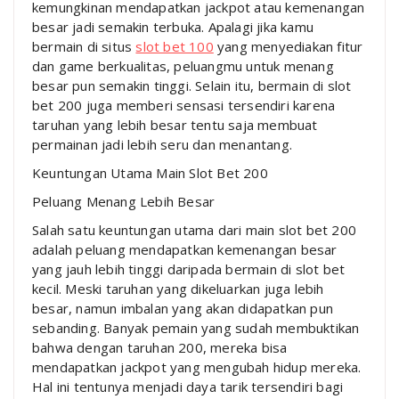
kemungkinan mendapatkan jackpot atau kemenangan
besar jadi semakin terbuka. Apalagi jika kamu
bermain di situs
slot bet 100
yang menyediakan fitur
dan game berkualitas, peluangmu untuk menang
besar pun semakin tinggi. Selain itu, bermain di slot
bet 200 juga memberi sensasi tersendiri karena
taruhan yang lebih besar tentu saja membuat
permainan jadi lebih seru dan menantang.
Keuntungan Utama Main Slot Bet 200
Peluang Menang Lebih Besar
Salah satu keuntungan utama dari main slot bet 200
adalah peluang mendapatkan kemenangan besar
yang jauh lebih tinggi daripada bermain di slot bet
kecil. Meski taruhan yang dikeluarkan juga lebih
besar, namun imbalan yang akan didapatkan pun
sebanding. Banyak pemain yang sudah membuktikan
bahwa dengan taruhan 200, mereka bisa
mendapatkan jackpot yang mengubah hidup mereka.
Hal ini tentunya menjadi daya tarik tersendiri bagi