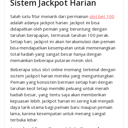
Sistem Jackpot Harian
Salah satu fitur menarik dari permainan
slot bet 100
adalah adanya jackpot harian. Jackpot ini bisa
didapatkan oleh pemain yang beruntung dengan
taruhan berapapun, termasuk taruhan 100 perak.
Setiap hari, jackpot ini akan terakumulasi dan pemain
bisa mendapatkan kesempatan untuk memenangkan
total hadiah yang sangat besar hanya dengan
memainkan beberapa putaran mesin slot.
Beberapa situs slot online memang terkenal dengan
sistem jackpot harian mereka yang menguntungkan.
Pemain yang konsisten bermain setiap hari dengan
taruhan kecil tetap memiliki peluang untuk meraih
hadiah besar, yang tentu saja akan memberikan
kepuasan lebih. Jackpot harian ini sering kali menjadi
daya tarik utama bagi pemain baru maupun pemain
lama, karena kesempatan untuk menang sangat
terbuka lebar.