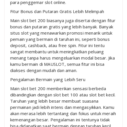
para penggemar slot online.
Fitur Bonus dan Putaran Gratis Lebih Melimpah
Main slot bet 200 biasanya juga disertai dengan fitur
bonus dan putaran gratis yang lebih banyak. Banyak
situs slot yang menawarkan promosi menarik untuk
pemain yang bermain di taruhan ini, seperti bonus
deposit, cashback, atau free spin. Fitur ini tentu
sangat membantu untuk meningkatkan peluang
menang tanpa harus mengeluarkan modal besar. Jika
kamu bermain di MAUSLOT, semua fitur ini bisa
diakses dengan mudah dan aman.
Pengalaman Bermain yang Lebih Seru
Main slot bet 200 memberikan sensasi berbeda
dibandingkan dengan slot bet 100 atau slot bet kecil.
Taruhan yang lebih besar membuat suasana
permainan jadi lebih intens dan mengasyikkan. Kamu
akan merasa lebih tertantang dan fokus untuk meraih
kemenangan besar. Pengalaman ini tentunya tidak
bisa didapatkan saat bermain dengan taruhan kecil,