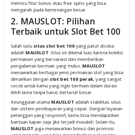
memicu fitur bonus atau free spins yang bisa
mengarah pada kemenangan besar.
2. MAUSLOT: Pilihan
Terbaik untuk Slot Bet 100
Salah satu
situs slot bet 100
yang patut dicoba
adalah
MAUSLOT
. Situs ini dikenal luas karena koleksi
permainan yang bervariasi dan memberikan
pengalaman bermain yang mulus.
MAUSLOT
menawarkan berbagai jenis permainan slot yang bisa
dimainkan dengan
slot bet 100 perak
, yang sangat
cocok untuk kamu yang ingin bermain dalam durasi
lebih lama tanpa harus bertaruh besar.
Keunggulan utama
MAUSLOT
adalah stabilitas situs
dan sistem pembayaran yang cepat. Dengan layanan
pelanggan yang responsif, kamu bisa mendapatkan
bantuan kapan saja jika terjadi masalah. Selain itu,
MAUSLOT
juga menawarkan bonus dan promosi