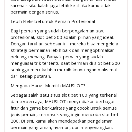
karena risiko kalah juga lebih kecil jika kamu tidak
bermain dengan serius.
Lebih Fleksibel untuk Pemain Profesional
Bagi pemain yang sudah berpengalaman atau
profesional, slot bet 200 adalah pilihan yang ideal.
Dengan taruhan sebesar ini, mereka bisa mengelola
strategi permainan lebih baik dan mengoptimalkan
peluang menang. Banyak pemain yang sudah
menguasai trik tertentu saat bermain di slot bet 200
sehingga mereka bisa meraih keuntungan maksimal
dari setiap putaran.
Mengapa Harus Memilih MAUSLOT?
Sebagai salah satu situs slot bet 100 yang terkenal
dan terpercaya, MAUSLOT menyediakan berbagai
fitur dan game berkualitas yang cocok untuk semua
jenis pemain, termasuk yang ingin mencoba slot bet
200. Di sini, kamu akan mendapatkan pengalaman
bermain yang aman, nyaman, dan menyenangkan.