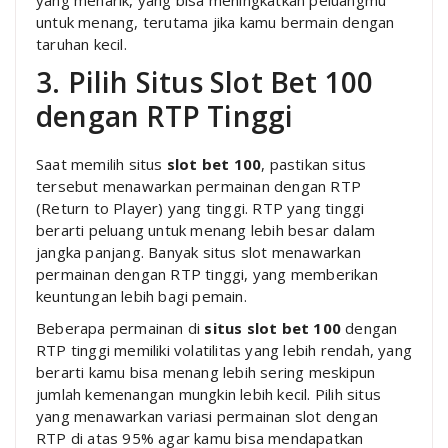
yang menarik, yang bisa meningkatkan peluangmu
untuk menang, terutama jika kamu bermain dengan
taruhan kecil.
3. Pilih Situs Slot Bet 100
dengan RTP Tinggi
Saat memilih situs
slot bet 100
, pastikan situs
tersebut menawarkan permainan dengan RTP
(Return to Player) yang tinggi. RTP yang tinggi
berarti peluang untuk menang lebih besar dalam
jangka panjang. Banyak situs slot menawarkan
permainan dengan RTP tinggi, yang memberikan
keuntungan lebih bagi pemain.
Beberapa permainan di
situs slot bet 100
dengan
RTP tinggi memiliki volatilitas yang lebih rendah, yang
berarti kamu bisa menang lebih sering meskipun
jumlah kemenangan mungkin lebih kecil. Pilih situs
yang menawarkan variasi permainan slot dengan
RTP di atas 95% agar kamu bisa mendapatkan