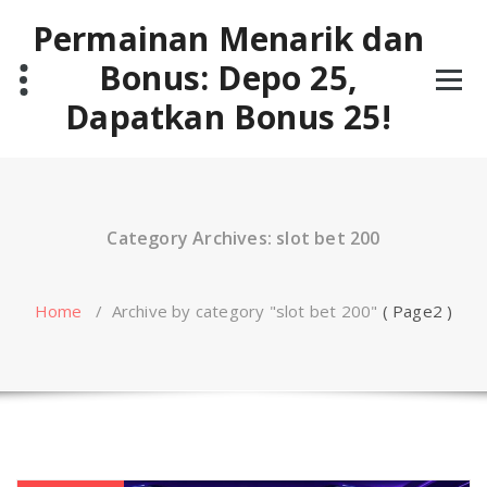
Skip
Permainan Menarik dan
to
content
Bonus: Depo 25,
Dapatkan Bonus 25!
Category Archives: slot bet 200
Home
/
Archive by category "slot bet 200"
( Page2 )