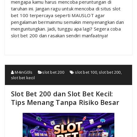
mengapa kamu harus mencoba peruntungan di
taruhan ini. Jangan ragu untuk mencoba di situs slot
bet 100 terpercaya seperti MAUSLOT agar
pengalaman bermainmu semakin menyenangkan dan
menguntungkan. Jadi, tunggu apa lagi? Segera coba
slot bet 200 dan rasakan sendiri manfaatnya!
M4inG0ls
slot bet 200
slot bet 100
,
slot bet 200
,
slot bet kecil
Slot Bet 200 dan Slot Bet Kecil:
Tips Menang Tanpa Risiko Besar