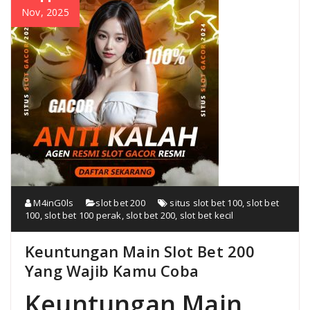
Nov, 2025
M4inG0ls
slot bet 200
situs slot bet 100
,
slot bet
100
,
slot bet 100 perak
,
slot bet 200
,
slot bet kecil
Keuntungan Main Slot Bet 200
Yang Wajib Kamu Coba
Keuntungan Main