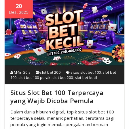
20
Des, 2025
M4inG0ls
slot bet 200
situs slot bet 100
,
slot bet
100
,
slot bet 100 perak
,
slot bet 200
,
slot bet kecil
Situs Slot Bet 100 Terpercaya
yang Wajib Dicoba Pemula
Dalam dunia hiburan digital, topik situs slot bet 100
terpercaya selalu menarik perhatian, terutama bagi
pemula yang ingin memulai pengalaman bermain