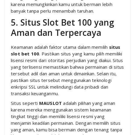
karena memungkinkan kamu untuk bermain lebih
banyak tanpa perlu menambah taruhan.
5. Situs Slot Bet 100 yang
Aman dan Terpercaya
Keamanan adalah faktor utama dalam memilih
situs
slot bet 100
. Pastikan situs yang kamu pilih memiliki
lisensi resmi dari otoritas perjudian yang diakui. Situs
yang terlisensi memastikan bahwa permainan di situs
tersebut adil dan aman untuk dimainkan. Selain itu,
pastikan situs tersebut menggunakan teknologi
enkripsi SSL untuk melindungi data pribadi dan
transaksi keuanganmu.
Situs seperti
MAUSLOT
adalah pilihan yang aman
karena mereka menggunakan sistem keamanan
tingkat tinggi dan memiliki lisensi resmi yang
menjamin keadilan permainan. Dengan memilih situs
yang aman, kamu bisa bermain dengan tenang tanpa