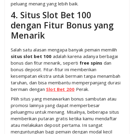
peluang menang yang lebih baik.
4. Situs Slot Bet 100
dengan Fitur Bonus yang
Menarik
Salah satu alasan mengapa banyak pemain memilih
situs slot bet 100
adalah karena adanya berbagai
bonus dan fitur menarik, seperti
free spins
dan
bonus deposit. Fitur-fitur ini memberikan
kesempatan ekstra untuk bermain tanpa menambah
taruhan, dan bisa membantu memperpanjang durasi
bermain dengan
Slot Bet 200
Perak.
Pilih situs yang menawarkan bonus sambutan atau
promosi lainnya yang dapat memperbesar
peluangmu untuk menang. Misalnya, beberapa situs
memberikan putaran gratis ketika kamu mendaftar
atau melakukan deposit pertama. Ini sangat
menguntungkan bagi pemain dengan modal kecil