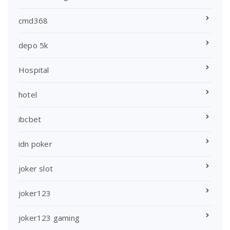
cmd368
depo 5k
Hospital
hotel
ibcbet
idn poker
joker slot
joker123
joker123 gaming