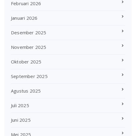
Februari 2026
Januari 2026
Desember 2025
November 2025
Oktober 2025
September 2025
Agustus 2025
Juli 2025
Juni 2025
Mei 2025