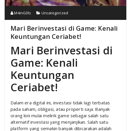
M4inG0ls
Uncategorized
Mari Berinvestasi di Game: Kenali
Keuntungan Ceriabet!
Mari Berinvestasi di
Game: Kenali
Keuntungan
Ceriabet!
Dalam era digital ini, investasi tidak lagi terbatas
pada saham, obligasi, atau properti saja. Banyak
orang kini mulai melirik game sebagai salah satu
alternatif investasi yang menjanjikan. Salah satu
platform yang semakin banyak dibicarakan adalah