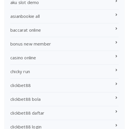
aku slot demo
asianbookie all
baccarat online
bonus new member
casino online
chicky run
clickbet88
clickbet88 bola
clickbet88 daftar
clickbet88 login