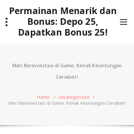
Skip
Permainan Menarik dan
to
content
Bonus: Depo 25,
Dapatkan Bonus 25!
Mari Berinvestasi di Game: Kenali Keuntungan
Ceriabet!
Home
/
Uncategorized
/
Mari Berinvestasi di Game: Kenali Keuntungan Ceriabet!