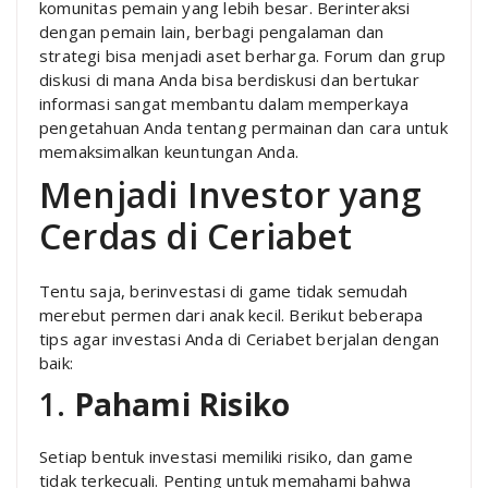
komunitas pemain yang lebih besar. Berinteraksi
dengan pemain lain, berbagi pengalaman dan
strategi bisa menjadi aset berharga. Forum dan grup
diskusi di mana Anda bisa berdiskusi dan bertukar
informasi sangat membantu dalam memperkaya
pengetahuan Anda tentang permainan dan cara untuk
memaksimalkan keuntungan Anda.
Menjadi Investor yang
Cerdas di Ceriabet
Tentu saja, berinvestasi di game tidak semudah
merebut permen dari anak kecil. Berikut beberapa
tips agar investasi Anda di Ceriabet berjalan dengan
baik:
1.
Pahami Risiko
Setiap bentuk investasi memiliki risiko, dan game
tidak terkecuali. Penting untuk memahami bahwa