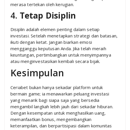
merasa tertekan oleh kerugian.
4.
Tetap Disiplin
Disiplin adalah elemen penting dalam setiap
investasi. Setelah menetapkan strategi dan batasan,
ikuti dengan ketat. Jangan biarkan emosi
mengganggu keputusan Anda. Jika telah meraih
keuntungan, pertimbangkan untuk menyimpannya
atau menginvestasikan kembali secara bijak.
Kesimpulan
Ceriabet bukan hanya sekadar platform untuk
bermain game; ia menawarkan peluang investasi
yang menarik bagi siapa saja yang bersedia
mengambil langkah lebih jauh dari sekadar hiburan.
Dengan kesempatan untuk menghasilkan uang,
memanfaatkan bonus, mengembangkan
keterampilan, dan berpartisipasi dalam komunitas