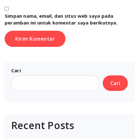
Simpan nama, email, dan situs web saya pada
peramban ini untuk komentar saya berikutnya.
Cari
Cari
Recent Posts