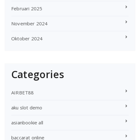
Februari 2025
November 2024
Oktober 2024
Categories
AIRBET88
aku slot demo
asianbookie all
baccarat online