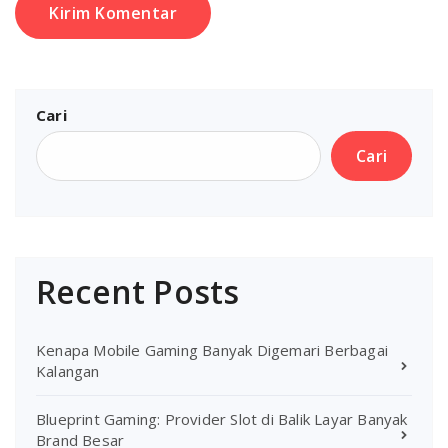
Cari
Cari
Recent Posts
Kenapa Mobile Gaming Banyak Digemari Berbagai
Kalangan
Blueprint Gaming: Provider Slot di Balik Layar Banyak
Brand Besar