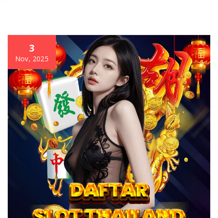
3
Nov, 2025