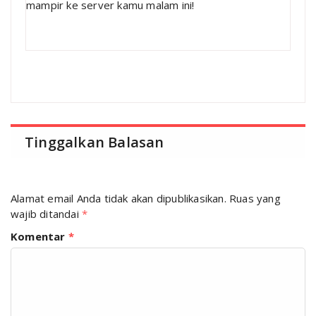
mampir ke server kamu malam ini!
Tinggalkan Balasan
Alamat email Anda tidak akan dipublikasikan.
Ruas yang
wajib ditandai
*
Komentar
*