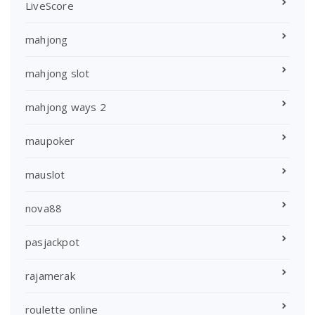
LiveScore
mahjong
mahjong slot
mahjong ways 2
maupoker
mauslot
nova88
pasjackpot
rajamerak
roulette online