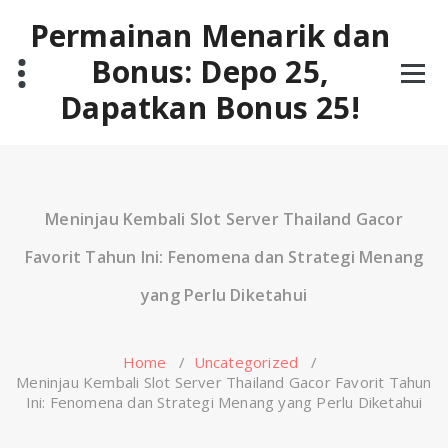
Skip
Permainan Menarik dan
to
content
Bonus: Depo 25,
Dapatkan Bonus 25!
Meninjau Kembali Slot Server Thailand Gacor
Favorit Tahun Ini: Fenomena dan Strategi Menang
yang Perlu Diketahui
Home
/
Uncategorized
/
Meninjau Kembali Slot Server Thailand Gacor Favorit Tahun
Ini: Fenomena dan Strategi Menang yang Perlu Diketahui