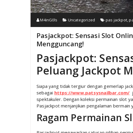
M4inG0ls
Uncategorized
pas jackpot
,
p
Pasjackpot: Sensasi Slot Onl
Mengguncang!
Pasjackpot: Sensa
Peluang Jackpot 
Siapa yang tidak tergiur dengan gemerlap jack
sebagai
https://www.patsysnailbar.com/
j
spektakuler. Dengan koleksi permainan slot 
Pasjackpot menjanjikan pengalaman bermain y
Ragam Permainan Sl
Pasjackpot menawarkan ratusan pilihan perma