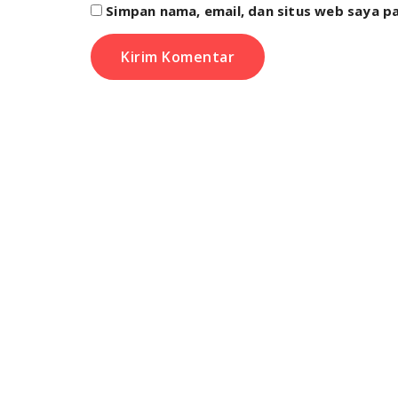
Simpan nama, email, dan situs web saya p