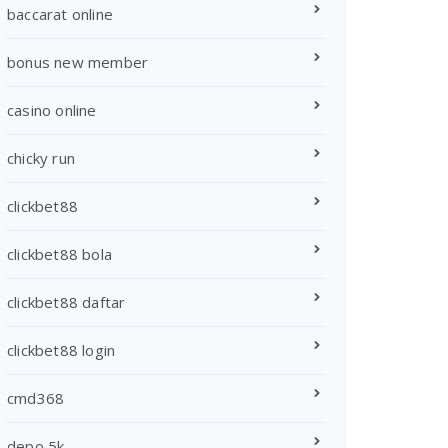
baccarat online
bonus new member
casino online
chicky run
clickbet88
clickbet88 bola
clickbet88 daftar
clickbet88 login
cmd368
depo 5k