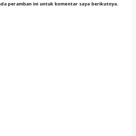
ada peramban ini untuk komentar saya berikutnya.