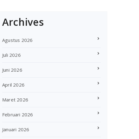
Archives
Agustus 2026
Juli 2026
Juni 2026
April 2026
Maret 2026
Februari 2026
Januari 2026