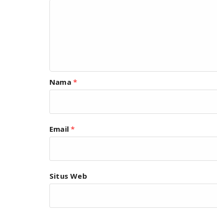
Nama
*
Email
*
Situs Web