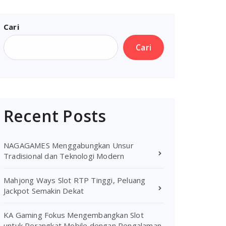
Cari
Cari
Recent Posts
NAGAGAMES Menggabungkan Unsur
Tradisional dan Teknologi Modern
Mahjong Ways Slot RTP Tinggi, Peluang
Jackpot Semakin Dekat
KA Gaming Fokus Mengembangkan Slot
untuk Perangkat Mobile dengan Pengalaman