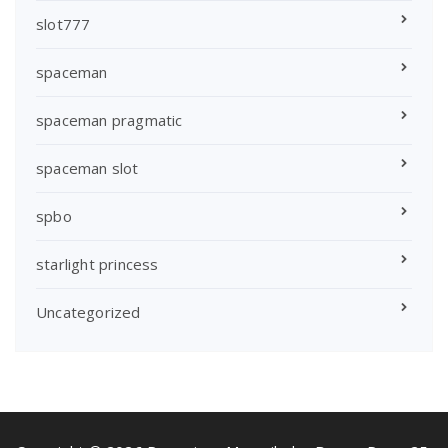
slot777
spaceman
spaceman pragmatic
spaceman slot
spbo
starlight princess
Uncategorized