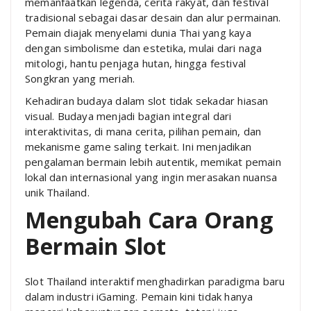
memanfaatkan legenda, cerita rakyat, dan festival
tradisional sebagai dasar desain dan alur permainan.
Pemain diajak menyelami dunia Thai yang kaya
dengan simbolisme dan estetika, mulai dari naga
mitologi, hantu penjaga hutan, hingga festival
Songkran yang meriah.
Kehadiran budaya dalam slot tidak sekadar hiasan
visual. Budaya menjadi bagian integral dari
interaktivitas, di mana cerita, pilihan pemain, dan
mekanisme game saling terkait. Ini menjadikan
pengalaman bermain lebih autentik, memikat pemain
lokal dan internasional yang ingin merasakan nuansa
unik Thailand.
Mengubah Cara Orang
Bermain Slot
Slot Thailand interaktif menghadirkan paradigma baru
dalam industri iGaming. Pemain kini tidak hanya