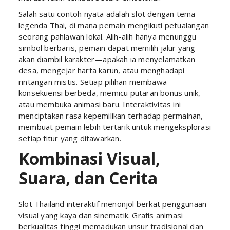
Salah satu contoh nyata adalah slot dengan tema
legenda Thai, di mana pemain mengikuti petualangan
seorang pahlawan lokal. Alih-alih hanya menunggu
simbol berbaris, pemain dapat memilih jalur yang
akan diambil karakter—apakah ia menyelamatkan
desa, mengejar harta karun, atau menghadapi
rintangan mistis. Setiap pilihan membawa
konsekuensi berbeda, memicu putaran bonus unik,
atau membuka animasi baru. Interaktivitas ini
menciptakan rasa kepemilikan terhadap permainan,
membuat pemain lebih tertarik untuk mengeksplorasi
setiap fitur yang ditawarkan.
Kombinasi Visual,
Suara, dan Cerita
Slot Thailand interaktif menonjol berkat penggunaan
visual yang kaya dan sinematik. Grafis animasi
berkualitas tinggi memadukan unsur tradisional dan