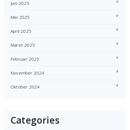
Juni 2025
Mei 2025
April 2025
Maret 2025
Februari 2025
November 2024
Oktober 2024
Categories