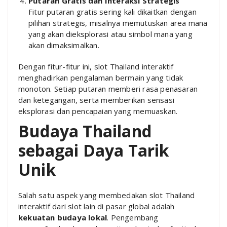
Putaran Gratis dan Interaksi Strategis
Fitur putaran gratis sering kali dikaitkan dengan
pilihan strategis, misalnya memutuskan area mana
yang akan dieksplorasi atau simbol mana yang
akan dimaksimalkan.
Dengan fitur-fitur ini, slot Thailand interaktif
menghadirkan pengalaman bermain yang tidak
monoton. Setiap putaran memberi rasa penasaran
dan ketegangan, serta memberikan sensasi
eksplorasi dan pencapaian yang memuaskan.
Budaya Thailand
sebagai Daya Tarik
Unik
Salah satu aspek yang membedakan slot Thailand
interaktif dari slot lain di pasar global adalah
kekuatan budaya lokal
. Pengembang