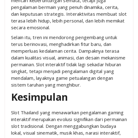
mencari keberuntungan semata, tetapi juga
pengalaman bermain yang penuh dinamika, cerita,
dan keputusan strategis. Interaktivitas membuat slot
terasa lebih hidup, lebih personal, dan lebih memikat
secara emosional.
Selain itu, tren ini mendorong pengembang untuk
terus berinovasi, menghadirkan fitur baru, dan
memperluas kedalaman cerita. Dampaknya terasa
dalam kualitas visual, animasi, dan desain mekanisme
permainan. Slot interaktif tidak lagi sekadar hiburan
singkat, tetapi menjadi pengalaman digital yang
mendalam, layaknya game petualangan dengan
sistem taruhan yang menghibur.
Kesimpulan
Slot Thailand yang menawarkan pengalaman gaming
interaktif merupakan evolusi signifikan dari permainan
slot tradisional. Dengan menggabungkan budaya
lokal, visual sinematik, musik khas, narasi interaktif,