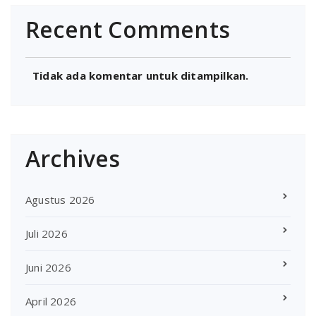
Recent Comments
Tidak ada komentar untuk ditampilkan.
Archives
Agustus 2026
Juli 2026
Juni 2026
April 2026