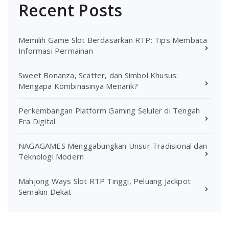
Recent Posts
Memilih Game Slot Berdasarkan RTP: Tips Membaca
Informasi Permainan
Sweet Bonanza, Scatter, dan Simbol Khusus:
Mengapa Kombinasinya Menarik?
Perkembangan Platform Gaming Seluler di Tengah
Era Digital
NAGAGAMES Menggabungkan Unsur Tradisional dan
Teknologi Modern
Mahjong Ways Slot RTP Tinggi, Peluang Jackpot
Semakin Dekat