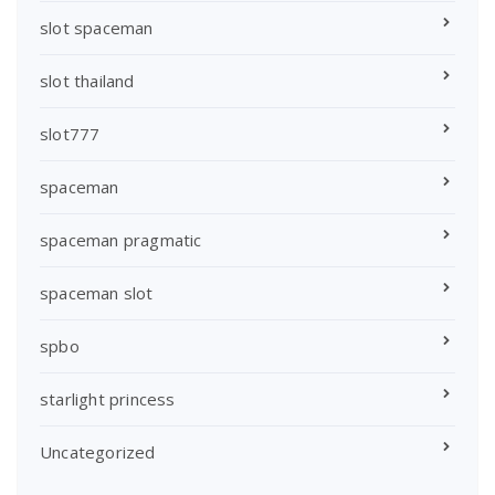
slot spaceman
slot thailand
slot777
spaceman
spaceman pragmatic
spaceman slot
spbo
starlight princess
Uncategorized