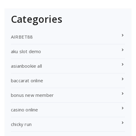
Categories
AIRBET88
aku slot demo
asianbookie all
baccarat online
bonus new member
casino online
chicky run