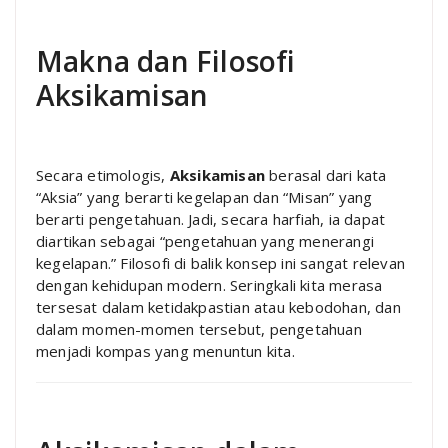
Makna dan Filosofi
Aksikamisan
Secara etimologis,
Aksikamisan
berasal dari kata
“Aksia” yang berarti kegelapan dan “Misan” yang
berarti pengetahuan. Jadi, secara harfiah, ia dapat
diartikan sebagai “pengetahuan yang menerangi
kegelapan.” Filosofi di balik konsep ini sangat relevan
dengan kehidupan modern. Seringkali kita merasa
tersesat dalam ketidakpastian atau kebodohan, dan
dalam momen-momen tersebut, pengetahuan
menjadi kompas yang menuntun kita.