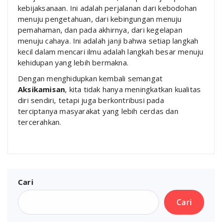
kebijaksanaan. Ini adalah perjalanan dari kebodohan
menuju pengetahuan, dari kebingungan menuju
pemahaman, dan pada akhirnya, dari kegelapan
menuju cahaya. Ini adalah janji bahwa setiap langkah
kecil dalam mencari ilmu adalah langkah besar menuju
kehidupan yang lebih bermakna.
Dengan menghidupkan kembali semangat
Aksikamisan
, kita tidak hanya meningkatkan kualitas
diri sendiri, tetapi juga berkontribusi pada
terciptanya masyarakat yang lebih cerdas dan
tercerahkan.
Cari
Cari