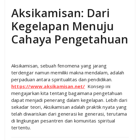
Aksikamisan: Dari
Kegelapan Menuju
Cahaya Pengetahuan
Aksikamisan, sebuah fenomena yang jarang
terdengar namun memiliki makna mendalam, adalah
perpaduan antara spiritualitas dan pendidikan.
https://www.aksikamisan.net/
Konsep ini
mengajarkan kita tentang bagaimana pengetahuan
dapat menjadi penerang dalam kegelapan. Lebih dari
sekadar teori, Aksikamisan adalah praktik nyata yang
telah diwariskan dari generasi ke generasi, terutama
di lingkungan pesantren dan komunitas spiritual
tertentu.