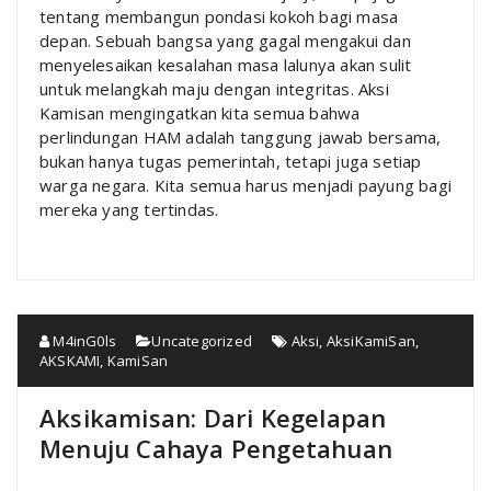
tentang membangun pondasi kokoh bagi masa
depan. Sebuah bangsa yang gagal mengakui dan
menyelesaikan kesalahan masa lalunya akan sulit
untuk melangkah maju dengan integritas. Aksi
Kamisan mengingatkan kita semua bahwa
perlindungan HAM adalah tanggung jawab bersama,
bukan hanya tugas pemerintah, tetapi juga setiap
warga negara. Kita semua harus menjadi payung bagi
mereka yang tertindas.
M4inG0ls
Uncategorized
Aksi
,
AksiKamiSan
,
AKSKAMI
,
KamiSan
Aksikamisan: Dari Kegelapan
Menuju Cahaya Pengetahuan