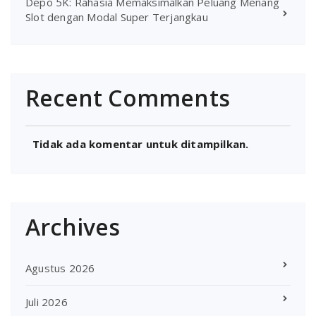
Depo 5K: Rahasia Memaksimalkan Peluang Menang
Slot dengan Modal Super Terjangkau
Recent Comments
Tidak ada komentar untuk ditampilkan.
Archives
Agustus 2026
Juli 2026