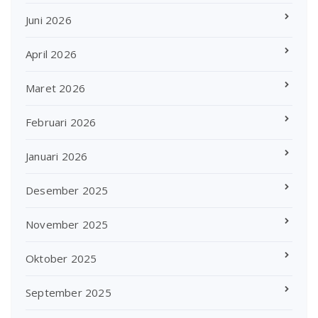
Juni 2026
April 2026
Maret 2026
Februari 2026
Januari 2026
Desember 2025
November 2025
Oktober 2025
September 2025