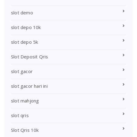
slot demo
slot depo 10k
slot depo 5k
Slot Deposit Qris
slot gacor
slot gacor hari ini
slot mahjong
slot qris
Slot Qris 10k