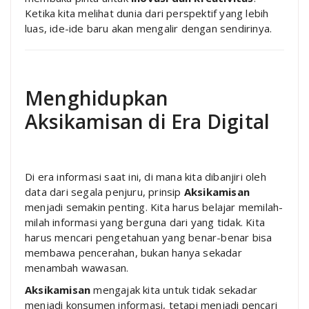
Ketika kita melihat dunia dari perspektif yang lebih
luas, ide-ide baru akan mengalir dengan sendirinya.
Menghidupkan
Aksikamisan di Era Digital
Di era informasi saat ini, di mana kita dibanjiri oleh
data dari segala penjuru, prinsip
Aksikamisan
menjadi semakin penting. Kita harus belajar memilah-
milah informasi yang berguna dari yang tidak. Kita
harus mencari pengetahuan yang benar-benar bisa
membawa pencerahan, bukan hanya sekadar
menambah wawasan.
Aksikamisan
mengajak kita untuk tidak sekadar
menjadi konsumen informasi, tetapi menjadi pencari