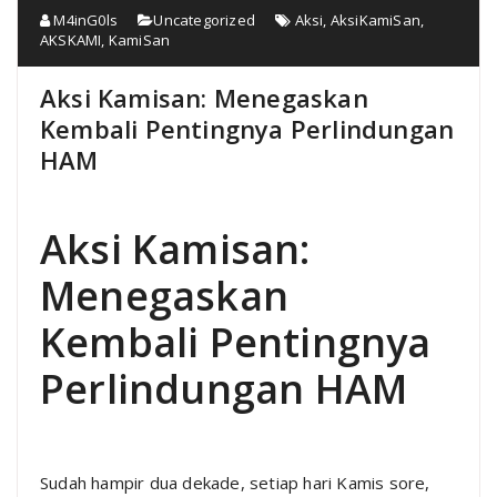
M4inG0ls
Uncategorized
Aksi
,
AksiKamiSan
,
AKSKAMI
,
KamiSan
Aksi Kamisan: Menegaskan
Kembali Pentingnya Perlindungan
HAM
Aksi Kamisan:
Menegaskan
Kembali Pentingnya
Perlindungan HAM
Sudah hampir dua dekade, setiap hari Kamis sore,