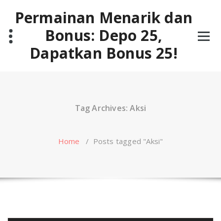
Skip
Permainan Menarik dan
to
content
Bonus: Depo 25,
Dapatkan Bonus 25!
Tag Archives: Aksi
Home
/
Posts tagged "Aksi"