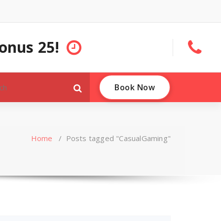
onus 25!
Book Now
Home
/
Posts tagged "CasualGaming"