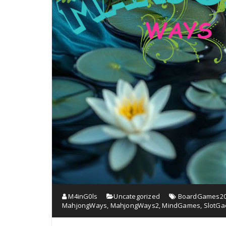
M4inG0ls
Uncategorized
BoardGames2
MahjongWays
,
MahjongWays2
,
MindGames
,
SlotGa