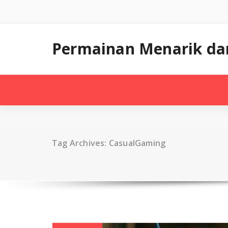
Skip
to
content
Permainan Menarik dan
Tag Archives: CasualGaming