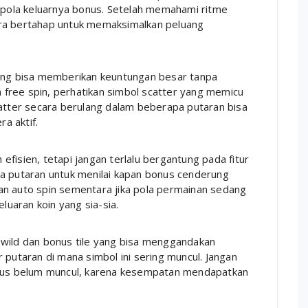
i pola keluarnya bonus. Setelah memahami ritme
ara bertahap untuk memaksimalkan peluang
yang bisa memberikan keuntungan besar tanpa
free spin, perhatikan simbol scatter yang memicu
catter secara berulang dalam beberapa putaran bisa
a aktif.
fisien, tetapi jangan terlalu bergantung pada fitur
pa putaran untuk menilai kapan bonus cenderung
an auto spin sementara jika pola permainan sedang
uaran koin yang sia-sia.
 wild dan bonus tile yang bisa menggandakan
 putaran di mana simbol ini sering muncul. Jangan
usus belum muncul, karena kesempatan mendapatkan